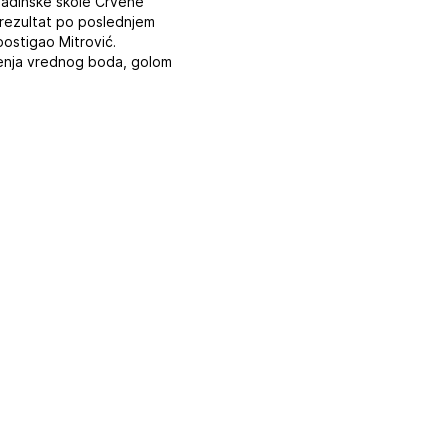
mladinske škole Crvene
e rezultat po poslednjem
 postigao Mitrović.
ačenja vrednog boda, golom