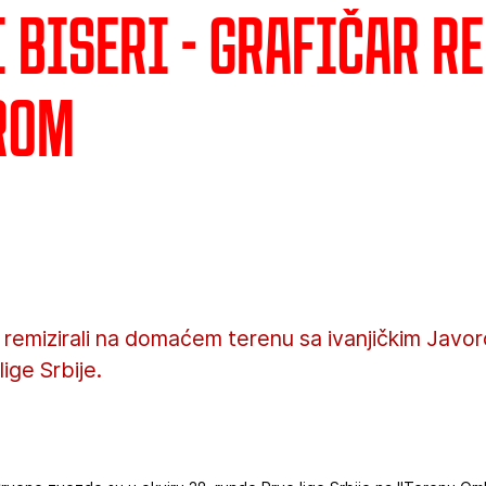
 biseri - Grafičar r
rom
u remizirali na domaćem terenu sa ivanjičkim Javor
ige Srbije.