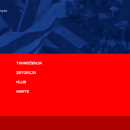
grade
Takmičenja
istorija
Klub
Karte