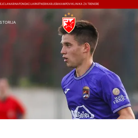
EJ
ČLANARINA
FONDACIJA
PARTNERI
KARIJERA
KAMPOVI
KLINIKA ZA TRENERE
ISTORIJA