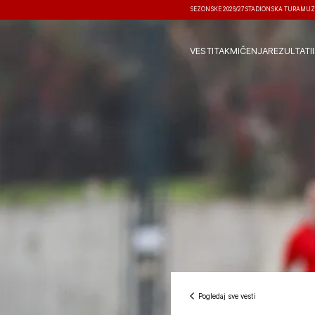
SEZONSKE 2026/27
STADIONSKA TURA
MUZ
VESTI
TAKMIČENJA
REZULTATI
Pogledaj sve vesti