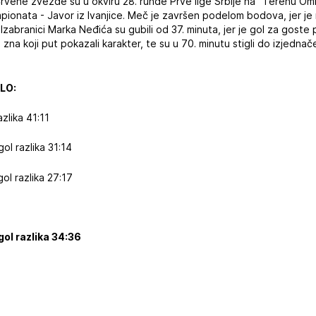
Crvene zvezde su u okviru 28. runde Prve lige Srbije na "Terenu O
mpionata - Javor iz Ivanjice. Meč je završen podelom bodova, jer j
 Izabranici Marka Neđića su gubili od 37. minuta, jer je gol za goste
 zna koji put pokazali karakter, te su u 70. minutu stigli do izjedn
OLO:
azlika 41:11
gol razlika 31:14
ol razlika 27:17
gol razlika 34:36