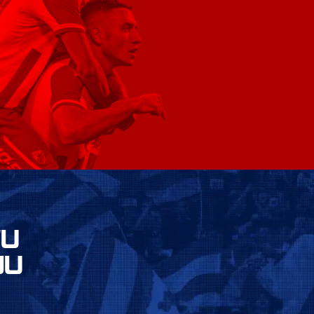
VU
JU