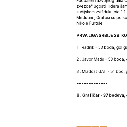
Fudbaleri razvojnog tima 
zvezde" ugostili lidera ša
sudijskom zvižduku bio 1:1.
Međutim , Grafosi su po ko
Nikole Furtule.
PRVA LIGA SRBIJE 28. K
1 . Radnik - 53 boda, gol g
2 . Javor Matis - 53 boda, 
3 . Mladost GAT - 51 bod, g
------------------
8 . Grafičar - 37 bodova, 