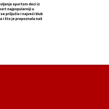
vljenje sportom deci iz
ort najpopularniji u
e priljučio i najveći klub
a i što je prepoznala naš