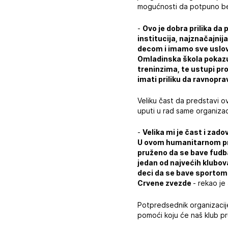
mogućnosti da potpuno bes
-
Ovo je dobra prilika d
institucija, najznačajni
decom i imamo sve uslove
Omladinska škola pokazuj
treninzima, te ustupi pro
imati priliku da ravnopr
Veliku čast da predstavi ov
uputi u rad same organizac
-
Velika mi je čast i zad
U ovom humanitarnom proj
pruženo da se bave fudb
jedan od najvećih klubov
deci da se bave sportom 
Crvene zvezde
- rekao je 
Potpredsednik organizacij
pomoći koju će naš klub pru