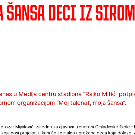
a šansa deci iz siro
nas u Medija centru stadiona “Rajko Mitić” potpi
arnom organizacijom “Moj talenat, moja šansa”.
etozar Mijailović, zajedno sa glavnim trenerom Omladinske škole -
 koja nosi projekat u kom će socijalno ugrožena deca koja dolaze iz