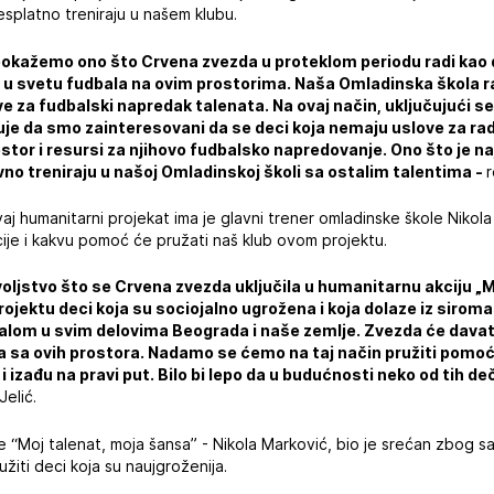
platno treniraju u našem klubu.
a pokažemo ono što Crvena zvezda u proteklom periodu radi ka
ja u svetu fudbala na ovim prostorima. Naša Omladinska škola 
 za fudbalski napredak talenata. Na ovaj način, uključujući se 
e da smo zainteresovani da se deci koja nemaju uslove za rad,
stor i resursi za njihovo fudbalsko napredovanje. Ono što je naj
avno treniraju u našoj Omladinskoj školi sa ostalim talentima -
r
aj humanitarni projekat ima je glavni trener omladinske škole Nikola J
ije i kakvu pomoć će pružati naš klub ovom projektu.
ovoljstvo što se Crvena zvezda uključila u humanitarnu akciju „
ektu deci koja su sociojalno ugrožena i koja dolaze iz siromaš
alom u svim delovima Beograda i naše zemlje. Zvezda će davat
a sa ovih prostora. Nadamo se ćemo na taj način pružiti pomoć
i izađu na pravi put. Bilo bi lepo da u budućnosti neko od tih 
Jelić.
e “Moj talenat, moja šansa” - Nikola Marković, bio je srećan zbog 
žiti deci koja su naujgroženija.