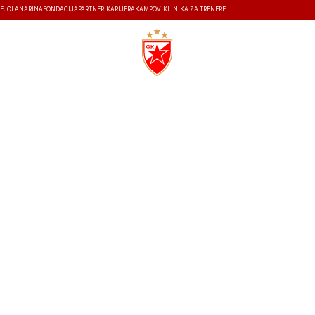
EJ
ČLANARINA
FONDACIJA
PARTNERI
KARIJERA
KAMPOVI
KLINIKA ZA TRENERE
ISTORIJA