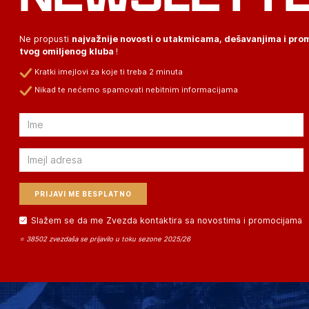
Ne propusti
najvažnije novosti o utakmicama, dešavanjima i pr
tvog omiljenog kluba
!
Kratki imejlovi za koje ti treba 2 minuta
Nikad te nećemo spamovati nebitnim informacijama
Email
Email
Slažem se da me Zvezda kontaktira sa novostima i promocijama
⭐ 38502 zvezdaša se prijavilo u toku sezone 2025/26