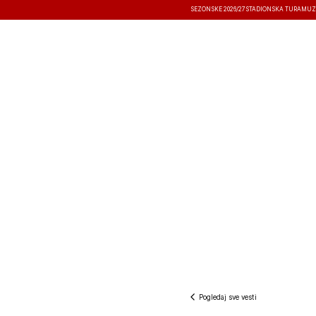
SEZONSKE 2026/27
STADIONSKA TURA
MUZ
VESTI
TAKMIČENJA
REZULTATI
Pogledaj sve vesti