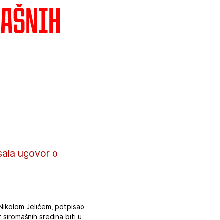
mašnih
sala ugovor o
 Nikolom Jelićem, potpisao
 siromašnih sredina biti u