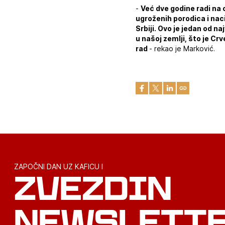
-
Već dve godine radi na 
ugroženih porodica i naci
Srbiji. Ovo je jedan od n
u našoj zemlji, što je C
rad
- rekao je Marković.
ZAPOČNI DAN UZ KAFICU I
ZVEZDIN
NEWSLETT