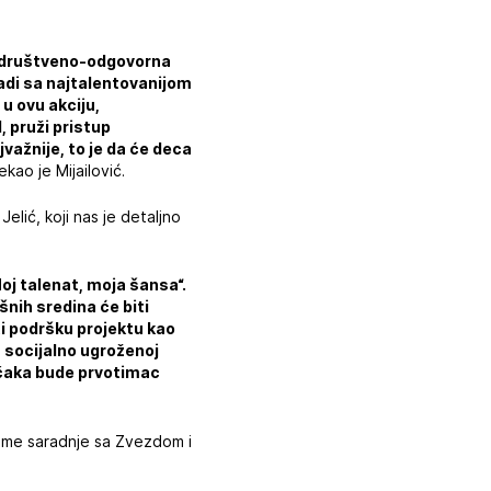
o društveno-odgovorna
radi sa najtalentovanijom
u ovu akciju,
 pruži pristup
važnije, to je da će deca
ekao je Mijailović.
elić, koji nas je detaljno
Moj talenat, moja šansa“.
nih sredina će biti
i podršku projektu kao
 socijalno ugroženoj
dečaka bude prvotimac
same saradnje sa Zvezdom i