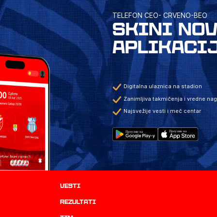
TELEFON CEO- CRVENO-BEO
SKINI NO
APLIKACI
Digitalna ulaznica na stadion
Zanimljiva takmičenja i vredne na
Najsvežije vesti i meč centar
Vesti
rezultati