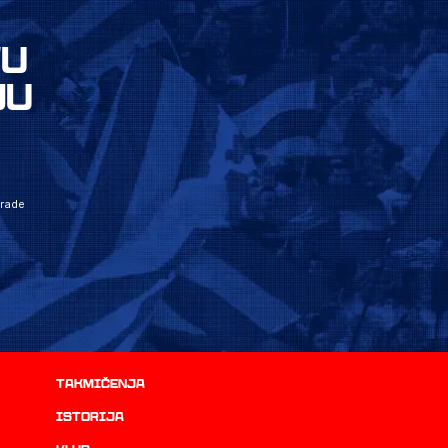
VU
JU
grade
Takmičenja
istorija