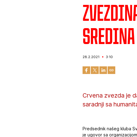
Zvezdin
sredina
28.2.2021
3:10
Crvena zvezda je da
saradnji sa humanit
Predsednik našeg kluba Sv
je ugovor sa organizacijom