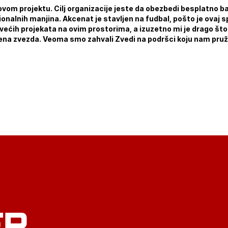
ovom projektu. Cilj organizacije jeste da obezbedi besplatno ba
onalnih manjina. Akcenat je stavljen na fudbal, pošto je ovaj sp
ajvećih projekata na ovim prostorima, a izuzetno mi je drago što s
rvena zvezda. Veoma smo zahvali Zvedi na podršci koju nam pruž
ER