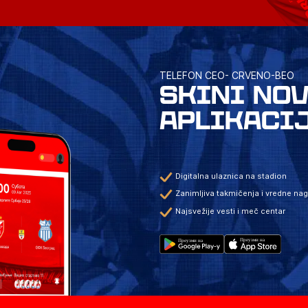
TELEFON CEO- CRVENO-BEO
SKINI NO
APLIKACI
Digitalna ulaznica na stadion
Zanimljiva takmičenja i vredne na
Najsvežije vesti i meč centar