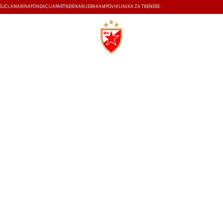
EJ
ČLANARINA
FONDACIJA
PARTNERI
KARIJERA
KAMPOVI
KLINIKA ZA TRENERE
ISTORIJA