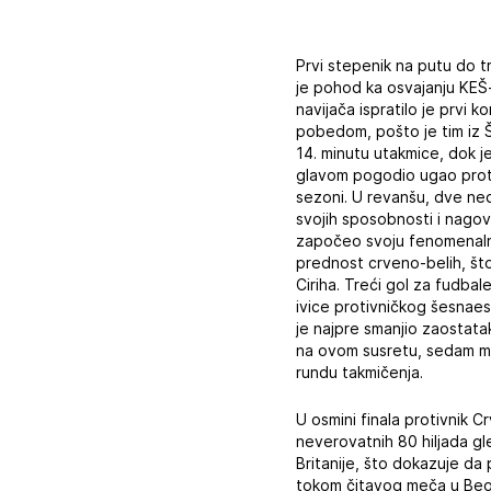
Prvi stepenik na putu do t
je pohod ka osvajanju KEŠ
navijača ispratilo je prvi 
pobedom, pošto je tim iz 
14. minutu utakmice, dok j
glavom pogodio ugao protiv
sezoni. U revanšu, dve ne
svojih sposobnosti i nagov
započeo svoju fenomenalnu
prednost crveno-belih, što 
Ciriha. Treći gol za fudba
ivice protivničkog šesnae
je najpre smanjio zaostata
na ovom susretu, sedam mi
rundu takmičenja.
U osmini finala protivnik 
neverovatnih 80 hiljada gl
Britanije, što dokazuje da 
tokom čitavog meča u Beog