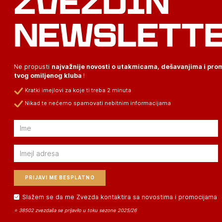
ZVEZDIN
NEWSLETT
Ne propusti
najvažnije novosti o utakmicama, dešavanjima i pr
tvog omiljenog kluba
!
Kratki imejlovi za koje ti treba 2 minuta
Nikad te nećemo spamovati nebitnim informacijama
Email
Email
Slažem se da me Zvezda kontaktira sa novostima i promocijama
⭐ 38502 zvezdaša se prijavilo u toku sezone 2025/26