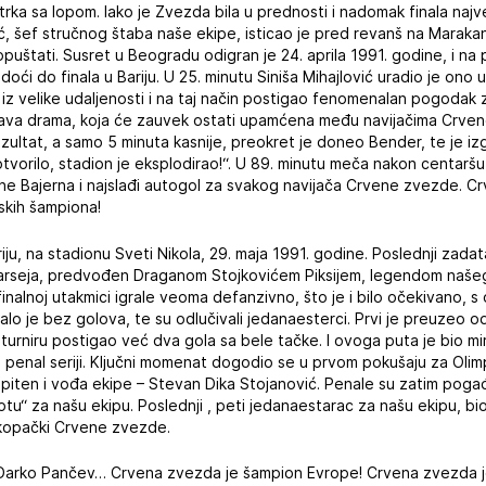
trka sa lopom. Iako je Zvezda bila u prednosti i nadomak finala na
ć, šef stručnog štaba naše ekipe, isticao je pred revanš na Maraka
opuštati. Susret u Beogradu odigran je 24. aprila 1991. godine, i na
ći do finala u Bariju. U 25. minutu Siniša Mihajlović uradio je ono u 
iz velike udaljenosti i na taj način postigao fenomenalan pogodak
rava drama, koja će zauvek ostati upamćena među navijačima Crven
ezultat, a samo 5 minuta kasnije, preokret je doneo Bender, te je izg
tvorilo, stadion je eksplodirao!“. U 89. minutu meča nakon centaršu
e Bajerna i najslađi autogol za svakog navijača Crvene zvezde. Crv
skih šampiona!
riju, na stadionu Sveti Nikola, 29. maja 1991. godine. Poslednji zadata
 Marseja, predvođen Draganom Stojkovićem Piksijem, legendom naš
nalnoj utakmici igrale veoma defanzivno, što je i bilo očekivano, s o
alo je bez golova, te su odlučivali jedanaesterci. Prvi je preuzeo
m turniru postigao već dva gola sa bele tačke. I ovoga puta je bio m
penal seriji. Ključni momenat dogodio se u prvom pokušaju za Olimp
iten i vođa ekipe – Stevan Dika Stojanović. Penale su zatim pogađa
optu“ za našu ekipu. Poslednji , peti jedanaestarac za našu ekipu, bi
j kopački Crvene zvezde.
Darko Pančev… Crvena zvezda je šampion Evrope! Crvena zvezda 