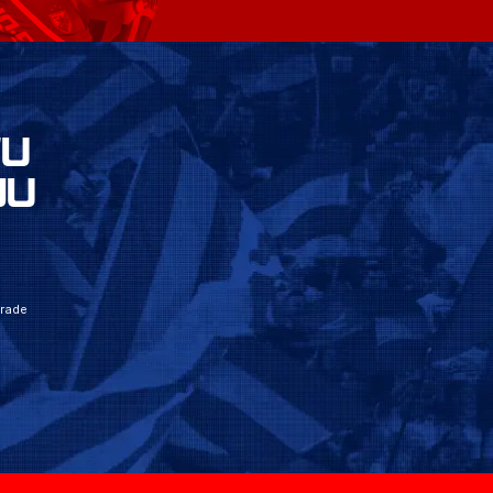
VU
JU
grade