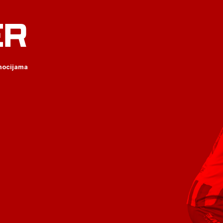
ER
omocijama