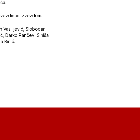
ća.
m Zvezdinom zvezdom.
 Vasilijević, Slobodan
ić, Darko Pančev, Siniša
a Binić.