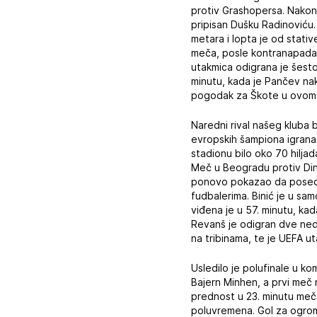
protiv Grashopersa. Nakon
pripisan Dušku Radinoviću.
metara i lopta je od stativ
meča, posle kontranapada 
utakmica odigrana je šest
minutu, kada je Pančev nak
pogodak za Škote u ovom 
Naredni rival našeg kluba
evropskih šampiona igrana 
stadionu bilo oko 70 hilja
Meč u Beogradu protiv Dina
ponovo pokazao da posedu
fudbalerima. Binić je u sa
viđena je u 57. minutu, ka
Revanš je odigran dve nede
na tribinama, te je UEFA u
Usledilo je polufinale u k
Bajern Minhen, a prvi meč 
prednost u 23. minutu meč
poluvremena. Gol za ogro