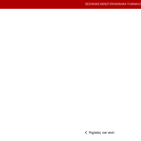
SEZONSKE 2026/27
STADIONSKA TURA
MUZ
VESTI
TAKMIČENJA
REZULTATI
Pogledaj sve vesti