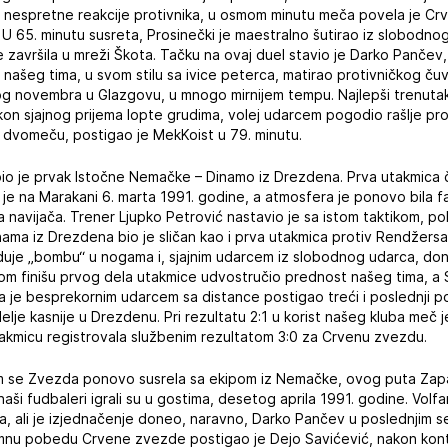
 nespretne reakcije protivnika, u osmom minutu meča povela je Crv
 U 65. minutu susreta, Prosinečki je maestralno šutirao iz slobodn
e završila u mreži Škota. Tačku na ovaj duel stavio je Darko Pančev,
našeg tima, u svom stilu sa ivice peterca, matirao protivničkog ču
og novembra u Glazgovu, u mnogo mirnijem tempu. Najlepši trenutak 
on sjajnog prijema lopte grudima, volej udarcem pogodio rašlje pro
dvomeču, postigao je MekKoist u 79. minutu.
 bio je prvak Istočne Nemačke – Dinamo iz Drezdena. Prva utakmica 
je na Marakani 6. marta 1991. godine, a atmosfera je ponovo bila fa
da navijača. Trener Ljupko Petrović nastavio je sa istom taktikom, 
ma iz Drezdena bio je sličan kao i prva utakmica protiv Rendžersa. 
je „bombu“ u nogama i, sjajnim udarcem iz slobodnog udarca, do
mom finišu prvog dela utakmice udvostručio prednost našeg tima, a 
da je besprekornim udarcem sa distance postigao treći i poslednji
lje kasnije u Drezdenu. Pri rezultatu 2:1 u korist našeg kluba meč 
takmicu registrovala službenim rezultatom 3:0 za Crvenu zvezdu.
om se Zvezda ponovo susrela sa ekipom iz Nemačke, ovog puta Zapadn
naši fudbaleri igrali su u gostima, desetog aprila 1991. godine. Volf
a, ali je izjednačenje doneo, naravno, Darko Pančev u poslednjim
mnu pobedu Crvene zvezde postigao je Dejo Savićević, nakon kont