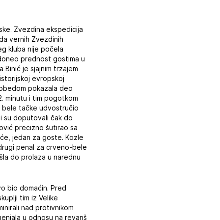
rske. Zvezdina ekspedicija
da vernih Zvezdinih
šeg kluba nije počela
 doneo prednost gostima u
Binić je sjajnim trzajem
storijskoj evropskoj
m pobedom pokazala deo
2. minutu i tim pogotkom
a bele tačke udvostručio
oji su doputovali čak do
ović precizno šutirao sa
će, jedan za goste. Kozle
 drugi penal za crveno-bele
šla do prolaza u narednu
vo bio domaćin. Pred
plji tim iz Velike
inirali nad protivnikom
menjala u odnosu na revanš