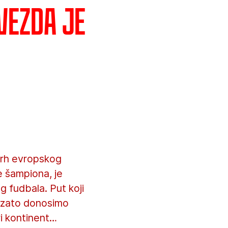
vezda je
 vrh evropskog
 šampiona, je
g fudbala. Put koji
am zato donosimo
ri kontinent…