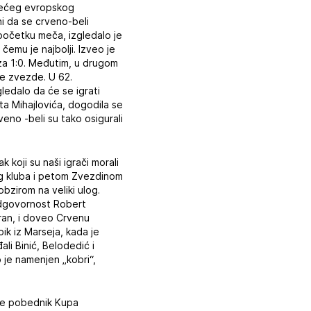
jvećeg evropskog
ni da se crveno-beli
 početku meča, izgledalo je
čemu je najbolji. Izveo je
 za 1:0. Međutim, u drugom
e zvezde. U 62.
ledalo da će se igrati
ta Mihajlovića, dogodila se
eno -beli su tako osigurali
k koji su naši igrači morali
eg kluba i petom Zvezdinom
bzirom na veliki ulog.
 odgovornost Robert
iran, i doveo Crvenu
ik iz Marseja, kada je
li Binić, Belodedić i
o je namenjen „kobri“,
je pobednik Kupa