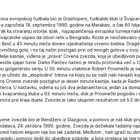
rona evropskog fudbala bio je Grashopers, fudbalski klub iz Švajca
-a započela 18. septembra 1990. godine na Marakani, a čak 60 hilja
korak ka stvaranju istorije. Ipak , najzapamćenija evropska turneja na
Švajcarske uspeo da izbori remi u Beogradu. Kozle je neočekivano
e Binić u 43. minutu meča doneo izjednačenje crveno-belima. Dragiša 
ničkog gola, i na taj način postigao prvi od mnogih golova u ovoj i
delje kasnije, viđena je „prava“ Crvena zvezda, koja je ubedljivo
estila sjajan turnir. Darko Pančev načeo je mrežu protivnika već u 1
 golgetersku seriju. U 50. minutu utakmice Robert Prosinečki je s
je učinilo da „eksplodira“ tribina na kojoj su se našli naši navijači k
lere Crvene zvezde postignut je deset minuta kasnije, kada je Radin
sterca. U nastavku, viđena su još dva jedanaesterca, jedan za doma
k švajcarskog kluba u 63. minutu meča, dok je Prosinečki pogodio i
nuta pre kraja duela. Zvezda je tako ukupnim rezultatom od 5:2 do
Crvene zvezde bio je Rendžers iz Glazgova, a ponovo je naš klub pr
edalaca, 24. oktobra 1990. godine, Zvezda je dočekala tadašnji najsku
pred našom ekipom nije bio lak zadatak. Međutim , naši igrači su dom
radu i ponovo došli do ubedljive pobede, a lista strelaca se nije 