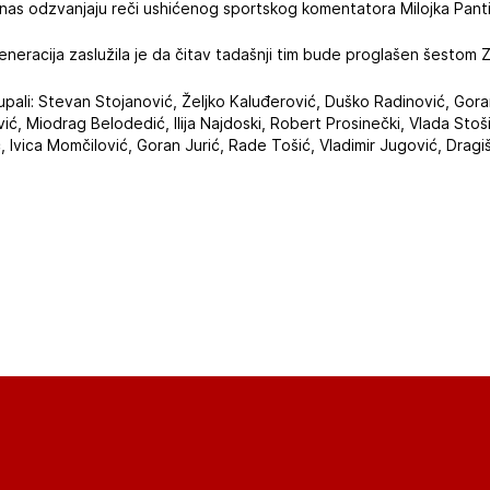
nas odzvanjaju reči ushićenog sportskog komentatora Milojka Panti
eneracija zaslužila je da čitav tadašnji tim bude proglašen šesto
ali: Stevan Stojanović, Željko Kaluđerović, Duško Radinović, Goran
ć, Miodrag Belodedić, Ilija Najdoski, Robert Prosinečki, Vlada Stoš
, Ivica Momčilović, Goran Jurić, Rade Tošić, Vladimir Jugović, Dragiš