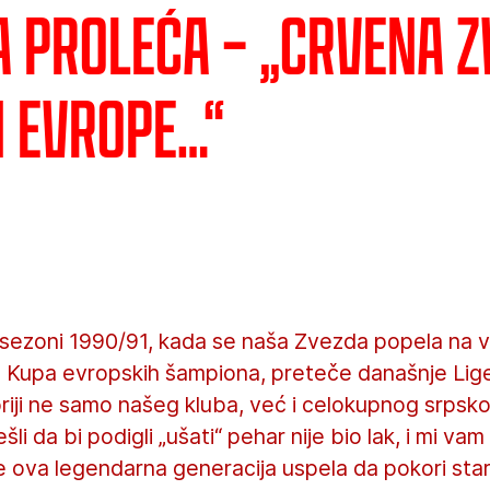
 proleća – „Crvena z
 Evrope…“
j sezoni 1990/91, kada se naša Zvezda popela na
 Kupa evropskih šampiona, preteče današnje Lige
oriji ne samo našeg kluba, već i celokupnog srpsko
ešli da bi podigli „ušati“ pehar nije bio lak, i mi v
e ova legendarna generacija uspela da pokori sta