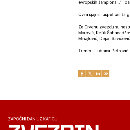
evropskih šampiona…“ i da
Ovim sjajnim uspehom ta g
Za Crvenu zvezdu su nastup
Marović, Refik Šabanadžovi
Mihajlović, Dejan Savićević
Trener : Ljubomir Petrović.
ZAPOČNI DAN UZ KAFICU I