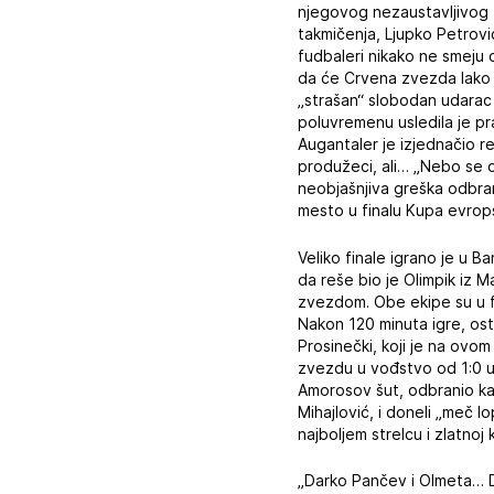
njegovog nezaustavljivog 
takmičenja, Ljupko Petrovi
fudbaleri nikako ne smeju 
da će Crvena zvezda lako do
„strašan“ slobodan udarac 
poluvremenu usledila je p
Augantaler je izjednačio r
produžeci, ali… „Nebo se o
neobjašnjiva greška odbran
mesto u finalu Kupa evrop
Veliko finale igrano je u Ba
da reše bio je Olimpik iz
zvezdom. Obe ekipe su u fi
Nakon 120 minuta igre, ost
Prosinečki, koji je na ovo
zvezdu u vođstvo od 1:0 u 
Amorosov šut, odbranio kap
Mihajlović, i doneli „meč l
najboljem strelcu i zlatno
„Darko Pančev i Olmeta… 