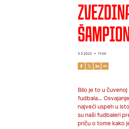
Zvezdina
šampion
3.3.2022
11:00
Bilo je to u čuveno
fudbala… Osvajanje
najveći uspeh u ist
su naši fudbaleri pr
priču o tome kako j