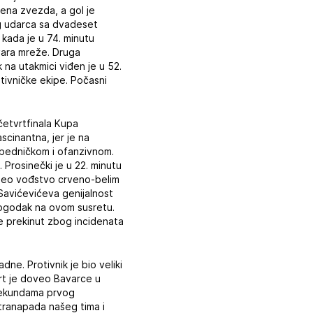
ena zvezda, a gol je
og udarca sa dvadeset
 kada je u 74. minutu
vara mreže. Druga
na utakmici viđen je u 52.
tivničke ekipe. Počasni
četvrtfinala Kupa
scinantna, jer je na
pobedničkom i ofanzivnom.
Prosinečki je u 22. minutu
neo vođstvo crveno-belim
Savićevićeva genijalnost
 pogodak na ovom susretu.
je prekinut zbog incidenata
e. Protivnik je bio veliki
art je doveo Bavarce u
 sekundama prvog
ranapada našeg tima i