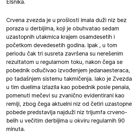
Elšnika.
Crvena zvezda je u prošlosti imala duži niz bez
poraza u derbijima, koji je obuhvatao sedam
uzastopnih utakmica krajem osamdesetih i
početkom devedesetih godina. Ipak , u tom
periodu čak tri susreta završena su nerešenim
rezultatom u regularnom toku, nakon čega se
pobednik odlučivao izvođenjem jedanaesteraca,
po tadašnjem sistemu takmičenja. Iako je Zvezda
u tim duelima izlazila kao pobednik posle penala,
pomenuti mečevi su zvanično evidentirani kao
remiji, zbog čega aktuelni niz od četiri uzastopne
pobede predstavlja najduži niz trijumfa crveno-
belih u večitim derbijima u okviru regularnih 90
minuta.