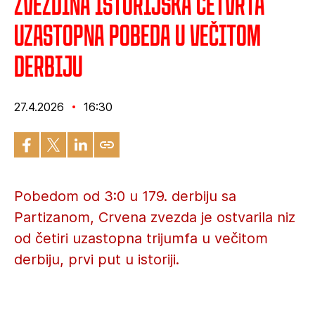
Zvezdina istorijska četvrta
uzastopna pobeda u večitom
derbiju
27.4.2026
16:30
Pobedom od 3:0 u 179. derbiju sa
Partizanom, Crvena zvezda je ostvarila niz
od četiri uzastopna trijumfa u večitom
derbiju, prvi put u istoriji.