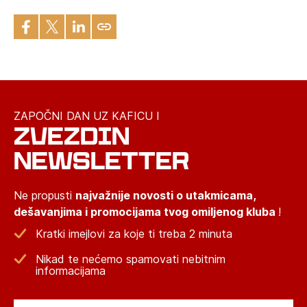
ZAPOČNI DAN UZ KAFICU I
ZVEZDIN
NEWSLETTER
Ne propusti
najvažnije novosti o utakmicama,
dešavanjima i promocijama tvog omiljenog kluba
!
Kratki imejlovi za koje ti treba 2 minuta
Nikad te nećemo spamovati nebitnim
informacijama
Email