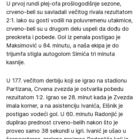
U prvoj rundi plej-ofa prošlogodišnje sezone,
crveno-beli su savladali večitog rivala rezultatom
2:1. Iako su gosti vodili na poluvremenu utakmice,
crveno-beli su u drugom delu uspeli da dođu do
preokreta i pobede. Gol iz penala postigao je
Maksimović u 84. minutu, a naša ekipa je do
trijumfa stigla autogolom Simića tri minuta
kasnije.
U 177. večitom derbiju koji se igrao na stadionu
Partizana, Crvena zvezda je ostvarila pobedu
rezultatom 1:2. Igrao se 28. minut kada je Zvezda
imala korner, a na asistenciju Ivanića, Elšnik je
postigao vodeći gol. U 60. minutu Radonjić je
duplirao prednost crveno-belih nakon što je
proveo samo 38 sekundi u igri. Ivanić je ušao u