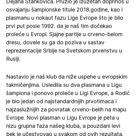
Dejana Stankovića. Pružio je izuzetan doprinos u
osvajanju šampionske titule 2018.godine, kao i
plasmanu u nokaut fazu Lige Evrope što je bilo
prvi put posle 1992. da je naš tim dočekao
proleće u Evropi. Sjajne partije u crveno-belom
dresu, dovele su ga do poziva u sastav
reprezentacije Srbije na Svetskom prvenstvu u
Rusiji.
Nastavio je naš klub da niže uspehe u evropskim
takmičenjima. Usledila su dva plasmana u Ligu
šampiona i ponovo proleće u Ligi Evrope, a Rodić
je bio jedan od najstandardnijih prvotimaca i
najzaslužnijih za povratak crveno-belih na mapu
Evrope. Novi plasman u Ligu Evrope je peta u
nizu grupna faza našeg kluba, a pouzdani levi
bek je učestvovao u svakom od ovih rezultata.