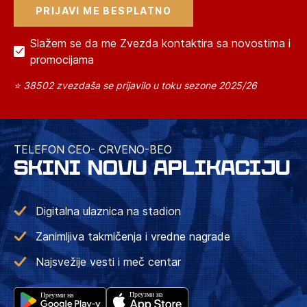
Slažem se da me Zvezda kontaktira sa novostima i
promocijama
⭐ 38502 zvezdaša se prijavilo u toku sezone 2025/26
TELEFON CEO- CRVENO-BEO
SKINI NOVU APLIKACIJU
Digitalna ulaznica na stadion
Zanimljiva takmičenja i vredne nagrade
Najsvežije vesti i meč centar