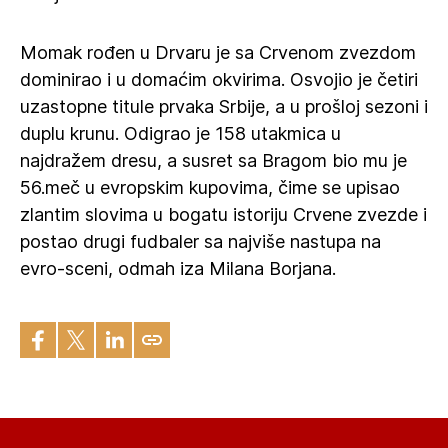
Momak rođen u Drvaru je sa Crvenom zvezdom
dominirao i u domaćim okvirima. Osvojio je četiri
uzastopne titule prvaka Srbije, a u prošloj sezoni i
duplu krunu. Odigrao je 158 utakmica u
najdražem dresu, a susret sa Bragom bio mu je
56.meč u evropskim kupovima, čime se upisao
zlantim slovima u bogatu istoriju Crvene zvezde i
postao drugi fudbaler sa najviše nastupa na
evro-sceni, odmah iza Milana Borjana.