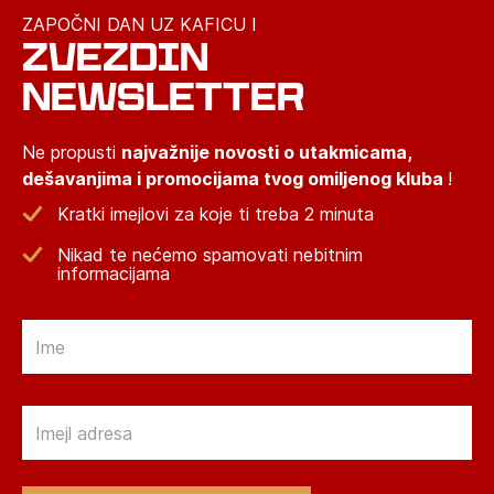
ZAPOČNI DAN UZ KAFICU I
ZVEZDIN
NEWSLETTER
Ne propusti
najvažnije novosti o utakmicama,
dešavanjima i promocijama tvog omiljenog kluba
!
Kratki imejlovi za koje ti treba 2 minuta
Nikad te nećemo spamovati nebitnim
informacijama
Email
Email