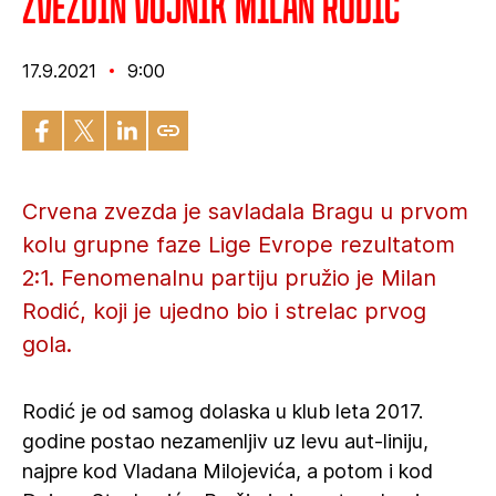
Zvezdin vojnik Milan Rodić
17.9.2021
9:00
Crvena zvezda je savladala Bragu u prvom
kolu grupne faze Lige Evrope rezultatom
2:1. Fenomenalnu partiju pružio je Milan
Rodić, koji je ujedno bio i strelac prvog
gola.
Rodić je od samog dolaska u klub leta 2017.
godine postao nezamenljiv uz levu aut-liniju,
najpre kod Vladana Milojevića, a potom i kod