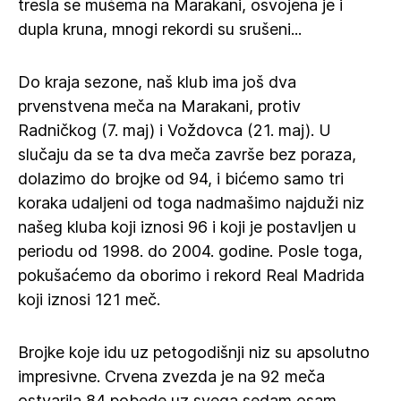
tresla se mušema na Marakani, osvojena je i
dupla kruna, mnogi rekordi su srušeni...
Do kraja sezone, naš klub ima još dva
prvenstvena meča na Marakani, protiv
Radničkog (7. maj) i Voždovca (21. maj). U
slučaju da se ta dva meča završe bez poraza,
dolazimo do brojke od 94, i bićemo samo tri
koraka udaljeni od toga nadmašimo najduži niz
našeg kluba koji iznosi 96 i koji je postavljen u
periodu od 1998. do 2004. godine. Posle toga,
pokušaćemo da oborimo i rekord Real Madrida
koji iznosi 121 meč.
Brojke koje idu uz petogodišnji niz su apsolutno
impresivne. Crvena zvezda je na 92 meča
ostvarila 84 pobede uz svega sedam osam