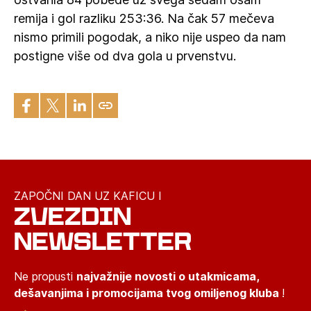
remija i gol razliku 253:36. Na čak 57 mečeva
nismo primili pogodak, a niko nije uspeo da nam
postigne više od dva gola u prvenstvu.
ZAPOČNI DAN UZ KAFICU I
ZVEZDIN
NEWSLETTER
Ne propusti
najvažnije novosti o utakmicama,
dešavanjima i promocijama tvog omiljenog kluba
!