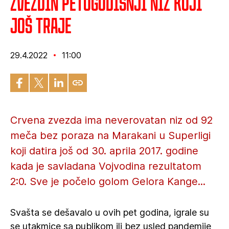
Zvezdin petogodišnji niz koji
još traje
29.4.2022
11:00
Crvena zvezda ima neverovatan niz od 92
meča bez poraza na Marakani u Superligi
koji datira još od 30. aprila 2017. godine
kada je savladana Vojvodina rezultatom
2:0. Sve je počelo golom Gelora Kange...
Svašta se dešavalo u ovih pet godina, igrale su
se utakmice sa publikom ili bez usled pandemije