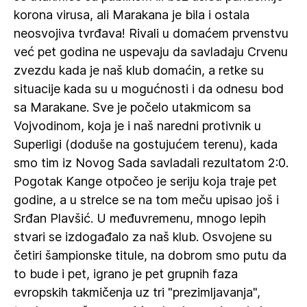
korona virusa, ali Marakana je bila i ostala
neosvojiva tvrđava! Rivali u domaćem prvenstvu
već pet godina ne uspevaju da savladaju Crvenu
zvezdu kada je naš klub domaćin, a retke su
situacije kada su u mogućnosti i da odnesu bod
sa Marakane. Sve je počelo utakmicom sa
Vojvodinom, koja je i naš naredni protivnik u
Superligi (doduše na gostujućem terenu), kada
smo tim iz Novog Sada savladali rezultatom 2:0.
Pogotak Kange otpočeo je seriju koja traje pet
godine, a u strelce se na tom meču upisao još i
Srđan Plavšić. U međuvremenu, mnogo lepih
stvari se izdogađalo za naš klub. Osvojene su
četiri šampionske titule, na dobrom smo putu da
to bude i pet, igrano je pet grupnih faza
evropskih takmičenja uz tri "prezimljavanja",