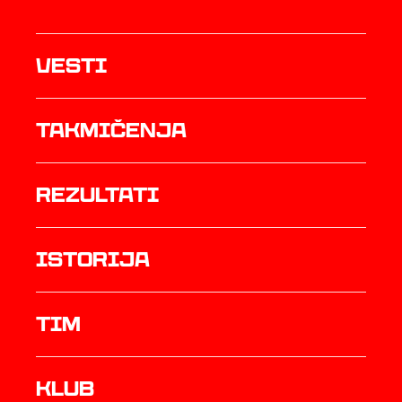
Vesti
Takmičenja
rezultati
istorija
TIM
Klub