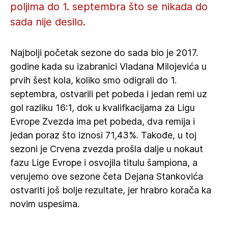
poljima do 1. septembra što se nikada do
sada nije desilo.
Najbolji početak sezone do sada bio je 2017.
godine kada su izabranici Vladana Milojevića u
prvih šest kola, koliko smo odigrali do 1.
septembra, ostvarili pet pobeda i jedan remi uz
gol razliku 16:1, dok u kvalifkacijama za Ligu
Evrope Zvezda ima pet pobeda, dva remija i
jedan poraz što iznosi 71,43%. Takođe, u toj
sezoni je Crvena zvezda prošla dalje u nokaut
fazu Lige Evrope i osvojila titulu šampiona, a
verujemo ove sezone četa Dejana Stankovića
ostvariti još bolje rezultate, jer hrabro korača ka
novim uspesima.