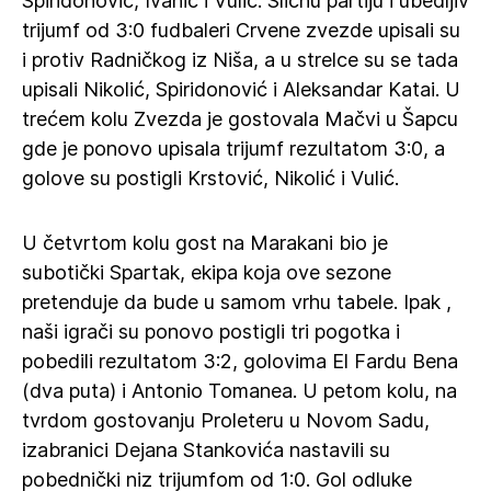
Spiridonović, Ivanić i Vulić. Sličnu partiju i ubedljiv
trijumf od 3:0 fudbaleri Crvene zvezde upisali su
i protiv Radničkog iz Niša, a u strelce su se tada
upisali Nikolić, Spiridonović i Aleksandar Katai. U
trećem kolu Zvezda je gostovala Mačvi u Šapcu
gde je ponovo upisala trijumf rezultatom 3:0, a
golove su postigli Krstović, Nikolić i Vulić.
U četvrtom kolu gost na Marakani bio je
subotički Spartak, ekipa koja ove sezone
pretenduje da bude u samom vrhu tabele. Ipak ,
naši igrači su ponovo postigli tri pogotka i
pobedili rezultatom 3:2, golovima El Fardu Bena
(dva puta) i Antonio Tomanea. U petom kolu, na
tvrdom gostovanju Proleteru u Novom Sadu,
izabranici Dejana Stankovića nastavili su
pobednički niz trijumfom od 1:0. Gol odluke