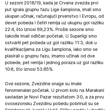
U sezoni 2018/19, kada je Crvena zvezda prvi
put igrala grupnu fazu Lige šampiona, imali smo
ukupan učinak, računajući prvenstvo i Evropu, od
devet pobeda i četiri remija uz ukupnu gol razliku
22:4, što iznosi 69,23%. Prošle sezone smo
takođe imali odličan početak. U Superligi smo
ostvarili pet pobeda uz gol razliku 11:3, dok u
kvalifikacijama za Ligu šampiona, iako smo se
plasirali u grupnu fazu, imamo učinak od dve
pobede, pet remija i jednog poraza uz gol razliku
10:8, što iznosi 53.85%.
Ove sezone, Zvezdine snage su imale
fenomenalan početak. U prvom kolu na Marakani
savladan je Novi Pazar rezultatom 3:0, a za prvu
ovosezonsku Zvezdinu pobedu pobrinuli su se