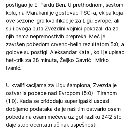
postigao je El Fardu Ben. U prethodnom, šestom
kolu, na Marakani je gostovao TSC-a, ekipa koja
ove sezone igra kvalifikacije za Ligu Evrope, ali
su i ovoga puta Zvezdini vojnici pokazali da za
njih nema nepremostivih prepreka. Meč je
završen pobedom crveno-belih rezultatom 5:0, a
golove su postigli Aleksandar Katai, koji je upisao
het-trik za 28 minuta, Željko Gavrić i Mirko
Ivanić.
U kvalifikacijama za Ligu šampiona, Zvezda je
ostvarila pobede nad Evropom (5:0) i Tiranom
(1:0). Kada se pridodaju superligaški uspesi
dobijamo podataka da je naš tim ostvario osam
pobeda na osam mečeva uz gol razliku 24:2 što
daje stoprocentatn učinak uspešnosti.