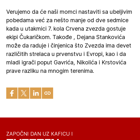
Verujemo da će naši momci nastaviti sa ubeljivim
pobedama već za nešto manje od dve sedmice
kada u utakmici 7. kola Crvena zvezda gostuje
ekipi Čukaričkom. Takođe , Dejana Stankovića
može da raduje i činjenica što Zvezda ima devet
različitih strelaca u prvenstvu i Evropi, kao i da
mladi igrači poput Gavrića, Nikolića i Krstovića
prave razliku na mnogim terenima.
ZAPOČNI DAN UZ KAFICU I