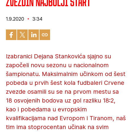
Zvezdin najbolji start
1.9.2020
3:34
Izabranici Dejana Stankovića sjajno su
započeli novu sezonu u nacionalnom
šampionatu. Maksimalnim učinkom od šest
pobeda u prvih šest kola fudbaleri Crvene
zvezde osamili su se na prvom mestu sa
18 osvojenih bodova uz gol razliku 18:2,
kao i pobedama u evropskim
kvalifikacijama nad Evropom i Tiranom, naš
tim ima stoprocentan učinak na svim