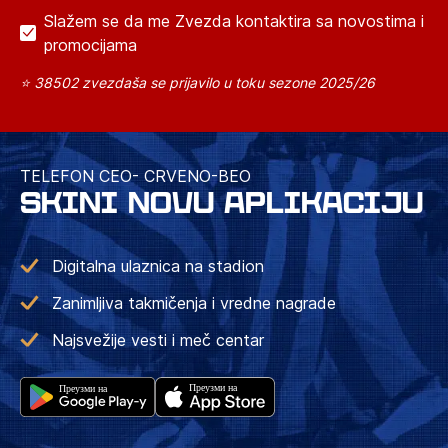
Slažem se da me Zvezda kontaktira sa novostima i
promocijama
⭐ 38502 zvezdaša se prijavilo u toku sezone 2025/26
TELEFON CEO- CRVENO-BEO
SKINI NOVU APLIKACIJU
Digitalna ulaznica na stadion
Zanimljiva takmičenja i vredne nagrade
Najsvežije vesti i meč centar