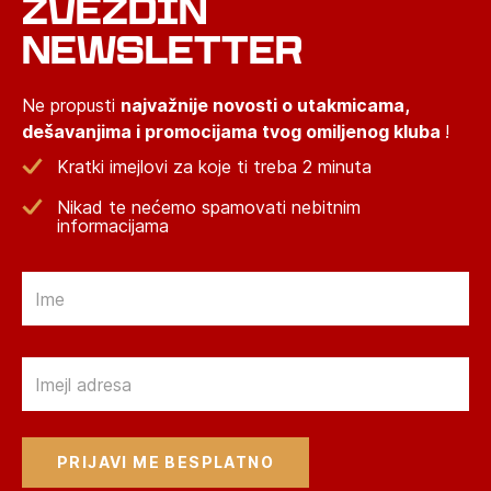
ZVEZDIN
NEWSLETTER
Ne propusti
najvažnije novosti o utakmicama,
dešavanjima i promocijama tvog omiljenog kluba
!
Kratki imejlovi za koje ti treba 2 minuta
Nikad te nećemo spamovati nebitnim
informacijama
Email
Email