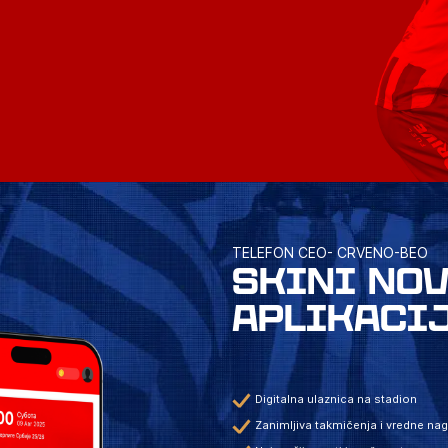
TELEFON CEO- CRVENO-BEO
SKINI NO
APLIKACI
Digitalna ulaznica na stadion
Zanimljiva takmičenja i vredne na