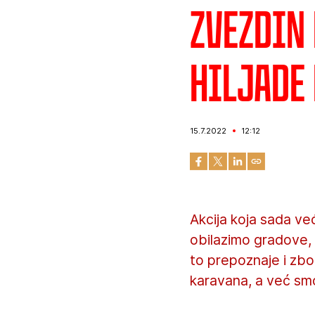
Zvezdin
hiljade 
15.7.2022
12:12
Akcija koja sada ve
obilazimo gradove,
to prepoznaje i zbo
karavana, a već smo