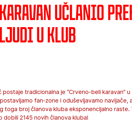
 karavan učlanio pre
ljudi u klub
ć postaje tradicionalna je “Crveno-beli karavan” u
 postavljamo fan-zone i oduševljavamo navijače, 
g toga broj članova kluba eksponencijalno raste.
 dobili 2145 novih članova kluba!