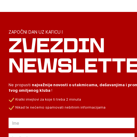
ZAPOČNI DAN UZ KAFICU I
ZVEZDIN
NEWSLETT
Ne propusti
najvažnije novosti o utakmicama, dešavanjima i pr
tvog omiljenog kluba
!
Kratki imejlovi za koje ti treba 2 minuta
Nikad te nećemo spamovati nebitnim informacijama
Email
Email