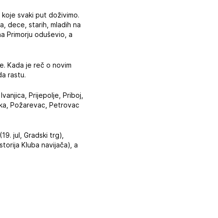
koje svaki put doživimo.
a, dece, starih, mladih na
a Primorju oduševio, a
še. Kada je reč o novim
da rastu.
anjica, Prijepolje, Priboj,
nka, Požarevac, Petrovac
19. jul, Gradski trg),
storija Kluba navijača), a