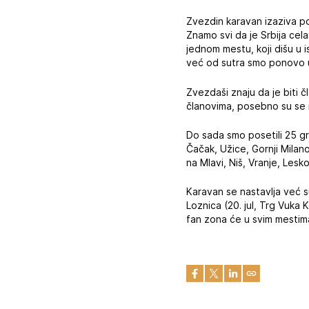
Zvezdin karavan izaziva p
Znamo svi da je Srbija cel
jednom mestu, koji dišu u 
već od sutra smo ponovo u
Zvezdaši znaju da je biti č
članovima, posebno su se i
Do sada smo posetili 25 gra
Čačak, Užice, Gornji Mila
na Mlavi, Niš, Vranje, Lesko
Karavan se nastavlja već sutr
Loznica (20. jul, Trg Vuka K
fan zona će u svim mestim