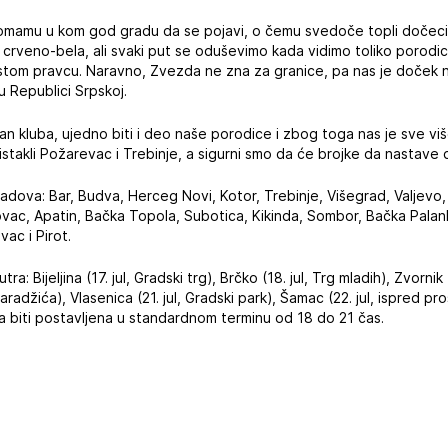
omamu u kom god gradu da se pojavi, o čemu svedoče topli dočeci 
a crveno-bela, ali svaki put se oduševimo kada vidimo toliko porodic
istom pravcu. Naravno, Zvezda ne zna za granice, pa nas je doček n
 Republici Srpskoj.
lan kluba, ujedno biti i deo naše porodice i zbog toga nas je sve vi
stakli Požarevac i Trebinje, a sigurni smo da će brojke da nastave 
dova: Bar, Budva, Herceg Novi, Kotor, Trebinje, Višegrad, Valjevo, Iv
novac, Apatin, Bačka Topola, Subotica, Kikinda, Sombor, Bačka Pala
vac i Pirot.
a: Bijeljina (17. jul, Gradski trg), Brčko (18. jul, Trg mladih), Zvornik (
aradžića), Vlasenica (21. jul, Gradski park), Šamac (22. jul, ispred pro
a biti postavljena u standardnom terminu od 18 do 21 čas.