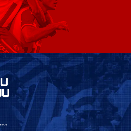
VU
JU
grade