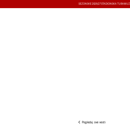
SEZONSKE 2026/27
STADIONSKA TURA
MUZ
VESTI
TAKMIČENJA
REZULTATI
Pogledaj sve vesti