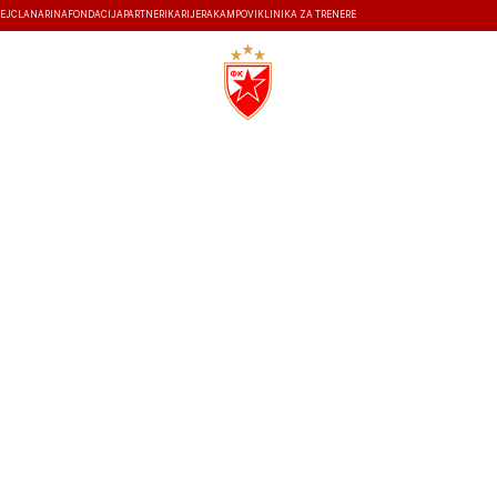
EJ
ČLANARINA
FONDACIJA
PARTNERI
KARIJERA
KAMPOVI
KLINIKA ZA TRENERE
ISTORIJA