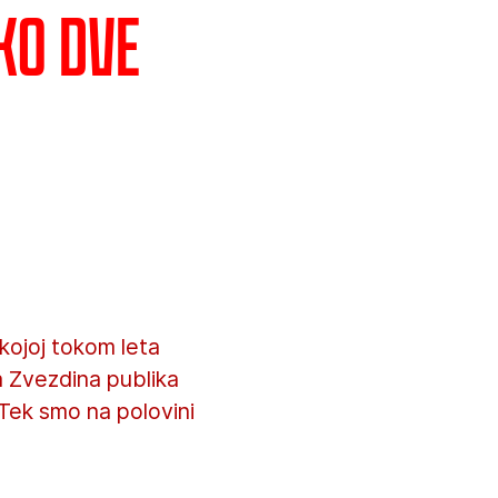
ko dve
 kojoj tokom leta
a Zvezdina publika
 Tek smo na polovini