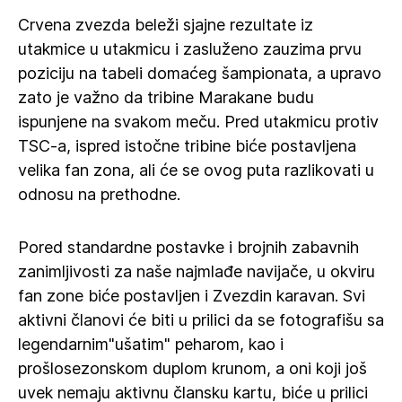
Crvena zvezda beleži sjajne rezultate iz
utakmice u utakmicu i zasluženo zauzima prvu
poziciju na tabeli domaćeg šampionata, a upravo
zato je važno da tribine Marakane budu
ispunjene na svakom meču. Pred utakmicu protiv
TSC-a, ispred istočne tribine biće postavljena
velika fan zona, ali će se ovog puta razlikovati u
odnosu na prethodne.
Pored standardne postavke i brojnih zabavnih
zanimljivosti za naše najmlađe navijače, u okviru
fan zone biće postavljen i Zvezdin karavan. Svi
aktivni članovi će biti u prilici da se fotografišu sa
legendarnim"ušatim" peharom, kao i
prošlosezonskom duplom krunom, a oni koji još
uvek nemaju aktivnu člansku kartu, biće u prilici