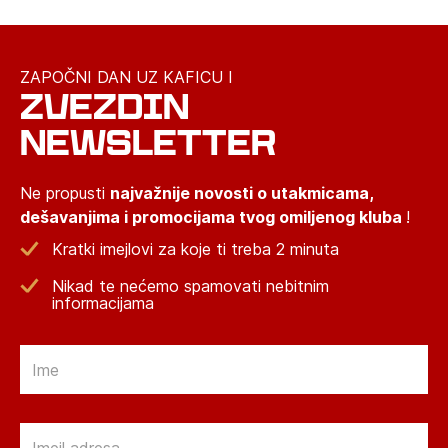
ZAPOČNI DAN UZ KAFICU I
ZVEZDIN
NEWSLETTER
Ne propusti
najvažnije novosti o utakmicama,
dešavanjima i promocijama tvog omiljenog kluba
!
Kratki imejlovi za koje ti treba 2 minuta
Nikad te nećemo spamovati nebitnim
informacijama
Email
Email