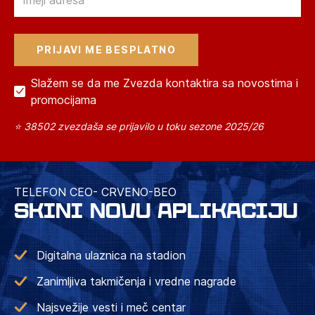
Slažem se da me Zvezda kontaktira sa novostima i
promocijama
⭐ 38502 zvezdaša se prijavilo u toku sezone 2025/26
TELEFON CEO- CRVENO-BEO
SKINI NOVU APLIKACIJU
Digitalna ulaznica na stadion
Zanimljiva takmičenja i vredne nagrade
Najsvežije vesti i meč centar