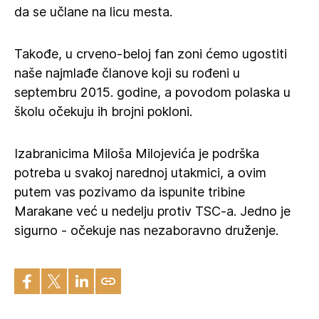
da se učlane na licu mesta.
Takođe, u crveno-beloj fan zoni ćemo ugostiti
naše najmlađe članove koji su rođeni u
septembru 2015. godine, a povodom polaska u
školu očekuju ih brojni pokloni.
Izabranicima Miloša Milojevića je podrška
potreba u svakoj narednoj utakmici, a ovim
putem vas pozivamo da ispunite tribine
Marakane već u nedelju protiv TSC-a. Jedno je
sigurno - očekuje nas nezaboravno druženje.