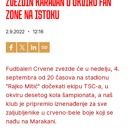
Zvezdin karavan u okviru fan
zone na istoku
2.9.2022
12:16
Fudbaleri Crvene zvezde će u nedelju, 4.
septembra od 20 časova na stadionu
"Rajko Mitić" dočekati ekipu TSC-a, u
okviru desetog kola šampionata, a naš
klub je pripremio iznenađenje za sve
zaljubljenike u crveno-bele boje koji se
nađu na Marakani.