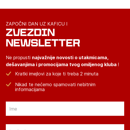
ZAPOČNI DAN UZ KAFICU I
ZVEZDIN
NEWSLETTER
Ne propusti
najvažnije novosti o utakmicama,
dešavanjima i promocijama tvog omiljenog kluba
!
Kratki imejlovi za koje ti treba 2 minuta
Nikad te nećemo spamovati nebitnim
informacijama
Email
Email