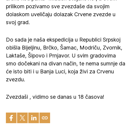
prilikom pozivamo sve zvezdaše da svojim
dolaskom uveličaju dolazak Crvene zvezde u
svoj grad.
Do sada je naša ekspedicija u Republici Srpskoj
obišla Bijeljinu, Brčko, Šamac, Modriču, Zvornik,
Laktaše, Šipovo i Prnjavor. U svim gradovima
smo dočekani na divan način, te nema sumnje da
će isto biti i u Banja Luci, koja živi za Crvenu
zvezdu.
Zvezdaši , vidimo se danas u 18 časova!