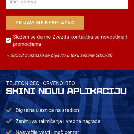
Slažem se da me Zvezda kontaktira sa novostima i
promocijama
⭐ 38502 zvezdaša se prijavilo u toku sezone 2025/26
TELEFON CEO- CRVENO-BEO
SKINI NOVU APLIKACIJU
Digitalna ulaznica na stadion
Zanimljiva takmičenja i vredne nagrade
Najsvežije vesti i meč centar