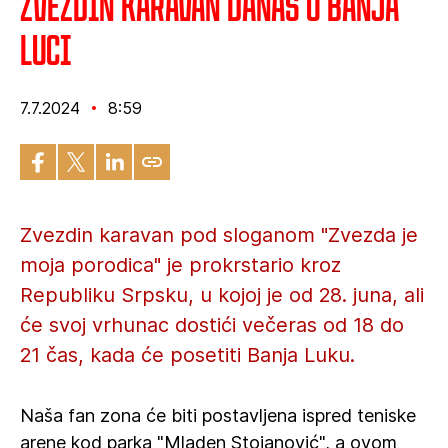
Zvezdin karavan danas u Banja
Luci
7.7.2024
8:59
Zvezdin karavan pod sloganom "Zvezda je
moja porodica" je prokrstario kroz
Republiku Srpsku, u kojoj je od 28. juna, ali
će svoj vrhunac dostići večeras od 18 do
21 čas, kada će posetiti Banja Luku.
Naša fan zona će biti postavljena ispred teniske
arene kod parka "Mladen Stojanović", a ovom