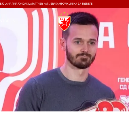
EJ
ČLANARINA
FONDACIJA
PARTNERI
KARIJERA
KAMPOVI
KLINIKA ZA TRENERE
ISTORIJA