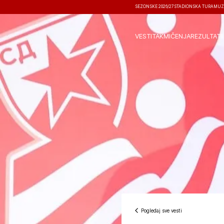
SEZONSKE 2026/27
STADIONSKA TURA
MUZ
VESTI
TAKMIČENJA
REZULTATI
Pogledaj sve vesti