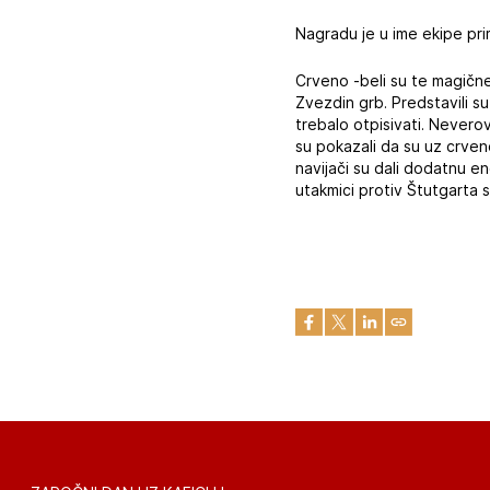
Nagradu je u ime ekipe pri
Crveno -beli su te magične 
Zvezdin grb. Predstavili su
trebalo otpisivati. Neverov
su pokazali da su uz crve
navijači su dali dodatnu ene
utakmici protiv Štutgarta s