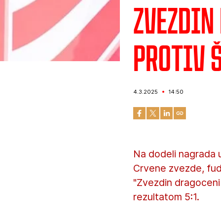
Zvezdin
protiv 
4.3.2025
14:50
Na dodeli nagrada 
Crvene zvezde, fud
"Zvezdin dragoceni 
rezultatom 5:1.