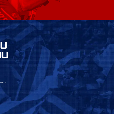
VU
JU
grade