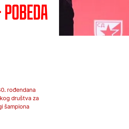
- pobeda
 80. rođendana
skog društva za
igi šampiona