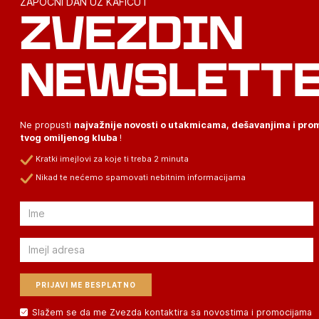
ZAPOČNI DAN UZ KAFICU I
ZVEZDIN
NEWSLETT
Ne propusti
najvažnije novosti o utakmicama, dešavanjima i pr
tvog omiljenog kluba
!
Kratki imejlovi za koje ti treba 2 minuta
Nikad te nećemo spamovati nebitnim informacijama
Email
Email
Slažem se da me Zvezda kontaktira sa novostima i promocijama