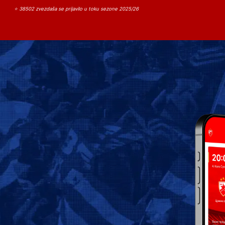
⭐ 38502 zvezdaša se prijavilo u toku sezone 2025/26