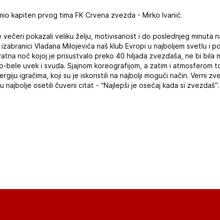
mio kapiten prvog tima FK Crvena zvezda - Mirko Ivanić.
večeri pokazali veliku želju, motivisanost i do poslednjeg minuta na
 izabranici Vladana Milojevića naš klub Evropi u najboljem svetlu i po
atna noć kojoj je prisustvalo preko 40 hiljada zvezdaša, ne bi bila mo
no-bele uvek i svuda. Sjajnom koreografijom, a zatim i atmosferom 
rgiju igračima, koji su je iskoristili na najbolji mogući način. Verni zv
u najbolje osetili čuveni citat - “Najlepši je osećaj kada si zvezdaš”.