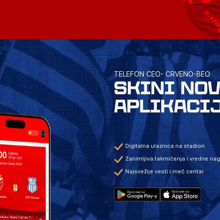
TELEFON CEO- CRVENO-BEO
SKINI NO
APLIKACI
Digitalna ulaznica na stadion
Zanimljiva takmičenja i vredne na
Najsvežije vesti i meč centar