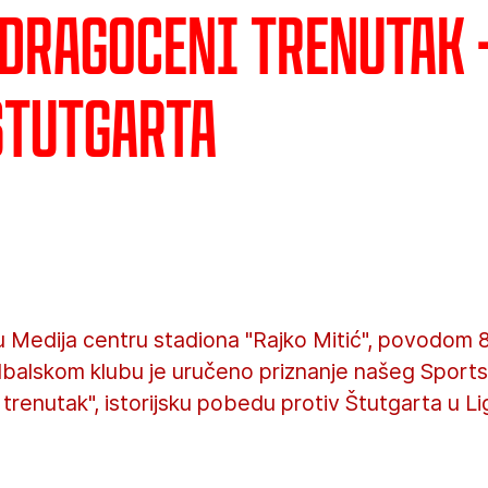
 dragoceni trenutak 
Štutgarta
u Medija centru stadiona "Rajko Mitić", povodom
balskom klubu je uručeno priznanje našeg Sport
trenutak", istorijsku pobedu protiv Štutgarta u L