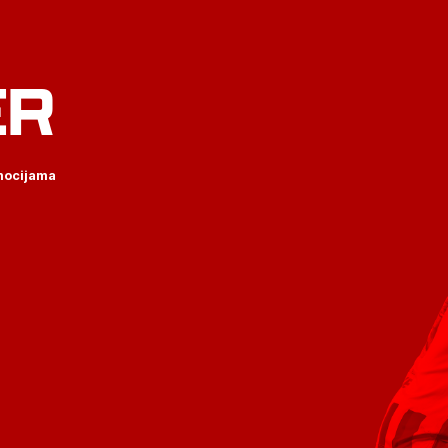
ER
omocijama