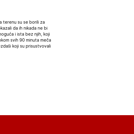
 terenu su se borili za
kazali da ih nikada ne bi
guća i ista bez njih, koji
tokom svih 90 minuta meča
ezdaši koji su prisustvovali