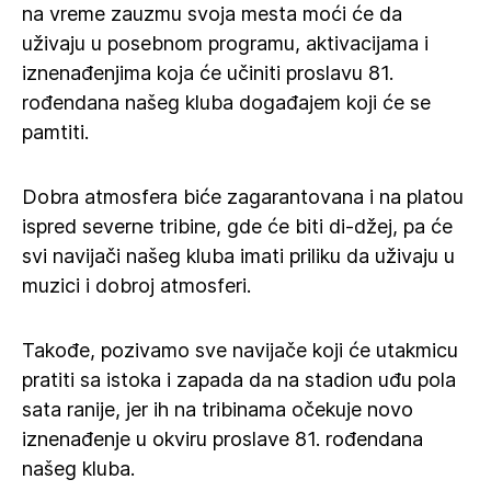
na vreme zauzmu svoja mesta moći će da
uživaju u posebnom programu, aktivacijama i
iznenađenjima koja će učiniti proslavu 81.
rođendana našeg kluba događajem koji će se
pamtiti.
Dobra atmosfera biće zagarantovana i na platou
ispred severne tribine, gde će biti di-džej, pa će
svi navijači našeg kluba imati priliku da uživaju u
muzici i dobroj atmosferi.
Takođe, pozivamo sve navijače koji će utakmicu
pratiti sa istoka i zapada da na stadion uđu pola
sata ranije, jer ih na tribinama očekuje novo
iznenađenje u okviru proslave 81. rođendana
našeg kluba.