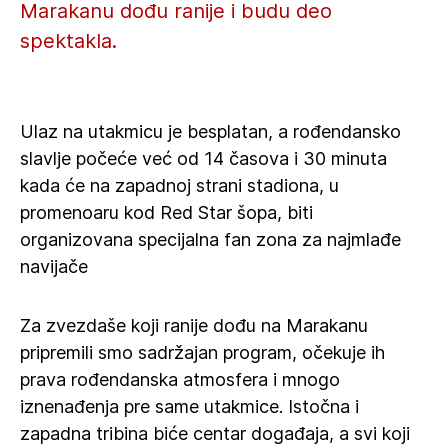
Marakanu dođu ranije i budu deo
spektakla.
Ulaz na utakmicu je besplatan, a rođendansko
slavlje počeće već od 14 časova i 30 minuta
kada će na zapadnoj strani stadiona, u
promenoaru kod Red Star šopa, biti
organizovana specijalna fan zona za najmlađe
navijače
Za zvezdaše koji ranije dođu na Marakanu
pripremili smo sadržajan program, očekuje ih
prava rođendanska atmosfera i mnogo
iznenađenja pre same utakmice. Istočna i
zapadna tribina biće centar događaja, a svi koji