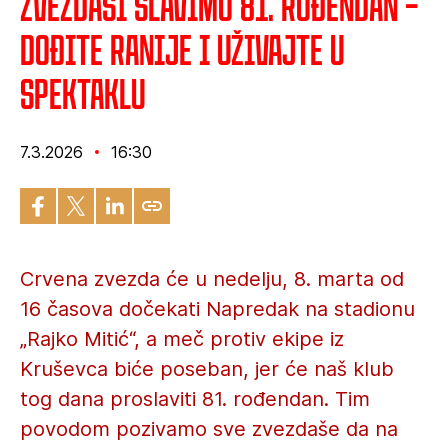
Zvezdaši slavimo 81. rođendan –
dođite ranije i uživajte u
spektaklu
7.3.2026
16:30
Crvena zvezda će u nedelju, 8. marta od
16 časova dočekati Napredak na stadionu
„Rajko Mitić“, a meč protiv ekipe iz
Kruševca biće poseban, jer će naš klub
tog dana proslaviti 81. rođendan. Tim
povodom pozivamo sve zvezdaše da na