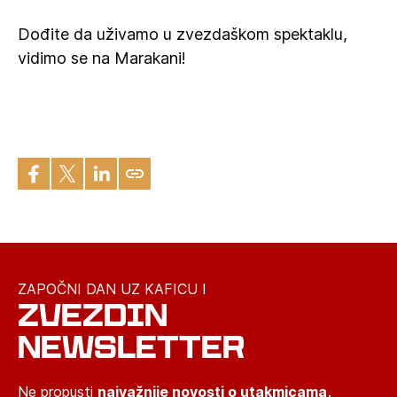
Dođite da uživamo u zvezdaškom spektaklu,
vidimo se na Marakani!
ZAPOČNI DAN UZ KAFICU I
ZVEZDIN
NEWSLETTER
Ne propusti
najvažnije novosti o utakmicama,