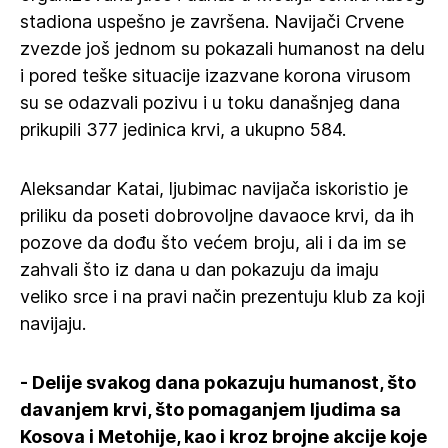
stadiona uspešno je završena. Navijači Crvene
zvezde još jednom su pokazali humanost na delu
i pored teške situacije izazvane korona virusom
su se odazvali pozivu i u toku današnjeg dana
prikupili 377 jedinica krvi, a ukupno 584.
Aleksandar Katai, ljubimac navijača iskoristio je
priliku da poseti dobrovoljne davaoce krvi, da ih
pozove da dođu što većem broju, ali i da im se
zahvali što iz dana u dan pokazuju da imaju
veliko srce i na pravi način prezentuju klub za koji
navijaju.
- Delije svakog dana pokazuju humanost, što
davanjem krvi, što pomaganjem ljudima sa
Kosova i Metohije, kao i kroz brojne akcije koje