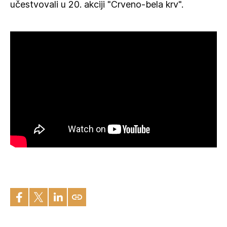
učestvovali u 20. akciji "Crveno-bela krv".