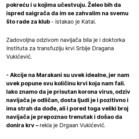
pokreću i u kojima učestvuju. Želeo bih da
ispred saigrača da im se zahvalim na svemu
što rade za klub
- istakao je Katai.
Zadovoljna odzivom navijača bila je i doktorka
Instituta za transfuziju krvi Srbije Dragana
Vukićević.
- Akcije na Marakani su uvek idealne, jer nam
uvek popune svu količinu krvi koja nam fali.
Iako znamo da je prisutan korona virus, odziv
navijača je odličan, dosta ljudi je i pozitivno i
ima strah da dođe, ali i pored toga veliki broj
navijača je prepoznao trenutak i došao da
donira krv –
rekla je Drgaan Vukićević.