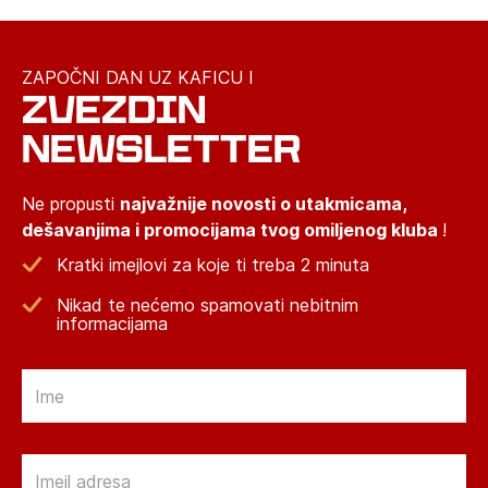
ZAPOČNI DAN UZ KAFICU I
ZVEZDIN
NEWSLETTER
Ne propusti
najvažnije novosti o utakmicama,
dešavanjima i promocijama tvog omiljenog kluba
!
Kratki imejlovi za koje ti treba 2 minuta
Nikad te nećemo spamovati nebitnim
informacijama
Email
Email