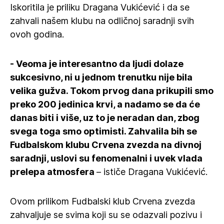
Iskoritila je priliku Dragana Vukićević i da se
zahvali našem klubu na odličnoj saradnji svih
ovoh godina.
- Veoma je interesantno da ljudi dolaze
sukcesivno, ni u jednom trenutku nije bila
velika gužva. Tokom prvog dana prikupili smo
preko 200 jedinica krvi, a nadamo se da će
danas biti i više, uz to je neradan dan, zbog
svega toga smo optimisti. Zahvalila bih se
Fudbalskom klubu Crvena zvezda na divnoj
saradnji, uslovi su fenomenalni i uvek vlada
prelepa atmosfera
– ističe Dragana Vukićević.
Ovom prilikom Fudbalski klub Crvena zvezda
zahvaljuje se svima koji su se odazvali pozivu i