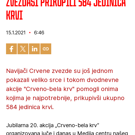
Zvezdaši prikupili 584 jedinica
krvi
15.1.2021
6:46
Navijači Crvene zvezde su još jednom
pokazali veliko srce i tokom dvodnevne
akcije "Crveno-bela krv" pomogli onima
kojima je najpotrebnije, prikupivši ukupno
584 jedinica krvi.
Jubilarna 20. akcija „Crveno-bela krv“
organizovana juče i danas u Medija centru našeg