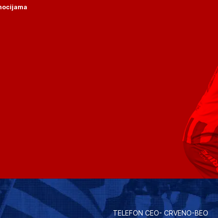
omocijama
TELEFON CEO- CRVENO-BEO