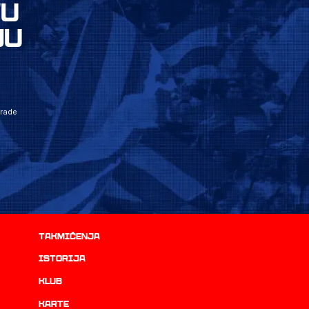
VU
JU
grade
Takmičenja
istorija
Klub
Karte