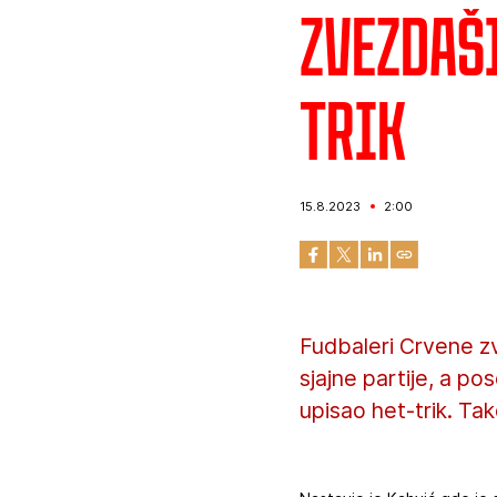
Zvezdaši
trik
15.8.2023
2:00
Fudbaleri Crvene zv
sjajne partije, a p
upisao het-trik. Ta