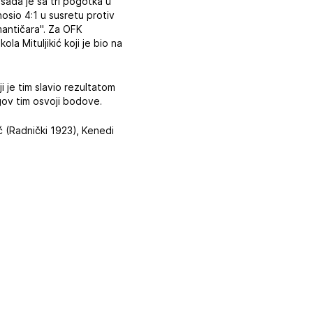
sada je sa tri pogotka u
osio 4:1 u susretu protiv
mantičara". Za OFK
la Mituljikić koji je bio na
ji je tim slavio rezultatom
egov tim osvoji bodove.
ć (Radnički 1923), Kenedi