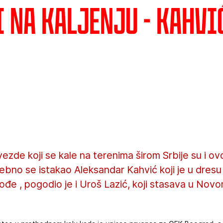
 na kaljenju - Kahvi
ezde koji se kale na terenima širom Srbije su i ovo
osebno se istakao Aleksandar Kahvić koji je u dre
kođe , pogodio je i Uroš Lazić, koji stasava u Nov