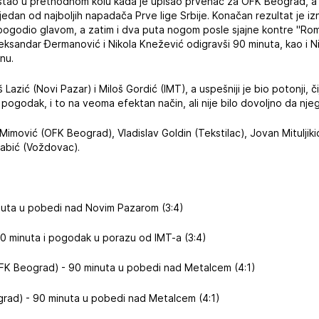
 stao u prethodnom kolu kada je upisao prvenac za OFK Beograd, a 
edan od najboljih napadača Prve lige Srbije. Konačan rezultat je izn
 pogodio glavom, a zatim i dva puta nogom posle sjajne kontre "Ro
eksandar Đermanović i Nikola Knežević odigravši 90 minuta, kao i Niko
nu.
š Lazić (Novi Pazar) i Miloš Gordić (IMT), a uspešniji je bio potonji, či
ć pogodak, i to na veoma efektan način, ali nije bilo dovoljno da nj
Mimović (OFK Beograd), Vladislav Goldin (Tekstilac), Jovan Mituljiki
 Babić (Voždovac).
inuta u pobedi nad Novim Pazarom (3:4)
90 minuta i pogodak u porazu od IMT-a (3:4)
FK Beograd) - 90 minuta u pobedi nad Metalcem (4:1)
rad) - 90 minuta u pobedi nad Metalcem (4:1)