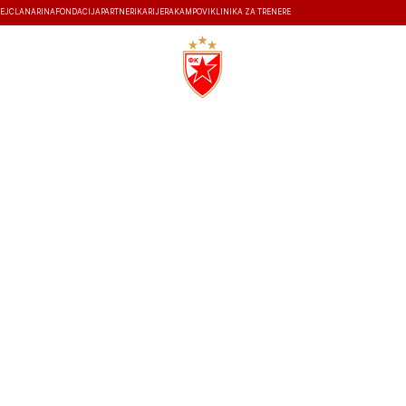
EJ
ČLANARINA
FONDACIJA
PARTNERI
KARIJERA
KAMPOVI
KLINIKA ZA TRENERE
ISTORIJA