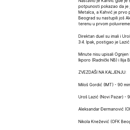
Nastavio je Kahvić gde je
potpunosti pokazao da je j
Metalca, a Kahvić je prvo
Beograd su nastupili još Al
terenu u prvom poluvreme
Direktan duel su imali i Uro
3:4. Ipak, postigao je Lazi
Minute nisu upisali Ognjen 
Ikporo (Radnički NB) i Ilija
ZVEZDAŠI NA KALJENJU:
Miloš Gordić (IMT) - 90 m
Uroš Lazić (Novi Pazar) - 
Aleksandar Đermanović (O
Nikola Knežević (OFK Beog