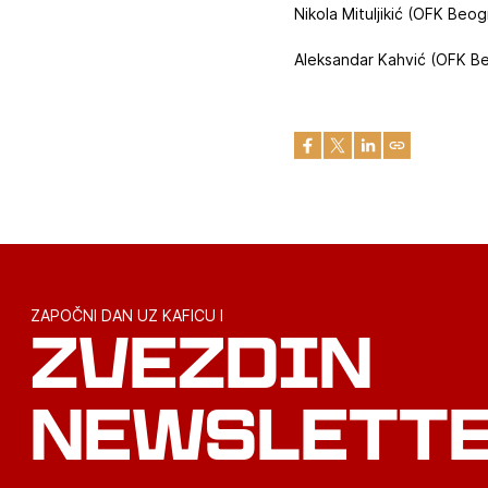
Nikola Mituljikić (OFK Beo
Aleksandar Kahvić (OFK Beo
ZAPOČNI DAN UZ KAFICU I
ZVEZDIN
NEWSLETT