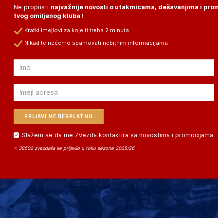
Ne propusti
najvažnije novosti o utakmicama, dešavanjima i pr
tvog omiljenog kluba
!
Kratki imejlovi za koje ti treba 2 minuta
Nikad te nećemo spamovati nebitnim informacijama
Email
Email
Slažem se da me Zvezda kontaktira sa novostima i promocijama
⭐ 38502 zvezdaša se prijavilo u toku sezone 2025/26