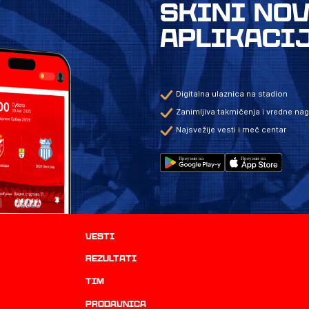
SKINI NO
APLIKACI
Digitalna ulaznica na stadion
Zanimljiva takmičenja i vredne na
Najsvežije vesti i meč centar
Vesti
rezultati
TIM
prodavnica