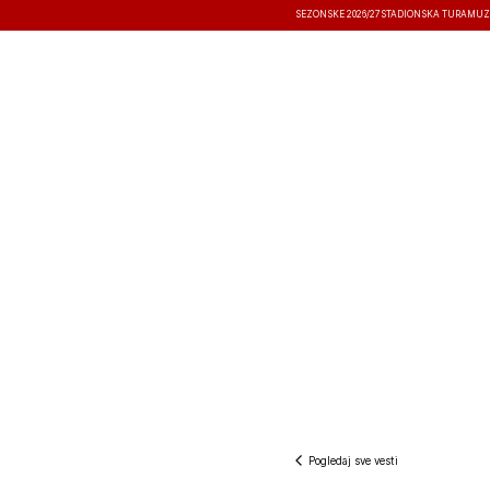
SEZONSKE 2026/27
STADIONSKA TURA
MUZ
VESTI
TAKMIČENJA
REZULTATI
Pogledaj sve vesti