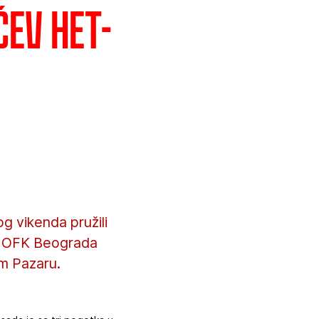
ćev het-
g vikenda pružili
su OFK Beograda
om Pazaru.