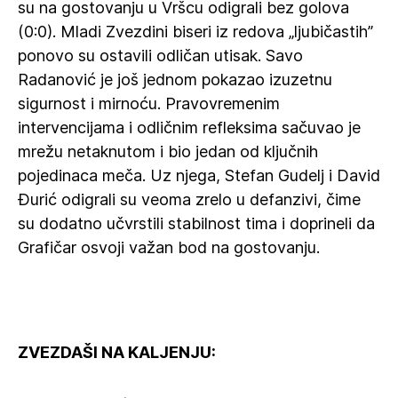
su na gostovanju u Vršcu odigrali bez golova
(0:0). Mladi Zvezdini biseri iz redova „ljubičastih”
ponovo su ostavili odličan utisak. Savo
Radanović je još jednom pokazao izuzetnu
sigurnost i mirnoću. Pravovremenim
intervencijama i odličnim refleksima sačuvao je
mrežu netaknutom i bio jedan od ključnih
pojedinaca meča. Uz njega, Stefan Gudelj i David
Đurić odigrali su veoma zrelo u defanzivi, čime
su dodatno učvrstili stabilnost tima i doprineli da
Grafičar osvoji važan bod na gostovanju.
ZVEZDAŠI NA KALJENJU: