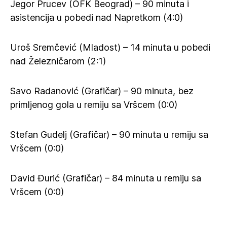
Jegor Prucev (OFK Beograd) – 90 minuta i
asistencija u pobedi nad Napretkom (4:0)
Uroš Sremčević (Mladost) – 14 minuta u pobedi
nad Železničarom (2:1)
Savo Radanović (Grafičar) – 90 minuta, bez
primljenog gola u remiju sa Vršcem (0:0)
Stefan Gudelj (Grafičar) – 90 minuta u remiju sa
Vršcem (0:0)
David Đurić (Grafičar) – 84 minuta u remiju sa
Vršcem (0:0)