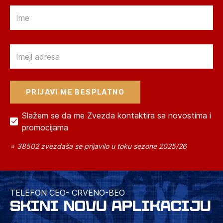
Email
Email
Slažem se da me Zvezda kontaktira sa novostima i
promocijama
⭐ 38502 zvezdaša se prijavilo u toku sezone 2025/26
TELEFON CEO- CRVENO-BEO
SKINI NOVU APLIKACIJU