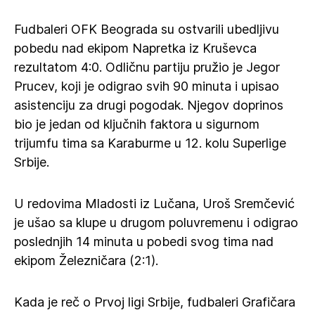
Fudbaleri OFK Beograda su ostvarili ubedljivu
pobedu nad ekipom Napretka iz Kruševca
rezultatom 4:0. Odličnu partiju pružio je Jegor
Prucev, koji je odigrao svih 90 minuta i upisao
asistenciju za drugi pogodak. Njegov doprinos
bio je jedan od ključnih faktora u sigurnom
trijumfu tima sa Karaburme u 12. kolu Superlige
Srbije.
U redovima Mladosti iz Lučana, Uroš Sremčević
je ušao sa klupe u drugom poluvremenu i odigrao
poslednjih 14 minuta u pobedi svog tima nad
ekipom Železničara (2:1).
Kada je reč o Prvoj ligi Srbije, fudbaleri Grafičara