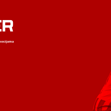
ER
omocijama