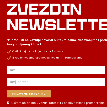
ZVEZDIN
NEWSLETT
Ne propusti
najvažnije novosti o utakmicama, dešavanjima i pr
tvog omiljenog kluba
!
Kratki imejlovi za koje ti treba 2 minuta
Nikad te nećemo spamovati nebitnim informacijama
Email
Email
Slažem se da me Zvezda kontaktira sa novostima i promocijama