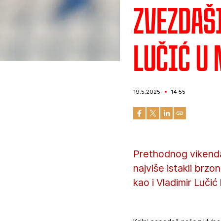
Zvezdaši
Lučić u
19.5.2025
14:55
Prethodnog vikenda
najviše istakli br
kao i Vladimir Lučić