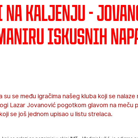
 na kaljenju - Jovan
 maniru iskusnih nap
 su se među igračima našeg kluba koji se nalaze
zonogi Lazar Jovanović pogotkom glavom na meču p
 koji se još jednom upisao u listu strelaca.