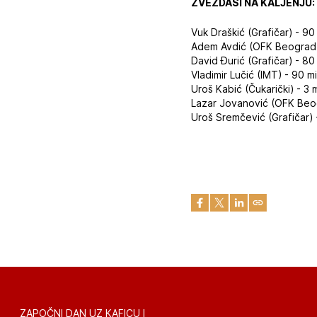
ZVEZDAŠI NA KALJENJU:
Vuk Draškić (Grafičar) - 90
Adem Avdić (OFK Beograd) 
David Đurić (Grafičar) - 80
Vladimir Lučić (IMT) - 90 
Uroš Kabić (Čukarički) - 3 
Lazar Jovanović (OFK Beog
Uroš Sremčević (Grafičar) 
ZAPOČNI DAN UZ KAFICU I