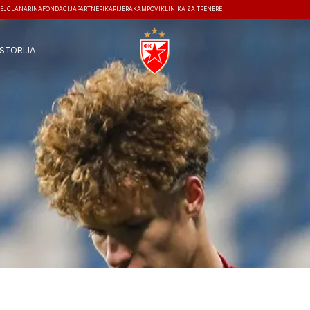
EJ
ČLANARINA
FONDACIJA
PARTNERI
KARIJERA
KAMPOVI
KLINIKA ZA TRENERE
ISTORIJA