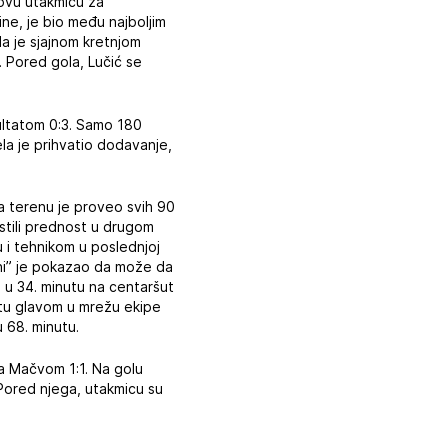
 novu utakmicu za
ne, je bio među najboljim
da je sjajnom kretnjom
. Pored gola, Lučić se
zultatom 0:3. Samo 180
la je prihvatio dodavanje,
a terenu je proveo svih 90
stili prednost u drugom
 i tehnikom u poslednjoj
ni” je pokazao da može da
 u 34. minutu na centaršut
ptu glavom u mrežu ekipe
 68. minutu.
 sa Mačvom 1:1. Na golu
 Pored njega, utakmicu su