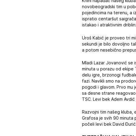
Krilni napadač našeg kluba,
novobeogradski tim u pobe
pojedincima na terenu, a i
ispratio centaršut saigrača
istakao i atraktivnim dribli
Uroš Kabić je proveo tri m
sekundi je bilo dovoljno t
a potom nesebično prepusti
Mladi Lazar Jovanović se 
minuta u porazu od ekipe T
delu igre, brzonogi fudbal
fazi. Navikli smo na prod
pogodi i glavom. Prvo mu 
sa desne strane reagovao 
TSC. Levi bek Adem Avdić 
Razvojni tim našeg kluba, e
Grafosa je svih 90 minuta p
počeli levi bek David Đuri