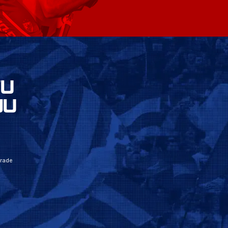
VU
JU
grade