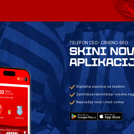
TELEFON CEO- CRVENO-BEO
SKINI NO
APLIKACI
Digitalna ulaznica na stadion
Zanimljiva takmičenja i vredne na
Najsvežije vesti i meč centar