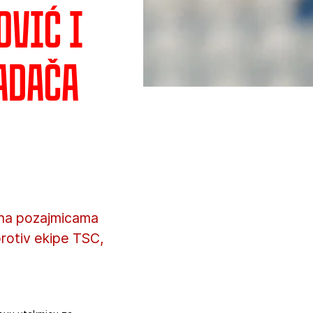
ović i
adača
 na pozajmicama
rotiv ekipe TSC,