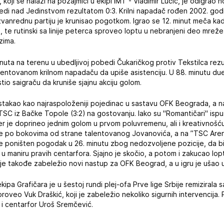
 koji se nalazi na pozajmici u ekipi IMT - Vladimir Lučić, je odigrao
di nad Jedinstvom rezultatom 0:3. Krilni napadač rođen 2002. godi
zvanrednu partiju je krunisao pogotkom. Igrao se 12. minut meča ka
, te rutinski sa linije peterca sproveo loptu u nebranjeni deo mreže
nzima.
inuta na terenu u ubedljivoj pobedi Čukaričkog protiv Tekstilca re
alentovanom krilnom napadaču da upiše asistenciju. U 88. minutu due
o saigraču da kruniše sjajnu akciju golom.
istakao kao najraspoloženiji pojedinac u sastavu OFK Beograda, a n
SC iz Bačke Topole (3:2) na gostovanju. Iako su "Romantičari" ispu
er je doprineo jednim golom u prvom poluvremenu, ali i kreativnošću
ore po bokovima od strane talentovanog Jovanovića, a na ”TSC Are
je poništen pogodak u 26. minutu zbog nedozvoljene pozicije, da bi
u maniru pravih centarfora. Sjajno je skočio, a potom i zakucao lo
je takođe zabeležio novi nastup za OFK Beograd, a u igru je ušao u
kipa Grafičara je u šestoj rundi plej-ofa Prve lige Srbije remizirala
roveo Vuk Draškić, koji je zabeležio nekoliko sigurnih intervencija.
ć i centarfor Uroš Sremčević.