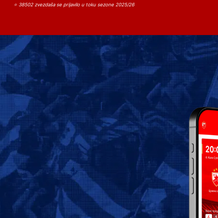
⭐ 38502 zvezdaša se prijavilo u toku sezone 2025/26