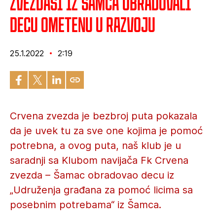
Zvezdaši iz Šamca obradovali
decu ometenu u razvoju
25.1.2022
2:19
Crvena zvezda je bezbroj puta pokazala
da je uvek tu za sve one kojima je pomoć
potrebna, a ovog puta, naš klub je u
saradnji sa Klubom navijača Fk Crvena
zvezda – Šamac obradovao decu iz
„Udruženja građana za pomoć licima sa
posebnim potrebama“ iz Šamca.