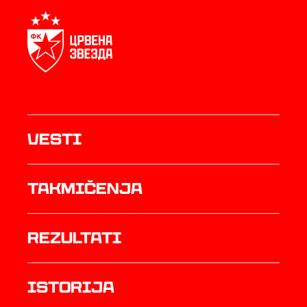
Vesti
Takmičenja
rezultati
istorija