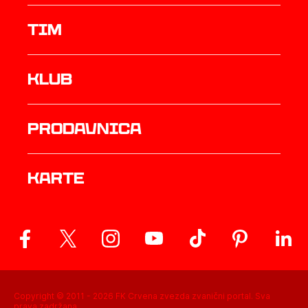
TIM
Klub
prodavnica
Karte
Copyright © 2011 -
2026
FK Crvena zvezda zvanični portal. Sva
prava zadržana.