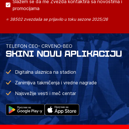
Slažem se da me Zvezda kontaktira sa novostima i
promocijama
⭐ 38502 zvezdaša se prijavilo u toku sezone 2025/26
TELEFON CEO- CRVENO-BEO
SKINI NOVU APLIKACIJU
Digitalna ulaznica na stadion
Zanimljiva takmičenja i vredne nagrade
Najsvežije vesti i meč centar