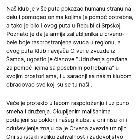
Naš klub je više puta pokazao humanu stranu na
delu i pomogao onima kojima je pomoć potrebna,
a tako je bilo i ovog puta u Republici Srpskoj.
Poznato je da je armija zaljubljenika u crveno-
bele boje rasprostranjena svuda u regionu, a
ovog puta Klub navijača Crvene zvezde iz
Šamca, ugostio je članove "Udruženja građana
za pomoć licima sa posebnim potrebama" u
svojim prostorijama, i u saradnji sa našim klubom
obradovao sve koji su se tu našli.
Veče je proteklo u lepom raspoloženju i uz puno
smeha i druženja. Okupljenim mališanima
podeljeni su pokloni našeg kluba, a oni nisu krili
oduševljenje znaju da je Crvena zvezda uz njih.
Oni su istakli veliku zahvalnost i zadovoljstvo