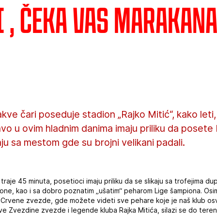
i , čeka vas Marakan
ve čari poseduje stadion „Rajko Mitić“, kako leti, t
vo u ovim hladnim danima imaju priliku da posete
aju sa mestom gde su brojni velikani padali.
aje 45 minuta, posetioci imaju priliku da se slikaju sa trofejima du
ezone, kao i sa dobro poznatim „ušatim“ peharom Lige šampiona. Os
a Crvene zvezde, gde možete videti sve pehare koje je naš klub osvoj
e Zvezdine zvezde i legende kluba Rajka Mitića, silazi se do tere