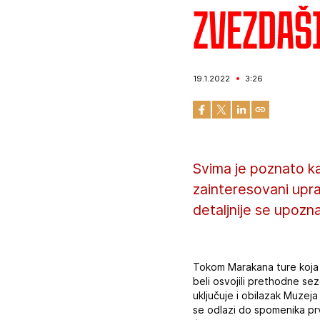
Zvezdaš
19.1.2022
3:26
Svima je poznato kak
zainteresovani upra
detaljnije se upozn
Tokom Marakana ture koja tr
beli osvojili prethodne s
uključuje i obilazak Muzej
se odlazi do spomenika prv