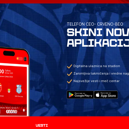
TELEFON CEO- CRVENO-BEO
SKINI NO
APLIKACI
Digitalna ulaznica na stadion
Zanimljiva takmičenja i vredne na
Najsvežije vesti i meč centar
Vesti