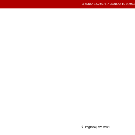
SEZONSKE 2026/27
STADIONSKA TURA
MUZ
VESTI
TAKMIČENJA
REZULTATI
Pogledaj sve vesti