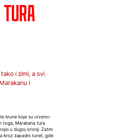
a tura
ako i zimi, a svi
 Marakanu i
ple krune koje su crveno-
im toga, Marakana tura
io u dugoj istoriji. Zatim
na kroz zapadni tunel, gde