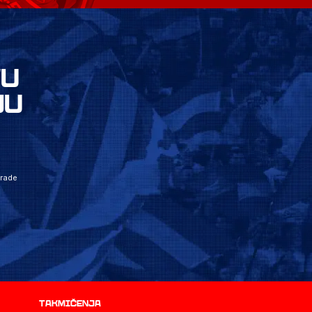
VU
JU
grade
Takmičenja