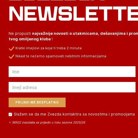
NEWSLETT
Ne propusti
najvažnije novosti o utakmicama, dešavanjima i pr
tvog omiljenog kluba
!
Kratki imejlovi za koje ti treba 2 minuta
Nikad te nećemo spamovati nebitnim informacijama
Email
Email
Slažem se da me Zvezda kontaktira sa novostima i promocijama
⭐ 38502 zvezdaša se prijavilo u toku sezone 2025/26