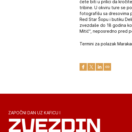
ćete biti u prilici da kroč
tribine. U okviru ture se 
fotografišu sa dresovima p
Red Star Šopu i butiku Del
zvezdaše do 18 godina koš
Mitić“, neposredno pred p
Termini za polazak Maraka
ZAPOČNI DAN UZ KAFICU I
ZVEZDIN