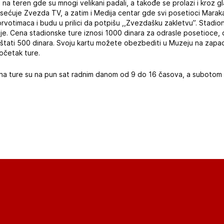
ite na teren gde su mnogi velikani padali, a takođe se prolazi i kroz 
posećuje Zvezda TV, a zatim i Medija centar gde svi posetioci Marak
rvotimaca i budu u prilici da potpišu ,,Zvezdašku zakletvu”. Stadio
ije. Cena stadionske ture iznosi 1000 dinara za odrasle posetioce,
tati 500 dinara. Svoju kartu možete obezbediti u Muzeju na zapadn
očetak ture.
na ture su na pun sat radnim danom od 9 do 16 časova, a subotom