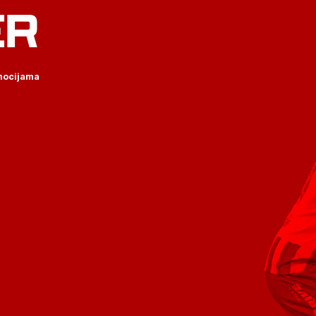
ER
omocijama