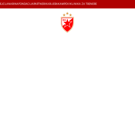
EJ
ČLANARINA
FONDACIJA
PARTNERI
KARIJERA
KAMPOVI
KLINIKA ZA TRENERE
ISTORIJA