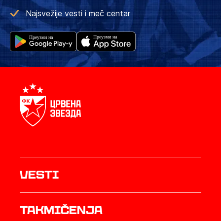
Najsvežije vesti i meč centar
Vesti
Takmičenja