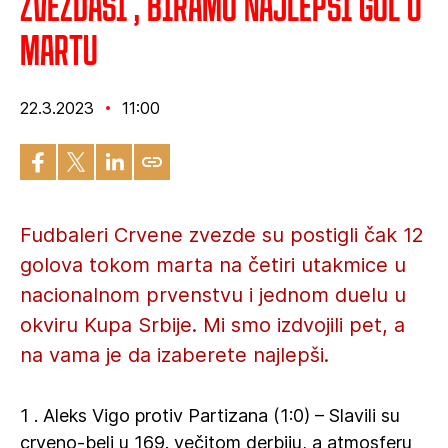
Zvezdaši , biramo najlepši gol u
martu
22.3.2023
11:00
Fudbaleri Crvene zvezde su postigli čak 12
golova tokom marta na četiri utakmice u
nacionalnom prvenstvu i jednom duelu u
okviru Kupa Srbije. Mi smo izdvojili pet, a
na vama je da izaberete najlepši.
1 . Aleks Vigo protiv Partizana (1:0) – Slavili su
crveno-beli u 169. večitom derbiju, a atmosferu