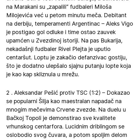
na Marakani su „zapalili“ fudbaleri Miloša
Milojevića već u petom minutu meča. Debitant
na derbiju, temperamenti Argentinac – Aleks Vigo
je postigao gol odluke i time ostao zauvek
upamćen u Zvezdinoj istoriji. Na pas Bukarija,
nekadašnji fudbaler Rivel Plejta je uputio
centaršut. Loptu je zakačio defanzivac gostiju,
što je dodatno ulepšalo sjajnu putanju lopte koja
je kao kap skliznula u mrežu.
2 . Aleksandar Pešić protiv TSC (1:2) – Dokazao
se popularni Šilja kao maestralan napadač na
mnogim mečevima Crvene zvezde. Na duelu u
Bačkoj Topoli je demonstirao sve kvalitete
vrhunskog centarfora. Lucidnim driblingom se
oslobodio svog čuvara, a potom spoljim delom