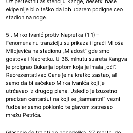
Uz perfektnu asistenciju Kange, desetki naše
ekipe nije bilo teško da lob udarem podigne ceo
stadion na noge.
5 . Mirko Ivanić protiv Napretka (1:1) –
Fenomenalnu tranziciju su prikazali igrači Miloša
Milojevića na stadionu „Mladost“ gde smo
gostovali Napretku. U 38. minutu susreta Kangva
je proigrao Bukarija loptom koja je imala „oči“.
Reprezentativac Gane je na kratko zastao, ali
samo da bi sačekao Mirka Ivanića koji je
utrčavao iz drugog plana. Usledio je izuzetno
precizan centaršut na koji se „šarmantni“ vezni
fudbaler samo poklonio te glavom zatresao
mrežu Petrića.
Glasanje će trajati do ponedeljka, 27. marta, do