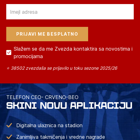
Email
Slažem se da me Zvezda kontaktira sa novostima i
promocijama
⭐ 38502 zvezdaša se prijavilo u toku sezone 2025/26
TELEFON CEO- CRVENO-BEO
SKINI NOVU APLIKACIJU
Digitalna ulaznica na stadion
Zanimljiva takmičenja i vredne nagrade