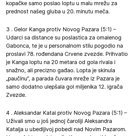
kopačke samo poslao loptu u malu mrežu za
prednost našeg gluba u 20. minutu meča.
3 . Gelor Kanga protiv Novog Pazara (5:1) –
Udarci sa distance su poslastica za omalenog
Gabonca, te je u personalnom stilu pogodio na
proslavi 78. rođendana Crvene zvezde. Prihvatio
je Kanga loptu na 20 metara od gola rivala i
snažno, ali precizno gađao. Lopta je skinula
„paučinu“, a parada čuvara mreže iz Pazara je
samo dodatno ulepšala gol miljenika 12. igrača
Zvezde.
4 . Aleksandar Katai protiv Novog Pazara (5:1) –
Uživali smo u još jednoj čaroliji Aleksandra
Kataija u ubedljivoj pobedi nad Novim Pazarom.