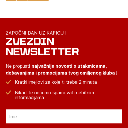
ZAPOČNI DAN UZ KAFICU I
ZVEZDIN
NEWSLETTER
Ne propusti
najvažnije novosti o utakmicama,
dešavanjima i promocijama tvog omiljenog kluba
!
Kratki imejlovi za koje ti treba 2 minuta
Nikad te nećemo spamovati nebitnim
informacijama
Email