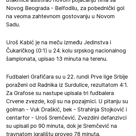
Novog Beograda - Belfodilu, za pobednički gol
na veoma zahtevnom gostovanju u Novom
Sadu.
Uroš Kabić je na meču između Jedinstva i
Čukaričkog (0:1) u 24. kolu srpskog nacionalnog
šampionata, upisao 13 minuta na terenu.
Fudbaleri Grafičara su u 22. rundi Prve lige Srbije
poraženi od Radnika iz Surdulice, rezultatom 4:1.
Za Grafose su nastupe upisala tri fudbalera
Crvene zvezde, koji su na pozajmici. U pitanju su
golman - Vuk Draškić, bek - Strahinja Stojković i
centarfor - Uroš Sremčević. Zvezdini defanzivci
su upisali po 90 minuta, dok je Sremčević na
travnatom igralištu proveo 78 minuta.