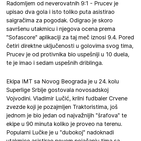
Radomljem od neverovatnih 9:1 - Prucev je
upisao dva gola i isto toliko puta asistirao
saigračima za pogodak. Odigrao je skoro
savršenu utakmicu i njegova ocena prema
"Sofascore" aplikaciji za taj meč iznosi 9.4. Pored
četiri direktne uključenosti u golovima svog tima,
Prucev je od protivnika bio uspešniji u 10 duela,
te je imao i sedam uspešnih driblinga.
Ekipa IMT sa Novog Beograda je u 24. kolu
Superlige Srbije gostovala novosadskoj
Vojvodini. Vladimir Lučić, krilni fudbaler Crvene
zvezde koji je pozajmljen Traktoristima, još
jednom je bio jedan od najvažnijih "šrafova" te
ekipe u 90 minuta koliko je proveo na terenu.
Popularni Lučke je u "dubokoj" nadoknadi
utakmice asistirao novom pojačanju tima sa