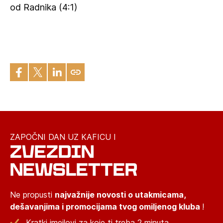
od Radnika (4:1)
ZAPOČNI DAN UZ KAFICU I
ZVEZDIN
NEWSLETTER
Ne propusti
najvažnije novosti o utakmicama,
dešavanjima i promocijama tvog omiljenog kluba
!
Kratki imejlovi za koje ti treba 2 minuta