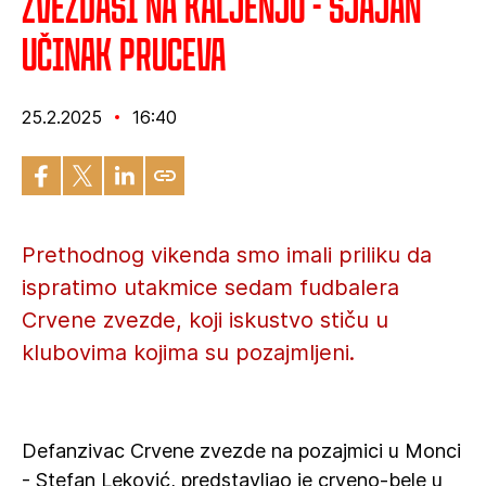
Zvezdaši na kaljenju - Sjajan
učinak Pruceva
25.2.2025
16:40
Prethodnog vikenda smo imali priliku da
ispratimo utakmice sedam fudbalera
Crvene zvezde, koji iskustvo stiču u
klubovima kojima su pozajmljeni.
Defanzivac Crvene zvezde na pozajmici u Monci
- Stefan Leković, predstavljao je crveno-bele u