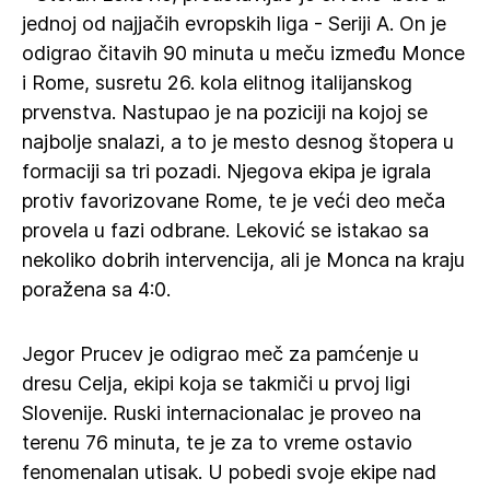
jednoj od najjačih evropskih liga - Seriji A. On je
odigrao čitavih 90 minuta u meču između Monce
i Rome, susretu 26. kola elitnog italijanskog
prvenstva. Nastupao je na poziciji na kojoj se
najbolje snalazi, a to je mesto desnog štopera u
formaciji sa tri pozadi. Njegova ekipa je igrala
protiv favorizovane Rome, te je veći deo meča
provela u fazi odbrane. Leković se istakao sa
nekoliko dobrih intervencija, ali je Monca na kraju
poražena sa 4:0.
Jegor Prucev je odigrao meč za pamćenje u
dresu Celja, ekipi koja se takmiči u prvoj ligi
Slovenije. Ruski internacionalac je proveo na
terenu 76 minuta, te je za to vreme ostavio
fenomenalan utisak. U pobedi svoje ekipe nad