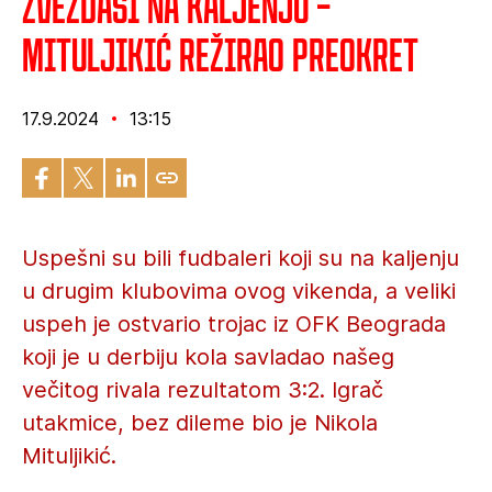
Zvezdaši na kaljenju –
Mituljikić režirao preokret
17.9.2024
13:15
Uspešni su bili fudbaleri koji su na kaljenju
u drugim klubovima ovog vikenda, a veliki
uspeh je ostvario trojac iz OFK Beograda
koji je u derbiju kola savladao našeg
večitog rivala rezultatom 3:2. Igrač
utakmice, bez dileme bio je Nikola
Mituljikić.