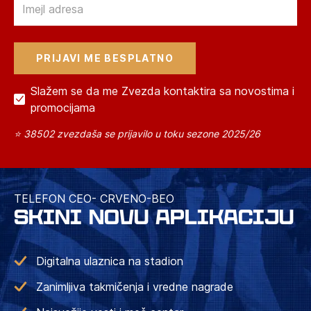
Slažem se da me Zvezda kontaktira sa novostima i
promocijama
⭐ 38502 zvezdaša se prijavilo u toku sezone 2025/26
TELEFON CEO- CRVENO-BEO
SKINI NOVU APLIKACIJU
Digitalna ulaznica na stadion
Zanimljiva takmičenja i vredne nagrade