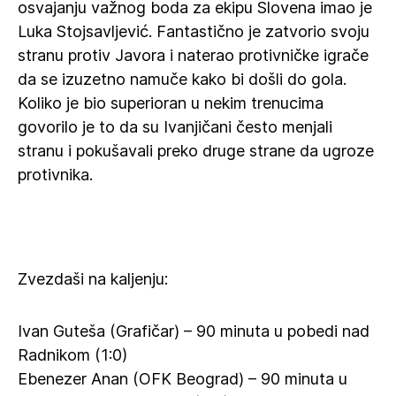
osvajanju važnog boda za ekipu Slovena imao je
Luka Stojsavljević. Fantastično je zatvorio svoju
stranu protiv Javora i naterao protivničke igrače
da se izuzetno namuče kako bi došli do gola.
Koliko je bio superioran u nekim trenucima
govorilo je to da su Ivanjičani često menjali
stranu i pokušavali preko druge strane da ugroze
protivnika.
Zvezdaši na kaljenju:
Ivan Guteša (Grafičar) – 90 minuta u pobedi nad
Radnikom (1:0)
Ebenezer Anan (OFK Beograd) – 90 minuta u