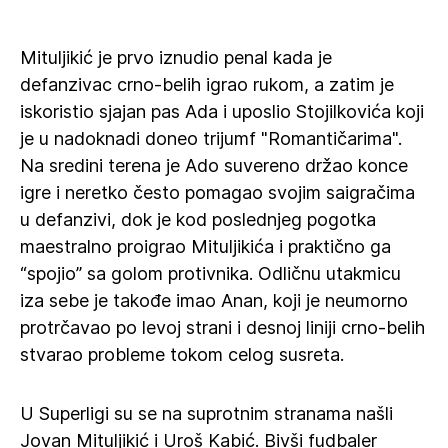
Mituljikić je prvo iznudio penal kada je
defanzivac crno-belih igrao rukom, a zatim je
iskoristio sjajan pas Ada i uposlio Stojilkovića koji
je u nadoknadi doneo trijumf "Romantičarima".
Na sredini terena je Ado suvereno držao konce
igre i neretko često pomagao svojim saigračima
u defanzivi, dok je kod poslednjeg pogotka
maestralno proigrao Mituljikića i praktično ga
“spojio” sa golom protivnika. Odličnu utakmicu
iza sebe je takođe imao Anan, koji je neumorno
protrčavao po levoj strani i desnoj liniji crno-belih
stvarao probleme tokom celog susreta.
U Superligi su se na suprotnim stranama našli
Jovan Mituljikić i Uroš Kabić. Bivši fudbaler