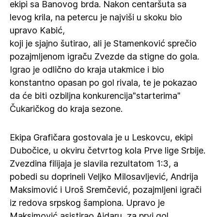
ekipi sa Banovog brda. Nakon centaršuta sa
levog krila, na petercu je najviši u skoku bio
upravo Kabić,
koji je sjajno šutirao, ali je Stamenković sprečio
pozajmljenom igraču Zvezde da stigne do gola.
Igrao je odlično do kraja utakmice i bio
konstantno opasan po gol rivala, te je pokazao
da će biti ozbiljna konkurencija"starterima"
Čukaričkog do kraja sezone.
Ekipa Grafičara gostovala je u Leskovcu, ekipi
Dubočice, u okviru četvrtog kola Prve lige Srbije.
Zvezdina filijaja je slavila rezultatom 1:3, a
pobedi su doprineli Veljko Milosavljević, Andrija
Maksimović i Uroš Sremčević, pozajmljeni igrači
iz redova srpskog šampiona. Upravo je
Maksimović asistirao Ajdaru, za prvi gol