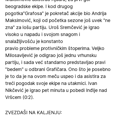
beogradske ekipe. I kod drugog
pogotka"Grafosa" je pokretač akcije bio Andrija
Maksimović, koji od početka sezone još uvek "ne
zna" za lošu partiju. Uroš Sremčević je igrao
visoko u napadu i svojom snagom i
snalažljivošću je konstanto
pravio probleme protivničkim štoperima. Veljko
Milosavljević je odigrao još jednu vrhunsku
partiju, i sada već standarno predstavljao pravi
"bedem" u odbrani Grafičara. Ono što je posebno
je to da je na ovom meču uspeo i da asistira za
treći pogodak svoje ekipe na utakmici. Ivan
Nikčević je igrao pet minuta u pobedi Inđije nad
Vršcem (0:2).
ZVEZDAŠI NA KALJENJU: