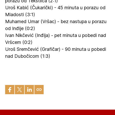
porazu od Tekstilca (2:1)
Uroš Kabić (Čukarički) - 45 minuta u porazu od
Mladosti (3:1)
Muhamed Umar (Vršac) - bez nastupa u porazu
od Inđije (0:2)
Ivan Nikčević (Inđija) - pet minuta u pobedi nad
Vršcem (0:2)
Uroš Sremčević (Grafičar) - 90 minuta u pobedi
nad Dubočicom (1:3)