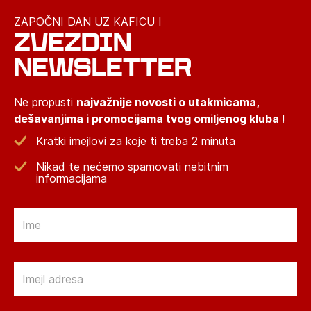
ZAPOČNI DAN UZ KAFICU I
ZVEZDIN
NEWSLETTER
Ne propusti
najvažnije novosti o utakmicama,
dešavanjima i promocijama tvog omiljenog kluba
!
Kratki imejlovi za koje ti treba 2 minuta
Nikad te nećemo spamovati nebitnim
informacijama
Email
Email