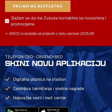
Slažem se da me Zvezda kontaktira sa novostima i
promocijama
⭐ 38502 zvezdaša se prijavilo u toku sezone 2025/26
TELEFON CEO- CRVENO-BEO
SKINI NOVU APLIKACIJU
Digitalna ulaznica na stadion
Zanimljiva takmičenja i vredne nagrade
Najsvežije vesti i meč centar