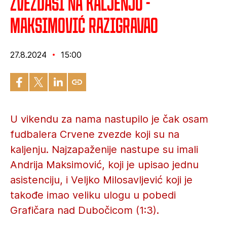
Zvezdaši na kaljenju -
Maksimović razigravao
27.8.2024
15:00
U vikendu za nama nastupilo je čak osam
fudbalera Crvene zvezde koji su na
kaljenju. Najzapaženije nastupe su imali
Andrija Maksimović, koji je upisao jednu
asistenciju, i Veljko Milosavljević koji je
takođe imao veliku ulogu u pobedi
Grafičara nad Dubočicom (1:3).