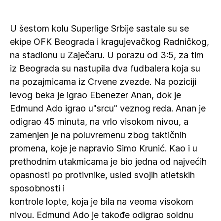
U šestom kolu Superlige Srbije sastale su se
ekipe OFK Beograda i kragujevačkog Radničkog,
na stadionu u Zaječaru. U porazu od 3:5, za tim
iz Beograda su nastupila dva fudbalera koja su
na pozajmicama iz Crvene zvezde. Na poziciji
levog beka je igrao Ebenezer Anan, dok je
Edmund Ado igrao u"srcu" veznog reda. Anan je
odigrao 45 minuta, na vrlo visokom nivou, a
zamenjen je na poluvremenu zbog taktičnih
promena, koje je napravio Simo Krunić. Kao i u
prethodnim utakmicama je bio jedna od najvećih
opasnosti po protivnike, usled svojih atletskih
sposobnosti i
kontrole lopte, koja je bila na veoma visokom
nivou. Edmund Ado je takođe odigrao soldnu