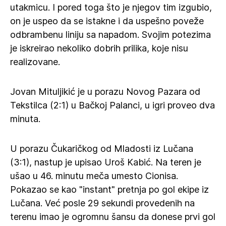
utakmicu. I pored toga što je njegov tim izgubio,
on je uspeo da se istakne i da uspešno poveže
odbrambenu liniju sa napadom. Svojim potezima
je iskreirao nekoliko dobrih prilika, koje nisu
realizovane.
Jovan Mituljikić je u porazu Novog Pazara od
Tekstilca (2:1) u Bačkoj Palanci, u igri proveo dva
minuta.
U porazu Čukaričkog od Mladosti iz Lučana
(3:1), nastup je upisao Uroš Kabić. Na teren je
ušao u 46. minutu meča umesto Cionisa.
Pokazao se kao "instant" pretnja po gol ekipe iz
Lučana. Već posle 29 sekundi provedenih na
terenu imao je ogromnu šansu da donese prvi gol