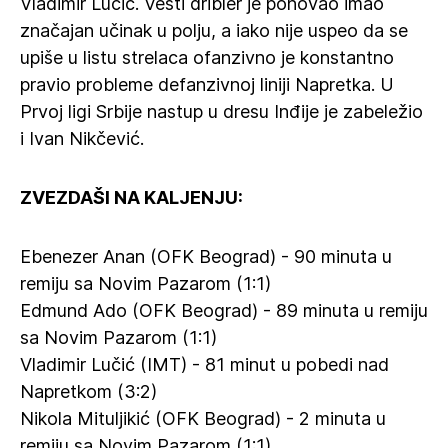
Vladimir Lučić. Vešti dribler je ponovao imao
značajan učinak u polju, a iako nije uspeo da se
upiše u listu strelaca ofanzivno je konstantno
pravio probleme defanzivnoj liniji Napretka. U
Prvoj ligi Srbije nastup u dresu Inđije je zabeležio
i Ivan Nikčević.
ZVEZDAŠI NA KALJENJU:
Ebenezer Anan (OFK Beograd) - 90 minuta u
remiju sa Novim Pazarom (1:1)
Edmund Ado (OFK Beograd) - 89 minuta u remiju
sa Novim Pazarom (1:1)
Vladimir Lučić (IMT) - 81 minut u pobedi nad
Napretkom (3:2)
Nikola Mituljikić (OFK Beograd) - 2 minuta u
remiju sa Novim Pazarom (1:1)