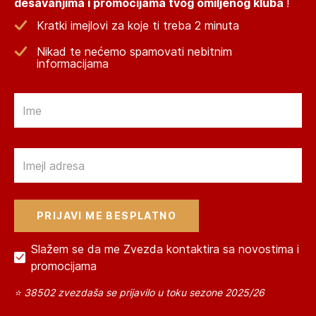
dešavanjima i promocijama tvog omiljenog kluba
!
Kratki imejlovi za koje ti treba 2 minuta
Nikad te nećemo spamovati nebitnim
informacijama
Email
Email
Slažem se da me Zvezda kontaktira sa novostima i
promocijama
⭐ 38502 zvezdaša se prijavilo u toku sezone 2025/26