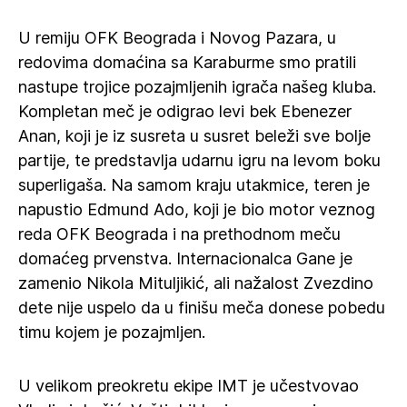
U remiju OFK Beograda i Novog Pazara, u
redovima domaćina sa Karaburme smo pratili
nastupe trojice pozajmljenih igrača našeg kluba.
Kompletan meč je odigrao levi bek Ebenezer
Anan, koji je iz susreta u susret beleži sve bolje
partije, te predstavlja udarnu igru na levom boku
superligaša. Na samom kraju utakmice, teren je
napustio Edmund Ado, koji je bio motor veznog
reda OFK Beograda i na prethodnom meču
domaćeg prvenstva. Internacionalca Gane je
zamenio Nikola Mituljikić, ali nažalost Zvezdino
dete nije uspelo da u finišu meča donese pobedu
timu kojem je pozajmljen.
U velikom preokretu ekipe IMT je učestvovao