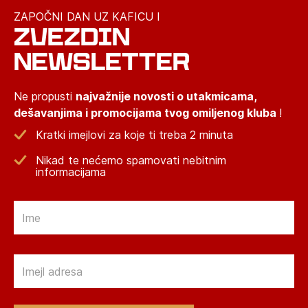
ZAPOČNI DAN UZ KAFICU I
ZVEZDIN
NEWSLETTER
Ne propusti
najvažnije novosti o utakmicama,
dešavanjima i promocijama tvog omiljenog kluba
!
Kratki imejlovi za koje ti treba 2 minuta
Nikad te nećemo spamovati nebitnim
informacijama
Email
Email