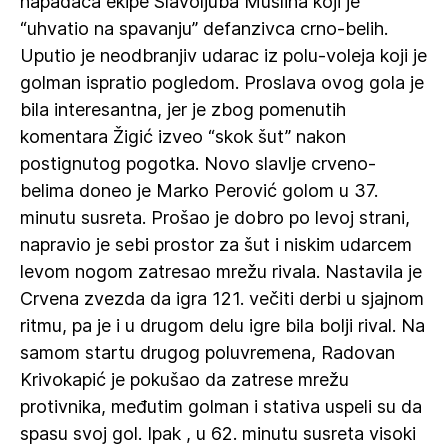
napadača ekipe Slavoljuba Muslina koji je
“uhvatio na spavanju” defanzivca crno-belih.
Uputio je neodbranjiv udarac iz polu-voleja koji je
golman ispratio pogledom. Proslava ovog gola je
bila interesantna, jer je zbog pomenutih
komentara Žigić izveo “skok šut” nakon
postignutog pogotka. Novo slavlje crveno-
belima doneo je Marko Perović golom u 37.
minutu susreta. Prošao je dobro po levoj strani,
napravio je sebi prostor za šut i niskim udarcem
levom nogom zatresao mrežu rivala. Nastavila je
Crvena zvezda da igra 121. večiti derbi u sjajnom
ritmu, pa je i u drugom delu igre bila bolji rival. Na
samom startu drugog poluvremena, Radovan
Krivokapić je pokušao da zatrese mrežu
protivnika, međutim golman i stativa uspeli su da
spasu svoj gol. Ipak , u 62. minutu susreta visoki