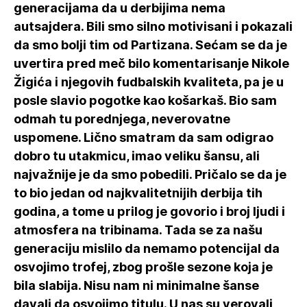
generacijama da u derbijima nema
autsajdera. Bili smo silno motivisani i pokazali
da smo bolji tim od Partizana. Sećam se da je
uvertira pred meč bilo komentarisanje Nikole
Žigića i njegovih fudbalskih kvaliteta, pa je u
posle slavio pogotke kao košarkaš. Bio sam
odmah tu porednjega, neverovatne
uspomene. Lično smatram da sam odigrao
dobro tu utakmicu, imao veliku šansu, ali
najvažnije je da smo pobedili. Pričalo se da je
to bio jedan od najkvalitetnijih derbija tih
godina, a tome u prilog je govorio i broj ljudi i
atmosfera na tribinama. Tada se za našu
generaciju mislilo da nemamo potencijal da
osvojimo trofej, zbog prošle sezone koja je
bila slabija. Nisu nam ni minimalne šanse
davali da osvojimo titulu. U nas su verovali