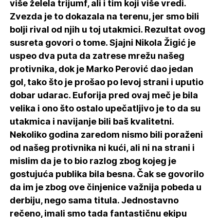
više želela trijumf, ali i tim koji više vredi.
Zvezda je to dokazala na terenu, jer smo bili
bolji rival od njih u toj utakmici. Rezultat ovog
susreta govori o tome. Sjajni Nikola Žigić je
uspeo dva puta da zatrese mrežu našeg
protivnika, dok je Marko Perović dao jedan
gol, tako što je prošao po levoj strani i uputio
dobar udarac. Euforija pred ovaj meč je bila
velika i ono što ostalo upečatljivo je to da su
utakmica i navijanje bili baš kvalitetni.
Nekoliko godina zaredom nismo bili poraženi
od našeg protivnika ni kući, ali ni na strani i
mislim da je to bio razlog zbog kojeg je
gostujuća publika bila besna. Čak se govorilo
da im je zbog ove činjenice važnija pobeda u
derbiju, nego sama titula. Jednostavno
rečeno, imali smo tada fantastičnu ekipu