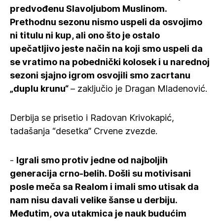
predvođenu Slavoljubom Muslinom.
Prethodnu sezonu nismo uspeli da osvojimo
ni titulu ni kup, ali ono što je ostalo
upečatljivo jeste način na koji smo uspeli da
se vratimo na pobednički kolosek i u narednoj
sezoni sjajno igrom osvojili smo zacrtanu
„duplu krunu“
– zaključio je Dragan Mladenović.
Derbija se prisetio i Radovan Krivokapić,
tadašanja “desetka” Crvene zvezde.
-
Igrali smo protiv jedne od najboljih
generacija crno-belih. Došli su motivisani
posle meča sa Realom i imali smo utisak da
nam nisu davali velike šanse u derbiju.
Međutim, ova utakmica je nauk budućim