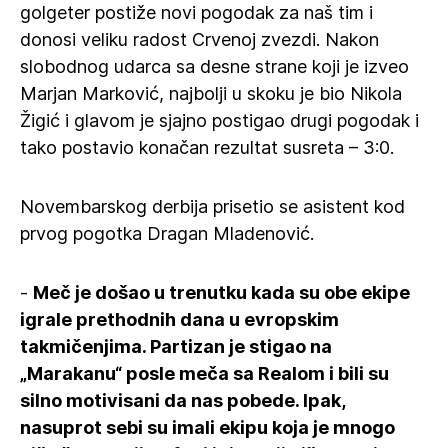
golgeter postiže novi pogodak za naš tim i
donosi veliku radost Crvenoj zvezdi. Nakon
slobodnog udarca sa desne strane koji je izveo
Marjan Marković, najbolji u skoku je bio Nikola
Žigić i glavom je sjajno postigao drugi pogodak i
tako postavio konačan rezultat susreta – 3:0.
Novembarskog derbija prisetio se asistent kod
prvog pogotka Dragan Mladenović.
-
Meč je došao u trenutku kada su obe ekipe
igrale prethodnih dana u evropskim
takmičenjima. Partizan je stigao na
„Marakanu“ posle meča sa Realom i bili su
silno motivisani da nas pobede. Ipak,
nasuprot sebi su imali ekipu koja je mnogo