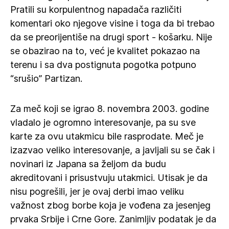
Pratili su korpulentnog napadača različiti
komentari oko njegove visine i toga da bi trebao
da se preorijentiše na drugi sport - košarku. Nije
se obazirao na to, već je kvalitet pokazao na
terenu i sa dva postignuta pogotka potpuno
“srušio” Partizan.
Za meč koji se igrao 8. novembra 2003. godine
vladalo je ogromno interesovanje, pa su sve
karte za ovu utakmicu bile rasprodate. Meč je
izazvao veliko interesovanje, a javljali su se čak i
novinari iz Japana sa željom da budu
akreditovani i prisustvuju utakmici. Utisak je da
nisu pogrešili, jer je ovaj derbi imao veliku
važnost zbog borbe koja je vođena za jesenjeg
prvaka Srbije i Crne Gore. Zanimljiv podatak je da