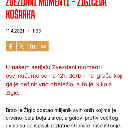
Zvezdani momenti – Žigićeva
košarka
11.4.2021
1:33
U našem serijalu Zvezdani momenti
osvrnućemo se na 121. derbi i na igrača koji
ga je definitivno obeležio, a to je Nikola
Žigić.
Brzo je Žigić postao miljenik svih onih kojima je
crveno-bela boja u srcu, a golovi protiv večitog
rivala su ga ispisali u zlatne stranice naše istorije.