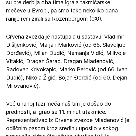
su pre derbija oba tima igrala takmičarske
mečeve u Evropi, pa smo tako nekoliko dana
ranije remizirali sa Rozenborgom (0:0).
Crvena zvezda je nastupala u sastavu: Vladimir
Dišljenković, Marjan Marković (od 65. Slavoljub
Đorđević), Milan Dudić, Nemanja Vidić, Milivoje
Vitakić, Dragan Šarac, Dragan Mladenović,
Radovan Krivokapić, Marko Perović (od 66. Ivan
Dudić), Nikola Žigić, Bojan Đorđić (od 60. Dejan
Milovanović).
Već u ranoj fazi meča naš tim je došao do
prednosti, a igrao se 11. minut utakmice.
Reprezentativac iz Crvene zvezde Mladenović je
odličnim pasom kroz sredinu uposlio visokog