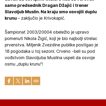
samo predsednik Dragan Džajić i trener
Slavoljub Muslin. Na kraju smo osvojili duplu
krunu
– zaključio je Krivokapić.
Šampionat 2003/20004 obeležio je upravo
pomenuti Nikola Žigić, koji je bio najbolji strelac
prvenstva. Miljenik Zvezdine publike postigao je
18 pogodaka u toj sezoni. Crveno -beli su pod
vođstvom Slavoljuba Muslina uspeli da osvoje
osmu „duplu krunu“!