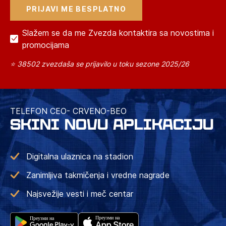
Slažem se da me Zvezda kontaktira sa novostima i
promocijama
⭐ 38502 zvezdaša se prijavilo u toku sezone 2025/26
TELEFON CEO- CRVENO-BEO
SKINI NOVU APLIKACIJU
Digitalna ulaznica na stadion
Zanimljiva takmičenja i vredne nagrade
Najsvežije vesti i meč centar