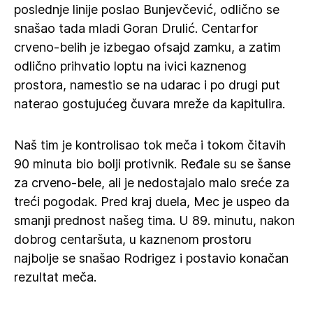
poslednje linije poslao Bunjevčević, odlično se
snašao tada mladi Goran Drulić. Centarfor
crveno-belih je izbegao ofsajd zamku, a zatim
odlično prihvatio loptu na ivici kaznenog
prostora, namestio se na udarac i po drugi put
naterao gostujućeg čuvara mreže da kapitulira.
Naš tim je kontrolisao tok meča i tokom čitavih
90 minuta bio bolji protivnik. Ređale su se šanse
za crveno-bele, ali je nedostajalo malo sreće za
treći pogodak. Pred kraj duela, Mec je uspeo da
smanji prednost našeg tima. U 89. minutu, nakon
dobrog centaršuta, u kaznenom prostoru
najbolje se snašao Rodrigez i postavio konačan
rezultat meča.