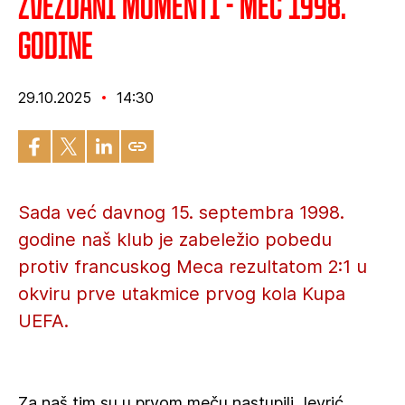
Zvezdani momenti - Mec 1998.
godine
29.10.2025
14:30
Sada već davnog 15. septembra 1998.
godine naš klub je zabeležio pobedu
protiv francuskog Meca rezultatom 2:1 u
okviru prve utakmice prvog kola Kupa
UEFA.
Za naš tim su u prvom meču nastupili Jevrić,