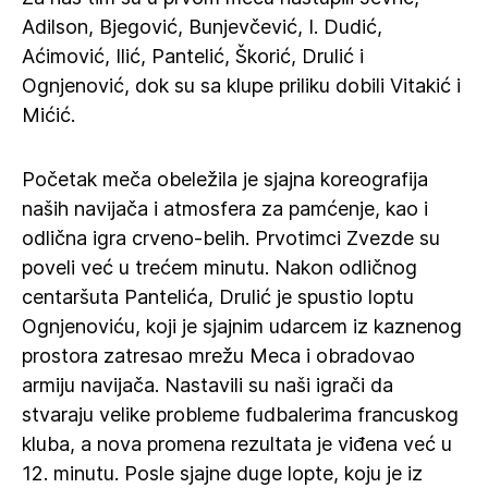
Adilson, Bjegović, Bunjevčević, I. Dudić,
Aćimović, Ilić, Pantelić, Škorić, Drulić i
Ognjenović, dok su sa klupe priliku dobili Vitakić i
Mićić.
Početak meča obeležila je sjajna koreografija
naših navijača i atmosfera za pamćenje, kao i
odlična igra crveno-belih. Prvotimci Zvezde su
poveli već u trećem minutu. Nakon odličnog
centaršuta Pantelića, Drulić je spustio loptu
Ognjenoviću, koji je sjajnim udarcem iz kaznenog
prostora zatresao mrežu Meca i obradovao
armiju navijača. Nastavili su naši igrači da
stvaraju velike probleme fudbalerima francuskog
kluba, a nova promena rezultata je viđena već u
12. minutu. Posle sjajne duge lopte, koju je iz