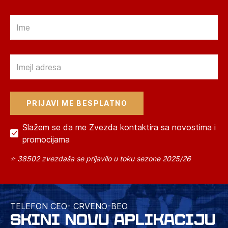
Email
Email
Slažem se da me Zvezda kontaktira sa novostima i
promocijama
⭐ 38502 zvezdaša se prijavilo u toku sezone 2025/26
TELEFON CEO- CRVENO-BEO
SKINI NOVU APLIKACIJU