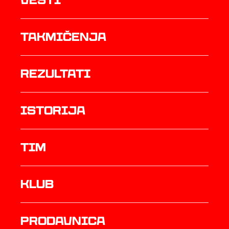
Vesti
Takmičenja
rezultati
istorija
TIM
Klub
prodavnica