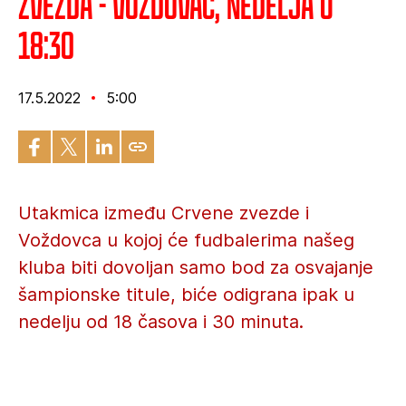
Zvezda - Voždovac, nedelja u
18:30
17.5.2022
5:00
Utakmica između Crvene zvezde i
Voždovca u kojoj će fudbalerima našeg
kluba biti dovoljan samo bod za osvajanje
šampionske titule, biće odigrana ipak u
nedelju od 18 časova i 30 minuta.