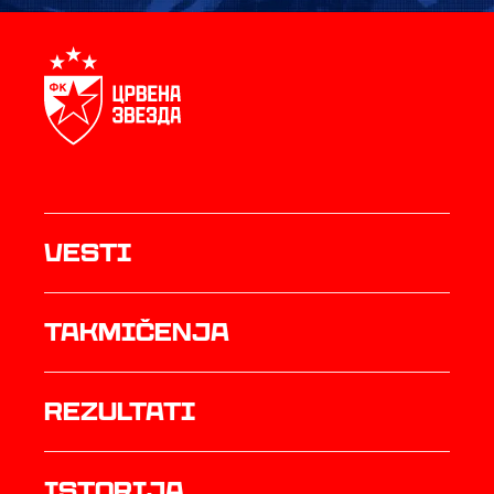
Vesti
Takmičenja
rezultati
istorija