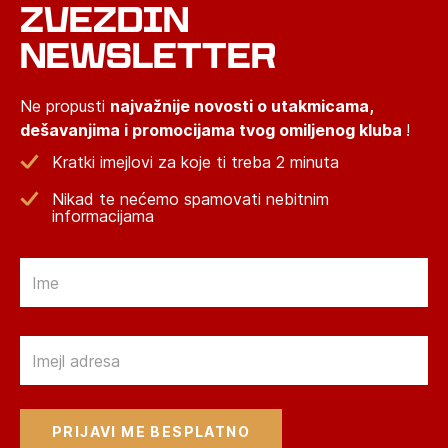
ZVEZDIN
NEWSLETTER
Ne propusti
najvažnije novosti o utakmicama,
dešavanjima i promocijama tvog omiljenog kluba
!
Kratki imejlovi za koje ti treba 2 minuta
Nikad te nećemo spamovati nebitnim
informacijama
Email
Email