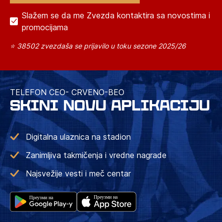
Slažem se da me Zvezda kontaktira sa novostima i
promocijama
⭐ 38502 zvezdaša se prijavilo u toku sezone 2025/26
TELEFON CEO- CRVENO-BEO
SKINI NOVU APLIKACIJU
Digitalna ulaznica na stadion
Zanimljiva takmičenja i vredne nagrade
Najsvežije vesti i meč centar