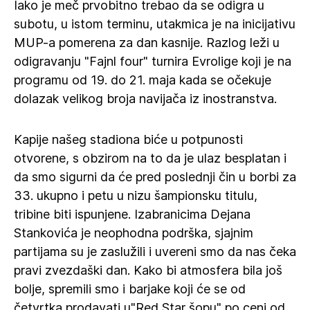
Iako je meč prvobitno trebao da se odigra u
subotu, u istom terminu, utakmica je na inicijativu
MUP-a pomerena za dan kasnije. Razlog leži u
odigravanju "Fajnl four" turnira Evrolige koji je na
programu od 19. do 21. maja kada se očekuje
dolazak velikog broja navijača iz inostranstva.
Kapije našeg stadiona biće u potpunosti
otvorene, s obzirom na to da je ulaz besplatan i
da smo sigurni da će pred poslednji čin u borbi za
33. ukupno i petu u nizu šampionsku titulu,
tribine biti ispunjene. Izabranicima Dejana
Stankovića je neophodna podrška, sjajnim
partijama su je zaslužili i uvereni smo da nas čeka
pravi zvezdaški dan. Kako bi atmosfera bila još
bolje, spremili smo i barjake koji će se od
četvrtka prodavati u"Red Star šopu" po ceni od