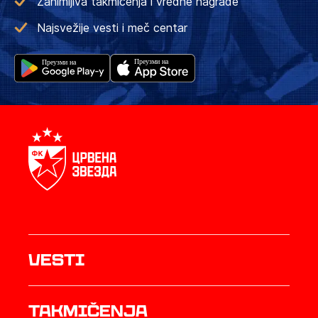
Zanimljiva takmičenja i vredne nagrade
Najsvežije vesti i meč centar
Vesti
Takmičenja