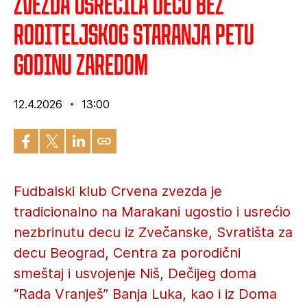
Zvezda usrećila decu bez
roditeljskog staranja petu
godinu zaredom
12.4.2026
13:00
Fudbalski klub Crvena zvezda je
tradicionalno na Marakani ugostio i usrećio
nezbrinutu decu iz Zvečanske, Svratišta za
decu Beograd, Centra za porodični
smeštaj i usvojenje Niš, Dečijeg doma
“Rada Vranješ” Banja Luka, kao i iz Doma