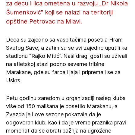
za decu i lica ometena u razvoju „Dr Nikola
Šumenković” koji se nalazi na teritoriji
opštine Petrovac na Mlavi.
Deca su zajedno sa vaspitačima posetila Hram
Svetog Save, a zatim su se svi zajedno uputili ka
stadionu “Rajko Mitić”. Naši dragi gosti su uživali
na atletskoj stazi podno severne tribine
Marakane, gde su farbali jaja i pripremali se za
Uskrs.
Petu godinu zaredom u organizaciji našeg kluba
više od 150 mališana je posetilo Marakanu, a
Zvezda je i ove sezone pokazala da je
odgovoran klub, kao i da je vreme praznika pravi
momenat da se obrati pažnja na ugrožene