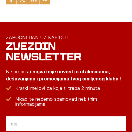
ZAPOČNI DAN UZ KAFICU I
ZVEZDIN
NEWSLETTER
Ne propusti
najvažnije novosti o utakmicama,
dešavanjima i promocijama tvog omiljenog kluba
!
Kratki imejlovi za koje ti treba 2 minuta
Nikad te nećemo spamovati nebitnim
informacijama
Email