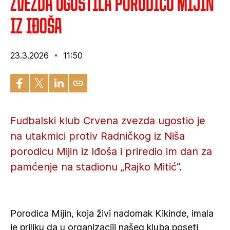
Zvezda ugostila porodicu Mijin
iz Iđoša
23.3.2026
11:50
Fudbalski klub Crvena zvezda ugostio je
na utakmici protiv Radničkog iz Niša
porodicu Mijin iz Iđoša i priredio im dan za
pamćenje na stadionu „Rajko Mitić“.
Porodica Mijin, koja živi nadomak Kikinde, imala
je priliku da u organizaciji našeg kluba poseti