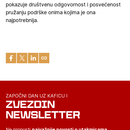
pokazuje društvenu odgovornost i posvećenost
pružanju podrške onima kojima je ona
najpotrebnija.
ZAPOČNI DAN UZ KAFICU I
ZVEZDIN
NEWSLETTER
Ne propusti
najvažnije novosti o utakmicama,