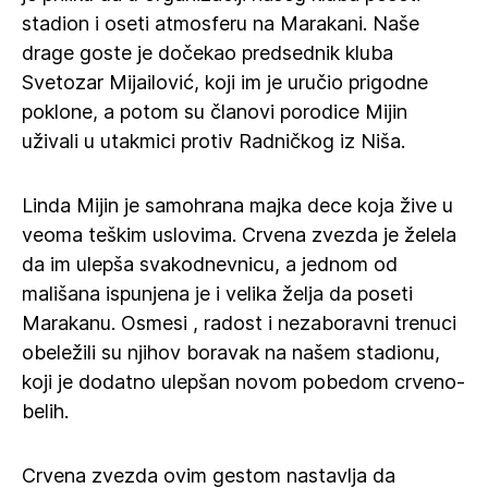
stadion i oseti atmosferu na Marakani. Naše
drage goste je dočekao predsednik kluba
Svetozar Mijailović, koji im je uručio prigodne
poklone, a potom su članovi porodice Mijin
uživali u utakmici protiv Radničkog iz Niša.
Linda Mijin je samohrana majka dece koja žive u
veoma teškim uslovima. Crvena zvezda je želela
da im ulepša svakodnevnicu, a jednom od
mališana ispunjena je i velika želja da poseti
Marakanu. Osmesi , radost i nezaboravni trenuci
obeležili su njihov boravak na našem stadionu,
koji je dodatno ulepšan novom pobedom crveno-
belih.
Crvena zvezda ovim gestom nastavlja da