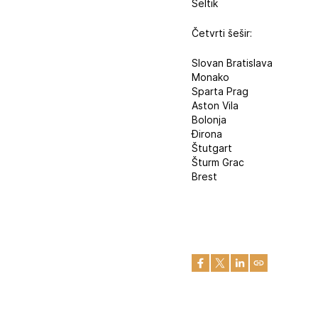
Seltik
Četvrti šešir:
Slovan Bratislava
Monako
Sparta Prag
Aston Vila
Bolonja
Đirona
Štutgart
Šturm Grac
Brest