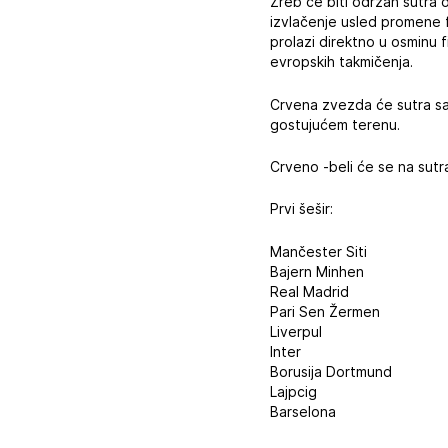
Žreb će biti održan sutra 
izvlačenje usled promene 
prolazi direktno u osminu 
evropskih takmičenja.
Crvena zvezda će sutra saz
gostujućem terenu.
Crveno -beli će se na sutra
Prvi šešir:
Mančester Siti
Bajern Minhen
Real Madrid
Pari Sen Žermen
Liverpul
Inter
Borusija Dortmund
Lajpcig
Barselona