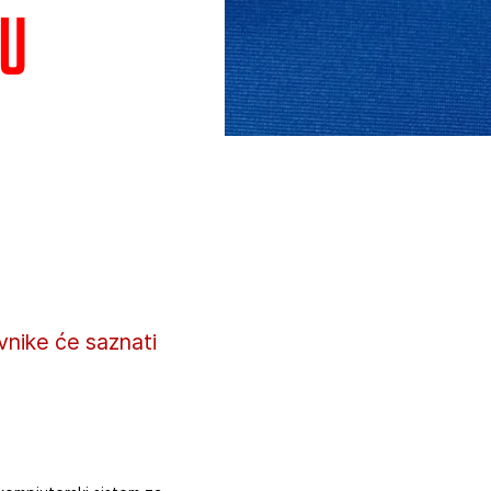
 u
vnike će saznati