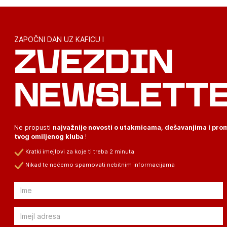
ZAPOČNI DAN UZ KAFICU I
ZVEZDIN
NEWSLETT
Ne propusti
najvažnije novosti o utakmicama, dešavanjima i pr
tvog omiljenog kluba
!
Kratki imejlovi za koje ti treba 2 minuta
Nikad te nećemo spamovati nebitnim informacijama
Email
Email