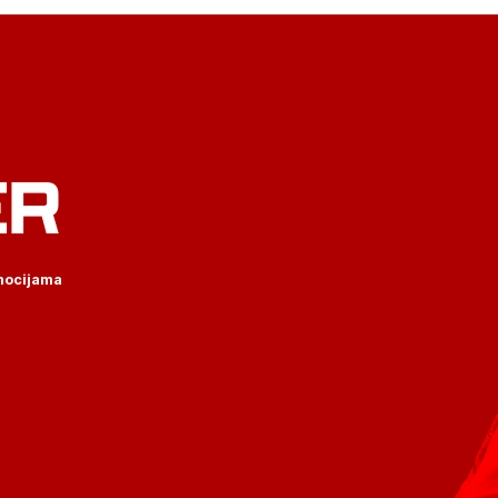
ER
omocijama