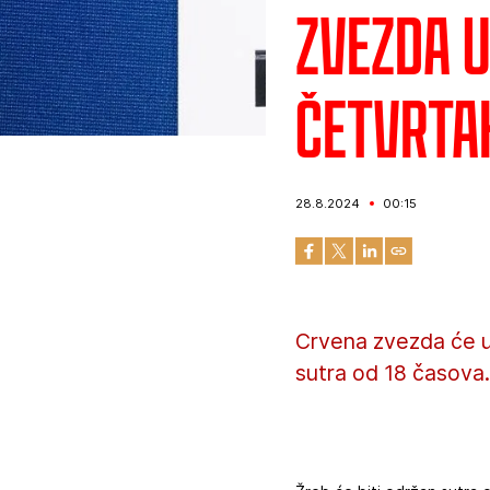
Zvezda u
četvrta
28.8.2024
00:15
Crvena zvezda će u
sutra od 18 časova