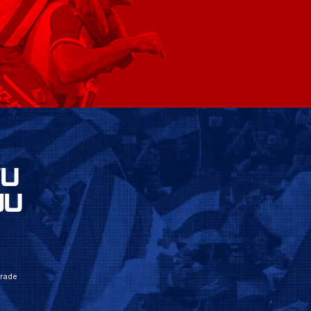
VU
JU
grade