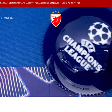
EJ
ČLANARINA
FONDACIJA
PARTNERI
KARIJERA
KAMPOVI
KLINIKA ZA TRENERE
ISTORIJA