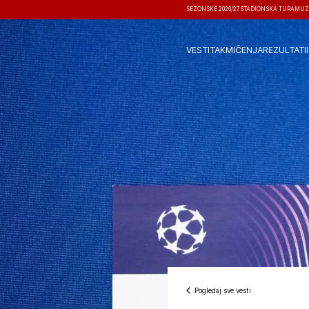
SEZONSKE 2026/27
STADIONSKA TURA
MUZ
VESTI
TAKMIČENJA
REZULTATI
Pogledaj sve vesti