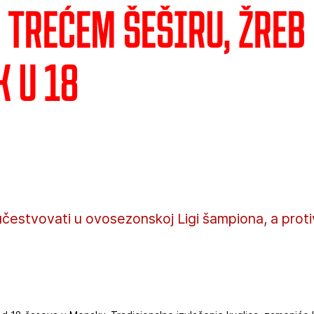
 trećem šeširu, žreb
k u 18
čestvovati u ovosezonskoj Ligi šampiona, a proti
.