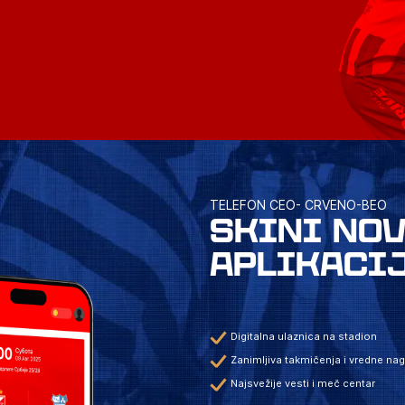
TELEFON CEO- CRVENO-BEO
SKINI NO
APLIKACI
Digitalna ulaznica na stadion
Zanimljiva takmičenja i vredne na
Najsvežije vesti i meč centar