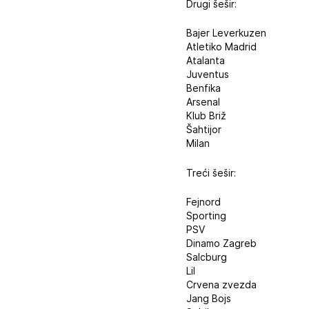
Drugi šešir:
Bajer Leverkuzen
Atletiko Madrid
Atalanta
Juventus
Benfika
Arsenal
Klub Briž
Šahtijor
Milan
Treći šešir:
Fejnord
Sporting
PSV
Dinamo Zagreb
Salcburg
Lil
Crvena zvezda
Jang Bojs