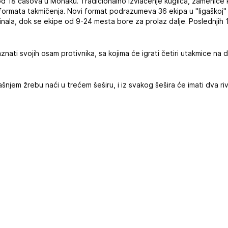
od 18 časova u Monaku. Tradicionalno izvlačenje kuglica, zameniće 
formata takmičenja. Novi format podrazumeva 36 ekipa u "ligaškoj" 
finala, dok se ekipe od 9-24 mesta bore za prolaz dalje. Poslednjih 
nati svojih osam protivnika, sa kojima će igrati četiri utakmice na
šnjem žrebu naći u trećem šeširu, i iz svakog šešira će imati dva riv