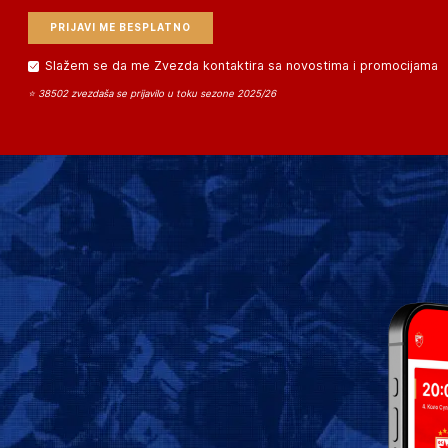
Slažem se da me Zvezda kontaktira sa novostima i promocijama
⭐ 38502 zvezdaša se prijavilo u toku sezone 2025/26