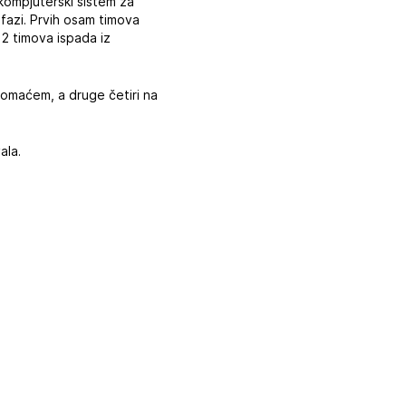
kompjuterski sistem za
fazi. Prvih osam timova
12 timova ispada iz
 domaćem, a druge četiri na
ala.