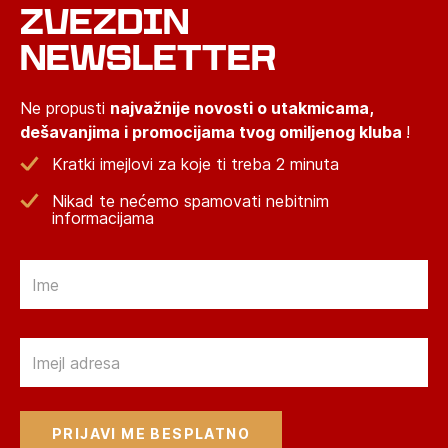
ZVEZDIN
NEWSLETTER
Ne propusti
najvažnije novosti o utakmicama,
dešavanjima i promocijama tvog omiljenog kluba
!
Kratki imejlovi za koje ti treba 2 minuta
Nikad te nećemo spamovati nebitnim
informacijama
Email
Email