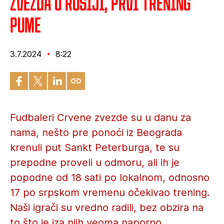
Zvezda u Rusiji, prvi trening
Pume
3.7.2024
8:22
Fudbaleri Crvene zvezde su u danu za
nama, nešto pre ponoći iz Beograda
krenuli put Sankt Peterburga, te su
prepodne proveli u odmoru, ali ih je
popodne od 18 sati po lokalnom, odnosno
17 po srpskom vremenu očekivao trening.
Naši igrači su vredno radili, bez obzira na
to što je iza njih veoma naporno