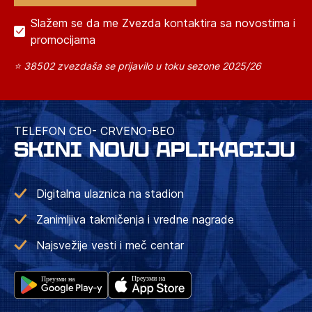
Slažem se da me Zvezda kontaktira sa novostima i
promocijama
⭐ 38502 zvezdaša se prijavilo u toku sezone 2025/26
TELEFON CEO- CRVENO-BEO
SKINI NOVU APLIKACIJU
Digitalna ulaznica na stadion
Zanimljiva takmičenja i vredne nagrade
Najsvežije vesti i meč centar