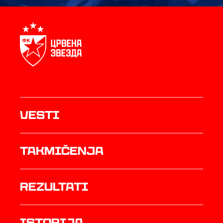
Vesti
Takmičenja
rezultati
istorija