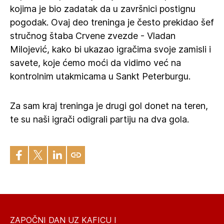
kojima je bio zadatak da u završnici postignu
pogodak. Ovaj deo treninga je često prekidao šef
stručnog štaba Crvene zvezde - Vladan
Milojević, kako bi ukazao igračima svoje zamisli i
savete, koje ćemo moći da vidimo već na
kontrolnim utakmicama u Sankt Peterburgu.
Za sam kraj treninga je drugi gol donet na teren,
te su naši igrači odigrali partiju na dva gola.
ZAPOČNI DAN UZ KAFICU I