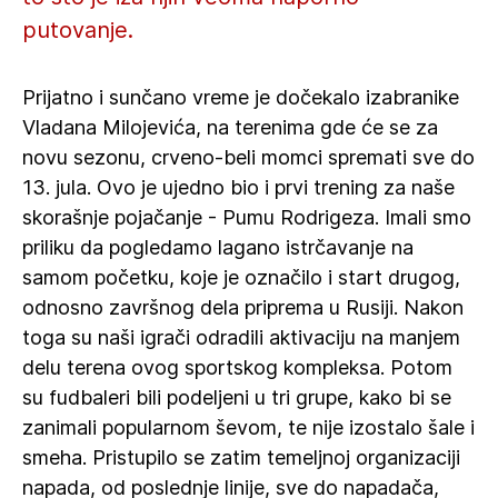
putovanje.
Prijatno i sunčano vreme je dočekalo izabranike
Vladana Milojevića, na terenima gde će se za
novu sezonu, crveno-beli momci spremati sve do
13. jula. Ovo je ujedno bio i prvi trening za naše
skorašnje pojačanje - Pumu Rodrigeza. Imali smo
priliku da pogledamo lagano istrčavanje na
samom početku, koje je označilo i start drugog,
odnosno završnog dela priprema u Rusiji. Nakon
toga su naši igrači odradili aktivaciju na manjem
delu terena ovog sportskog kompleksa. Potom
su fudbaleri bili podeljeni u tri grupe, kako bi se
zanimali popularnom ševom, te nije izostalo šale i
smeha. Pristupilo se zatim temeljnoj organizaciji
napada, od poslednje linije, sve do napadača,