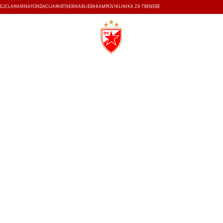
EJ
ČLANARINA
FONDACIJA
PARTNERI
KARIJERA
KAMPOVI
KLINIKA ZA TRENERE
ISTORIJA