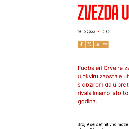
Zvezda u
16.10.2022
12:59
Fudbaleri Crvene z
u okviru zaostale u
s obzirom da u pre
rivala imamo isto t
godina.
Broj 9 se definitivno može