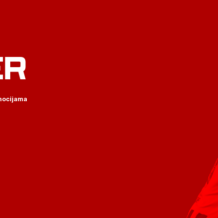
ER
omocijama