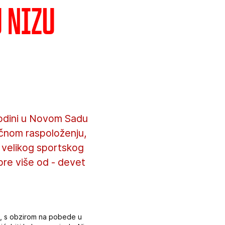
u nizu
vodini u Novom Sadu
ličnom raspoloženju,
 velikog sportskog
 pre više od - devet
om, s obzirom na pobede u