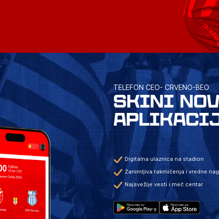
TELEFON CEO- CRVENO-BEO
SKINI NO
APLIKACI
Digitalna ulaznica na stadion
Zanimljiva takmičenja i vredne na
Najsvežije vesti i meč centar