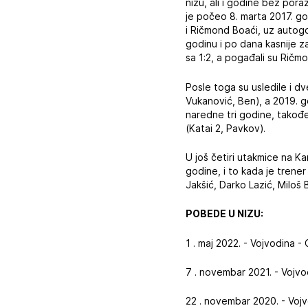
nizu, ali i godine bez pora
je počeo 8. marta 2017. g
i Ričmond Boaći, uz autogo
godinu i po dana kasnije z
sa 1:2, a pogađali su Ričm
Posle toga su usledile i dv
Vukanović, Ben), a 2019. go
naredne tri godine, takođe 
(Katai 2, Pavkov).
U još četiri utakmice na K
godine, i to kada je trene
Jakšić, Darko Lazić, Miloš B
POBEDE U NIZU:
1 . maj 2022. - Vojvodina 
7 . novembar 2021. - Vojv
22 . novembar 2020. - Voj