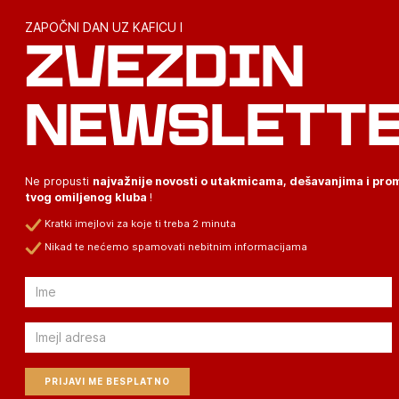
ZAPOČNI DAN UZ KAFICU I
ZVEZDIN
NEWSLETT
Ne propusti
najvažnije novosti o utakmicama, dešavanjima i pr
tvog omiljenog kluba
!
Kratki imejlovi za koje ti treba 2 minuta
Nikad te nećemo spamovati nebitnim informacijama
Email
Email