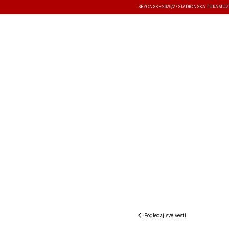
SEZONSKE 2026/27
STADIONSKA TURA
MUZ
VESTI
TAKMIČENJA
REZULTATI
Pogledaj sve vesti