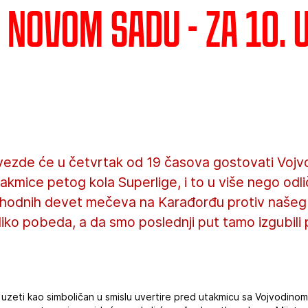
 Novom Sadu - Za 10. 
vezde će u četvrtak od 19 časova gostovati Voj
takmice petog kola Superlige, i to u više nego od
thodnih devet mečeva na Karađorđu protiv našeg
oliko pobeda, a da smo poslednji put tamo izgubili
 uzeti kao simboličan u smislu uvertire pred utakmicu sa Vojvodin