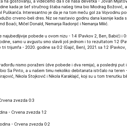
za na gostovanju, a videćemo da li će naša devetka - Jovan Mijatović
odine kada je šef stručnog štaba našeg tima bio Miodrag Božović, 
l Puškarića. Interesantno je da je na tom meču gol za Vojvodinu po
adužio crveno-beli dres. Niz se nastavio godinu dana kasnije kada s
ond Boaći, Mičel Donald, Nemanja Radonjić i Nemanja Milić.
e najubedljivije pobede u ovom nizu - 1:4 (Pavkov 2, Ben, Babić) i 0:
dine, samo u avgustu smo slavili još jednom i to rezultatom 1:2 (Pav
tri trijumfa - 2020. godine sa 0:2 (Gajić, Ben), 2021. sa 1:2 (Pavkov,
arađorđu nismo poraženi (dve pobede i dva remija), a poslednji put 
r bio Sa Pinto, a u našem timu nekoliko debitanata istrčalo na teren
rajović, Nikola Stojković i Nikola Karaklajić, koji su u tom trenutku bili
- Crvena zvezda 0:3
odina - Crvena zvezda 1:2
vodina - Crvena zvezda 0:2