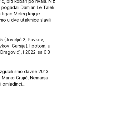
, biti koban po rivala. Niz
a pogađali Damjan Le Talek
stigao Meleg koji je
mo u dve utakmice slavili
5 (Joveljić 2, Pavkov,
kov, Garsija). I potom, u
 Dragović), i 2022. sa 0:3
izgubili smo davne 2013.
 - Marko Grujić, Nemanja
 omladinci...