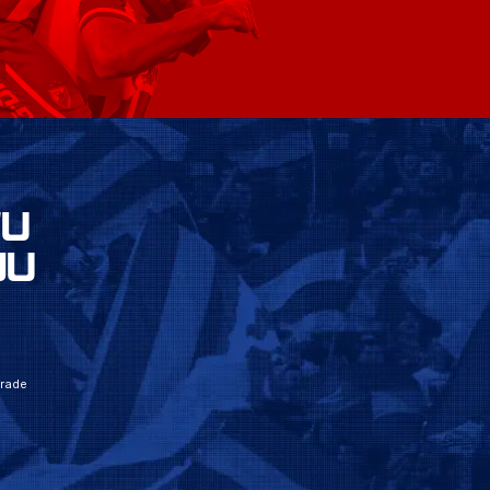
VU
JU
grade