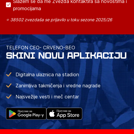
Slažem se da me Zvezda kontaktira sa novostima i
promocijama
⭐ 38502 zvezdaša se prijavilo u toku sezone 2025/26
TELEFON CEO- CRVENO-BEO
SKINI NOVU APLIKACIJU
Digitalna ulaznica na stadion
Zanimljiva takmičenja i vredne nagrade
Najsvežije vesti i meč centar