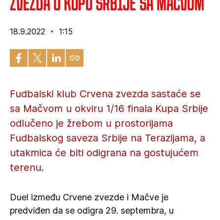
Zvezda u Kupu Srbije sa Mačvom
18.9.2022
1:15
Fudbalski klub Crvena zvezda sastaće se
sa Mačvom u okviru 1/16 finala Kupa Srbije
odlučeno je žrebom u prostorijama
Fudbalskog saveza Srbije na Terazijama, a
utakmica će biti odigrana na gostujućem
terenu.
Duel između Crvene zvezde i Mačve je
predviđen da se odigra 29. septembra, u