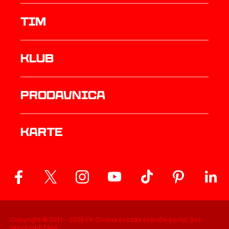
TIM
Klub
prodavnica
Karte
Copyright © 2011 -
2026
FK Crvena zvezda zvanični portal. Sva
prava zadržana.