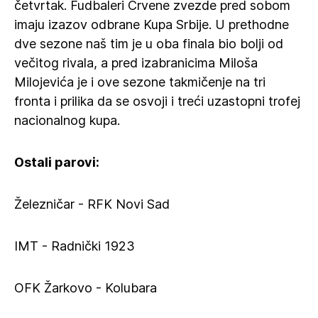
četvrtak. Fudbaleri Crvene zvezde pred sobom
imaju izazov odbrane Kupa Srbije. U prethodne
dve sezone naš tim je u oba finala bio bolji od
večitog rivala, a pred izabranicima Miloša
Milojevića je i ove sezone takmičenje na tri
fronta i prilika da se osvoji i treći uzastopni trofej
nacionalnog kupa.
Ostali parovi:
Železničar - RFK Novi Sad
IMT - Radnički 1923
OFK Žarkovo - Kolubara