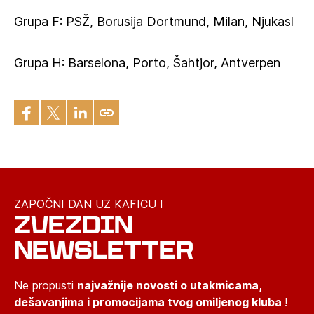
Grupa F: PSŽ, Borusija Dortmund, Milan, Njukasl
Grupa H: Barselona, Porto, Šahtjor, Antverpen
ZAPOČNI DAN UZ KAFICU I
ZVEZDIN
NEWSLETTER
Ne propusti
najvažnije novosti o utakmicama,
dešavanjima i promocijama tvog omiljenog kluba
!