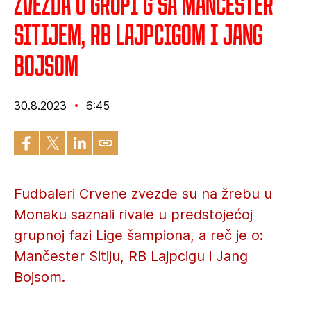
Zvezda u grupi G sa Mančester
Sitijem, RB Lajpcigom i Jang
Bojsom
30.8.2023
6:45
Fudbaleri Crvene zvezde su na žrebu u
Monaku saznali rivale u predstojećoj
grupnoj fazi Lige šampiona, a reč je o:
Mančester Sitiju, RB Lajpcigu i Jang
Bojsom.