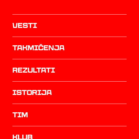
Vesti
Takmičenja
rezultati
istorija
TIM
Klub