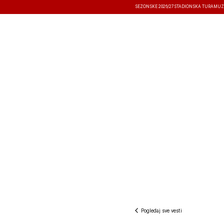
SEZONSKE 2026/27
STADIONSKA TURA
MUZ
VESTI
TAKMIČENJA
REZULTATI
Pogledaj sve vesti