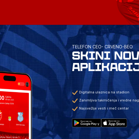
TELEFON CEO- CRVENO-BEO
SKINI NO
APLIKACI
Digitalna ulaznica na stadion
Zanimljiva takmičenja i vredne na
Najsvežije vesti i meč centar