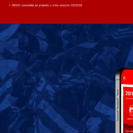
⭐ 38502 zvezdaša se prijavilo u toku sezone 2025/26