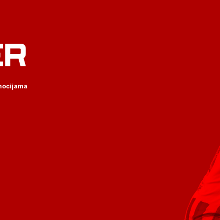
ER
omocijama