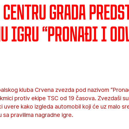
u centru grada preds
u igru “Pronađi i od
alskog kluba Crvena zvezda pod nazivom “Pronađi
kmici protiv ekipe TSC od 19 časova. Zvezdaši su i
ci uvere kako izgleda automobil koji će uz malo s
u sa pravilima nagradne igre.