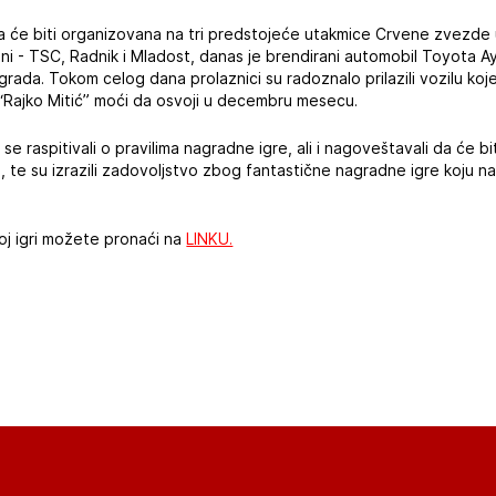
ja će biti organizovana na tri predstojeće utakmice Crvene zvez
ani - TSC, Radnik i Mladost, danas je brendirani automobil Toyota 
grada. Tokom celog dana prolaznici su radoznalo prilazili vozilu koj
 “Rajko Mitić” moći da osvoji u decembru mesecu.
se raspitivali o pravilima nagradne igre, ali i nagoveštavali da će b
te su izrazili zadovoljstvo zbog fantastične nagradne igre koju na
oj igri možete pronaći na
LINKU.