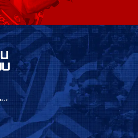
VU
JU
grade