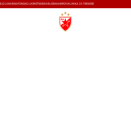
EJ
ČLANARINA
FONDACIJA
PARTNERI
KARIJERA
KAMPOVI
KLINIKA ZA TRENERE
ISTORIJA