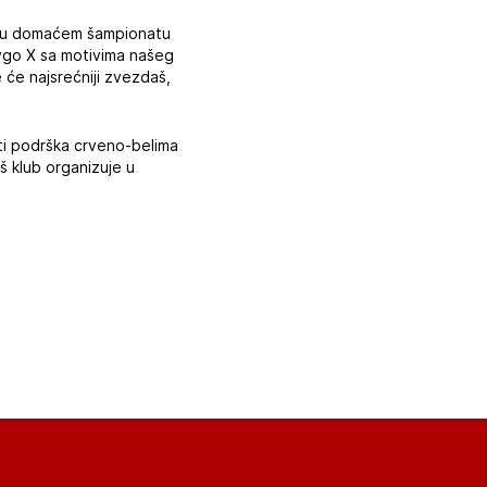
de u domaćem šampionatu
Aygo X sa motivima našeg
e će najsrećniji zvezdaš,
iti podrška crveno-belima
š klub organizuje u