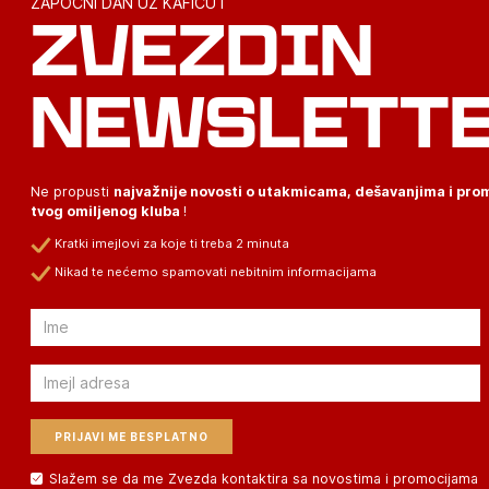
ZAPOČNI DAN UZ KAFICU I
ZVEZDIN
NEWSLETT
Ne propusti
najvažnije novosti o utakmicama, dešavanjima i pr
tvog omiljenog kluba
!
Kratki imejlovi za koje ti treba 2 minuta
Nikad te nećemo spamovati nebitnim informacijama
Email
Email
Slažem se da me Zvezda kontaktira sa novostima i promocijama