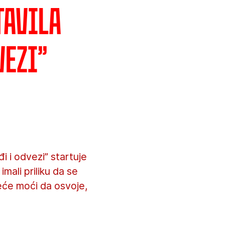
tavila
vezi”
 i odvezi” startuje
mali priliku da se
reće moći da osvoje,