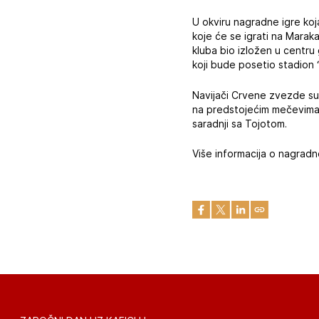
U okviru nagradne igre ko
koje će se igrati na Marak
kluba bio izložen u centru 
koji bude posetio stadion
Navijači Crvene zvezde su 
na predstojećim mečevima, 
saradnji sa Tojotom.
Više informacija o nagradn