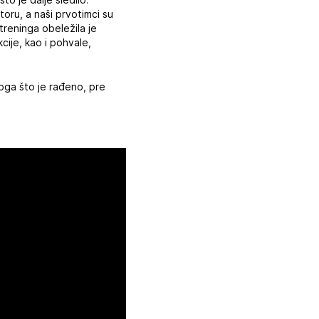
oru, a naši prvotimci su
treninga obeležila je
cije, kao i pohvale,
noga što je rađeno, pre