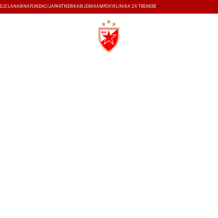
EJ
ČLANARINA
FONDACIJA
PARTNERI
KARIJERA
KAMPOVI
KLINIKA ZA TRENERE
ISTORIJA