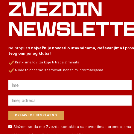
ZVEZDIN
NEWSLETT
Ne propusti
najvažnije novosti o utakmicama, dešavanjima i pr
tvog omiljenog kluba
!
Kratki imejlovi za koje ti treba 2 minuta
Nikad te nećemo spamovati nebitnim informacijama
Email
Email
Slažem se da me Zvezda kontaktira sa novostima i promocijama