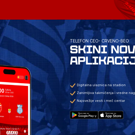
TELEFON CEO- CRVENO-BEO
SKINI NO
APLIKACI
Digitalna ulaznica na stadion
Zanimljiva takmičenja i vredne na
Najsvežije vesti i meč centar