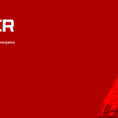
ER
omocijama