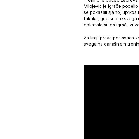
Milojević je igrače podeli
se pokazali sjajno, uprkos 
taktika, gde su pre svega u
pokazale su da igrači izuz
Za kraj, prava poslastica z
svega na današnjem treni