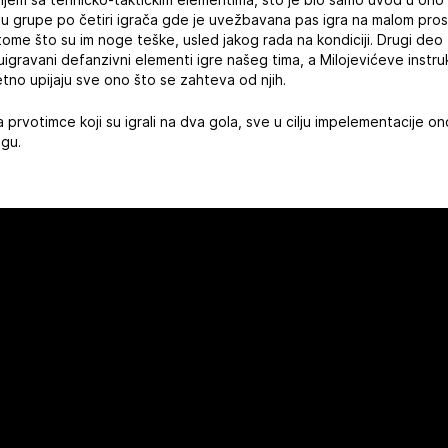
o u grupe po četiri igrača gde je uvežbavana pas igra na malom prost
tome što su im noge teške, usled jakog rada na kondiciji. Drugi deo 
igravani defanzivni elementi igre našeg tima, a Milojevićeve instruk
etno upijaju sve ono što se zahteva od njih.
a prvotimce koji su igrali na dva gola, sve u cilju impelementacije o
ngu.