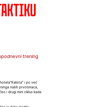
 taktiku
popodnevni trening
hotela"Kalista" i po već
eninga naših prvotimaca,
eo i drugi mini ciklus kada
o je dalje sledilo.