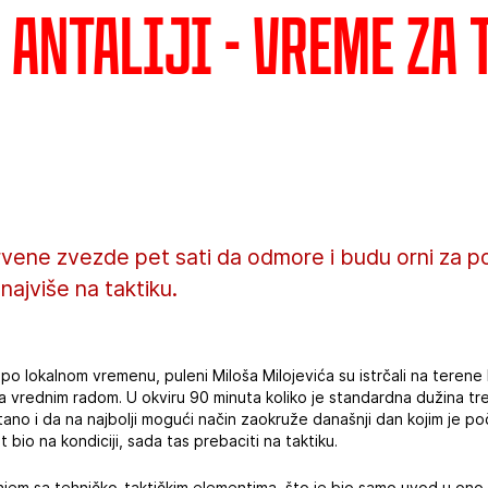
 Antaliji - Vreme za
Crvene zvezde pet sati da odmore i budu orni za 
 najviše na taktiku.
po lokalnom vremenu, puleni Miloša Milojevića su istrčali na terene 
 vrednim radom. U okviru 90 minuta koliko je standardna dužina tr
tano i da na najbolji mogući način zaokruže današnji dan kojim je poč
 bio na kondiciji, sada tas prebaciti na taktiku.
em sa tehničko-taktičkim elementima, što je bio samo uvod u ono št