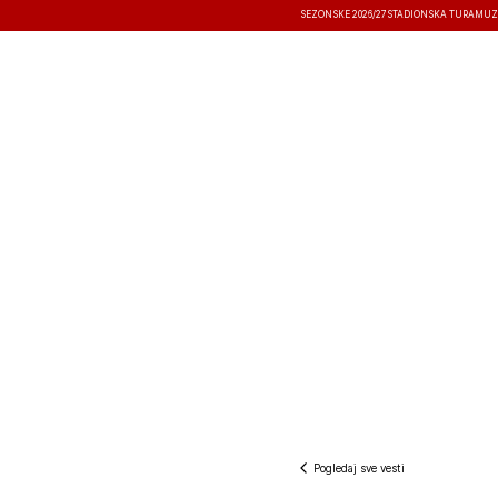
SEZONSKE 2026/27
STADIONSKA TURA
MUZ
VESTI
TAKMIČENJA
REZULTATI
Pogledaj sve vesti