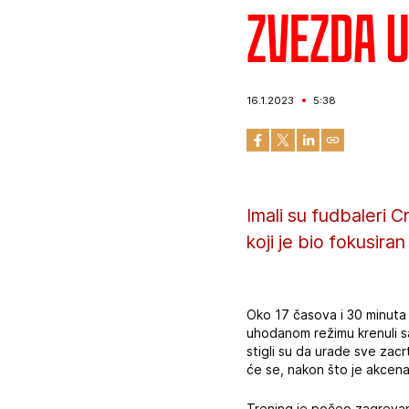
Zvezda u
16.1.2023
5:38
Imali su fudbaleri 
koji je bio fokusiran
Oko 17 časova i 30 minuta 
uhodanom režimu krenuli sa
stigli su da urade sve zacr
će se, nakon što je akcenat
Trening je počeo zagrevanj