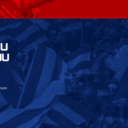
VU
JU
grade