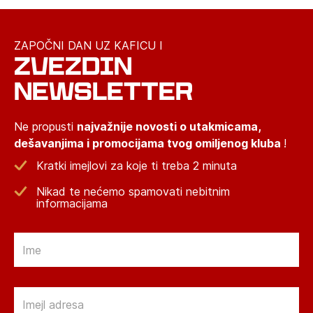
ZAPOČNI DAN UZ KAFICU I
ZVEZDIN
NEWSLETTER
Ne propusti
najvažnije novosti o utakmicama,
dešavanjima i promocijama tvog omiljenog kluba
!
Kratki imejlovi za koje ti treba 2 minuta
Nikad te nećemo spamovati nebitnim
informacijama
Email
Email