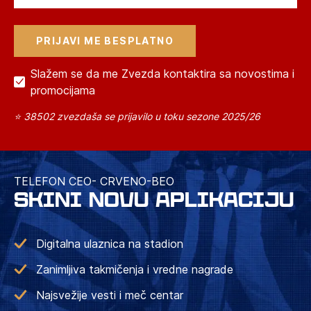
Slažem se da me Zvezda kontaktira sa novostima i
promocijama
⭐ 38502 zvezdaša se prijavilo u toku sezone 2025/26
TELEFON CEO- CRVENO-BEO
SKINI NOVU APLIKACIJU
Digitalna ulaznica na stadion
Zanimljiva takmičenja i vredne nagrade
Najsvežije vesti i meč centar