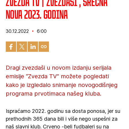
Zvezda TV | Zvezdaši , srećna
nova 2023. godina
30.12.2022
6:00
Dragi zvezdaši u novom izdanju serijala
emisije “Zvezda TV” možete pogledati
kako je izgledalo snimanje novogodišnjeg
programa prvotimaca našeg kluba.
Ispraćamo 2022. godinu sa dosta ponosa, jer su
prethodnih 365 dana bili i više nego uspešni za
naš slavni klub. Crveno -beli fudbaleri su na