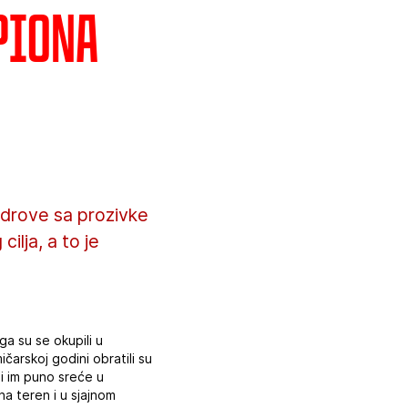
mpiona
adrove sa prozivke
ilja, a to je
ga su se okupili u
ičarskoj godini obratili su
li im puno sreće u
na teren i u sjajnom