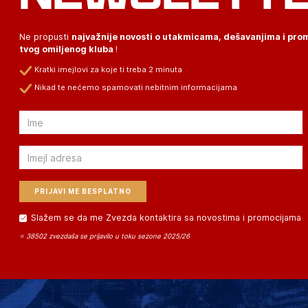
Ne propusti
najvažnije novosti o utakmicama, dešavanjima i pr
tvog omiljenog kluba
!
Kratki imejlovi za koje ti treba 2 minuta
Nikad te nećemo spamovati nebitnim informacijama
Email
Email
Slažem se da me Zvezda kontaktira sa novostima i promocijama
⭐ 38502 zvezdaša se prijavilo u toku sezone 2025/26