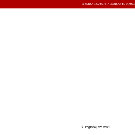
SEZONSKE 2026/27
STADIONSKA TURA
MUZ
VESTI
TAKMIČENJA
REZULTATI
Pogledaj sve vesti