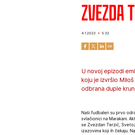
Zvezda T
4.1.2023
5:32
U novoj epizodi emi
koju je izvršio Milo
odbrana duple krun
Naši fudbaleri su prvo odra
svlačionici na Marakani. Ak
se Zvezdan Terzić, Svetozar
izazovima koji ih čekaju. N