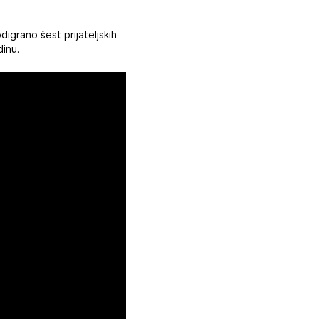
digrano šest prijateljskih
dinu.