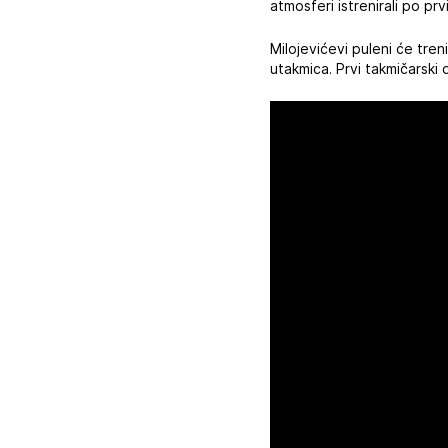
atmosferi istrenirali po prv
Milojevićevi puleni će tren
utakmica. Prvi takmičarski