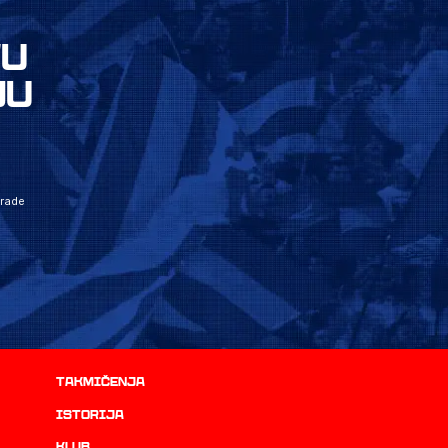
VU
JU
grade
Takmičenja
istorija
Klub