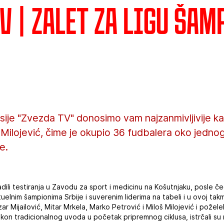
V | Zalet za Ligu ša
sije "Zvezda TV" donosimo vam najzanmivljivije k
š Milojević, čime je okupio 36 fudbalera oko jednog c
e.
dili testiranja u Zavodu za sport i medicinu na Košutnjaku, posle če
tuelnim šampionima Srbije i suverenim liderima na tabeli i u ovoj takm
 Mijailović, Mitar Mrkela, Marko Petrović i Miloš Milojević i požele
akon tradicionalnog uvoda u početak pripremnog ciklusa, istrčali su 