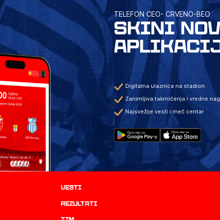
TELEFON CEO- CRVENO-BEO
SKINI NO
APLIKACI
Digitalna ulaznica na stadion
Zanimljiva takmičenja i vredne na
Najsvežije vesti i meč centar
Vesti
rezultati
TIM