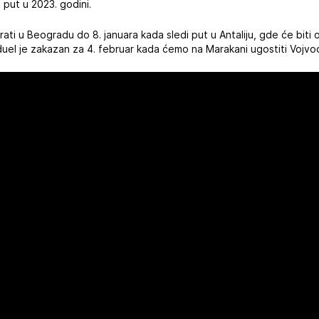
i put u 2023. godini.
irati u Beogradu do 8. januara kada sledi put u Antaliju, gde će biti o
 duel je zakazan za 4. februar kada ćemo na Marakani ugostiti Vojvo