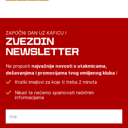
ZAPOČNI DAN UZ KAFICU I
ZVEZDIN
NEWSLETTER
Ne propusti
najvažnije novosti o utakmicama,
dešavanjima i promocijama tvog omiljenog kluba
!
Kratki imejlovi za koje ti treba 2 minuta
Nikad te nećemo spamovati nebitnim
informacijama
Email