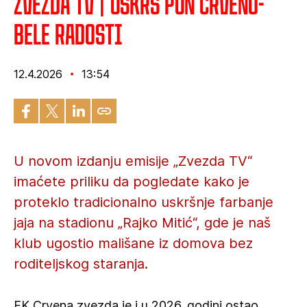
Zvezda TV | Uskrs pun crveno-
bele radosti
12.4.2026
13:54
U novom izdanju emisije „Zvezda TV“
imaćete priliku da pogledate kako je
proteklo tradicionalno uskršnje farbanje
jaja na stadionu „Rajko Mitić“, gde je naš
klub ugostio mališane iz domova bez
roditeljskog staranja.
FK Crvena zvezda je i u 2026. godini ostao