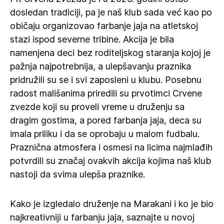
dosledan tradiciji, pa je naš klub sada već kao po
običaju organizovao farbanje jaja na atletskoj
stazi ispod severne tribine. Akcija je bila
namenjena deci bez roditeljskog staranja kojoj je
pažnja najpotrebnija, a ulepšavanju praznika
pridružili su se i svi zaposleni u klubu. Posebnu
radost mališanima priredili su prvotimci Crvene
zvezde koji su proveli vreme u druženju sa
dragim gostima, a pored farbanja jaja, deca su
imala priliku i da se oprobaju u malom fudbalu.
Praznična atmosfera i osmesi na licima najmlađih
potvrdili su značaj ovakvih akcija kojima naš klub
nastoji da svima ulepša praznike.
Kako je izgledalo druženje na Marakani i ko je bio
najkreativniji u farbanju jaja, saznajte u novoj