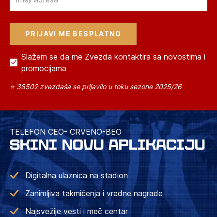
Slažem se da me Zvezda kontaktira sa novostima i
promocijama
⭐ 38502 zvezdaša se prijavilo u toku sezone 2025/26
TELEFON CEO- CRVENO-BEO
SKINI NOVU APLIKACIJU
Digitalna ulaznica na stadion
Zanimljiva takmičenja i vredne nagrade
Najsvežije vesti i meč centar