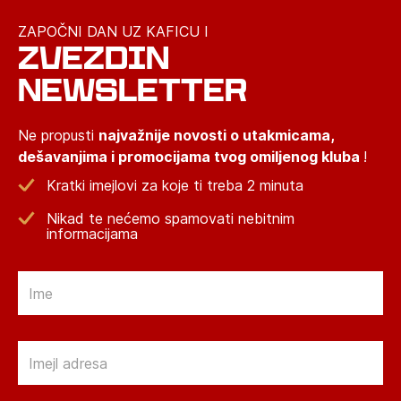
ZAPOČNI DAN UZ KAFICU I
ZVEZDIN
NEWSLETTER
Ne propusti
najvažnije novosti o utakmicama,
dešavanjima i promocijama tvog omiljenog kluba
!
Kratki imejlovi za koje ti treba 2 minuta
Nikad te nećemo spamovati nebitnim
informacijama
Email
Email