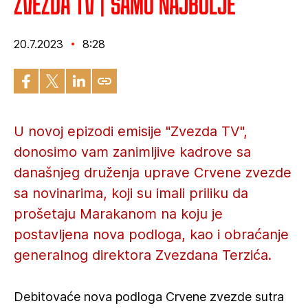
Zvezda TV | Samo najbolje
20.7.2023
8:28
U novoj epizodi emisije "Zvezda TV",
donosimo vam zanimljive kadrove sa
današnjeg druženja uprave Crvene zvezde
sa novinarima, koji su imali priliku da
prošetaju Marakanom na koju je
postavljena nova podloga, kao i obraćanje
generalnog direktora Zvezdana Terzića.
Debitovaće nova podloga Crvene zvezde sutra