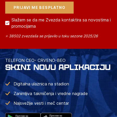
Slažem se da me Zvezda kontaktira sa novostima i
promocijama
⭐ 38502 zvezdaša se prijavilo u toku sezone 2025/26
TELEFON CEO- CRVENO-BEO
SKINI NOVU APLIKACIJU
Digitalna ulaznica na stadion
Zanimljiva takmičenja i vredne nagrade
Najsvežije vesti i meč centar