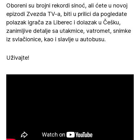
Oboreni su brojni rekordi sinoć, ali ćete u novoj
epizodi Zvezda TV-a, biti u prilici da pogledate
polazak igrača za Liberec i dolazak u Češku,
zanimljive detalje sa utakmice, vatromet, snimke
iz svlačionice, kao i slavlje u autobusu.
Uživajte!