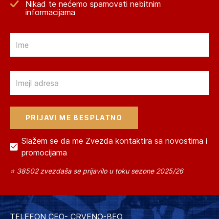
Nikad te nećemo spamovati nebitnim
informacijama
Email
Email
Slažem se da me Zvezda kontaktira sa novostima i
promocijama
⭐ 38502 zvezdaša se prijavilo u toku sezone 2025/26
TELEFON CEO- CRVENO-BEO