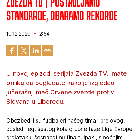
Zvezda TV | Postavljamo
standarde, obaramo rekorde
10.12.2020
2:54
U novoj epizodi serijala Zvezda TV, imate
priliku da pogledate kako je izgledao
jučerašnji meč Crvene zvezde protiv
Slovana u Liberecu.
Obezbedili su fudbaleri našeg tima i pre ovog,
poslednjeg, šestog kola grupne faze Lige Evrope
prolazak u šesnaestinu finala. Ipak , sinoćnjim