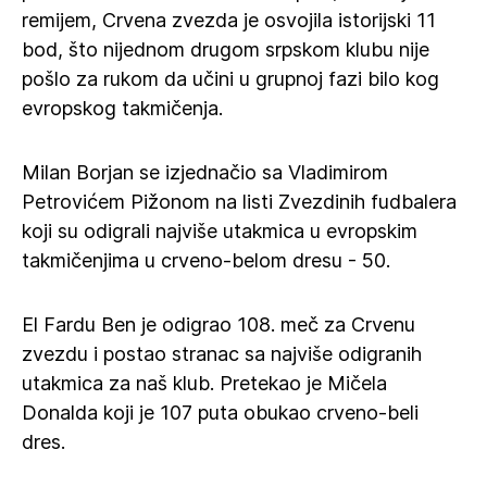
remijem, Crvena zvezda je osvojila istorijski 11
bod, što nijednom drugom srpskom klubu nije
pošlo za rukom da učini u grupnoj fazi bilo kog
evropskog takmičenja.
Milan Borjan se izjednačio sa Vladimirom
Petrovićem Pižonom na listi Zvezdinih fudbalera
koji su odigrali najviše utakmica u evropskim
takmičenjima u crveno-belom dresu - 50.
El Fardu Ben je odigrao 108. meč za Crvenu
zvezdu i postao stranac sa najviše odigranih
utakmica za naš klub. Pretekao je Mičela
Donalda koji je 107 puta obukao crveno-beli
dres.