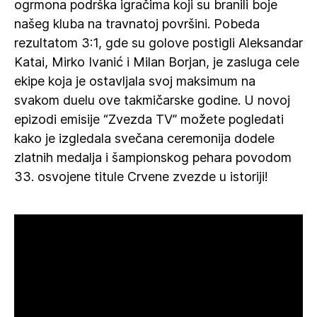
ogrmona podrška igračima koji su branili boje
našeg kluba na travnatoj površini. Pobeda
rezultatom 3:1, gde su golove postigli Aleksandar
Katai, Mirko Ivanić i Milan Borjan, je zasluga cele
ekipe koja je ostavljala svoj maksimum na
svakom duelu ove takmičarske godine. U novoj
epizodi emisije “Zvezda TV” možete pogledati
kako je izgledala svečana ceremonija dodele
zlatnih medalja i šampionskog pehara povodom
33. osvojene titule Crvene zvezde u istoriji!