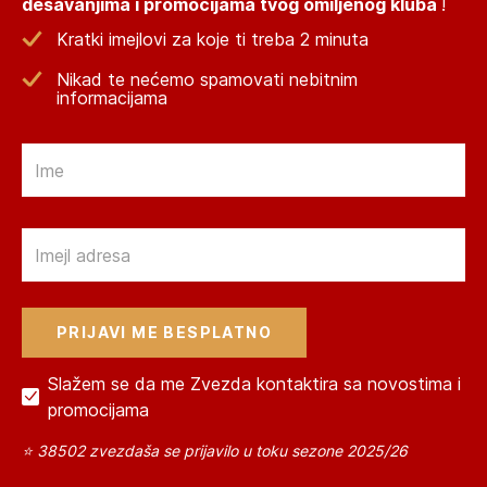
dešavanjima i promocijama tvog omiljenog kluba
!
Kratki imejlovi za koje ti treba 2 minuta
Nikad te nećemo spamovati nebitnim
informacijama
Email
Email
Slažem se da me Zvezda kontaktira sa novostima i
promocijama
⭐ 38502 zvezdaša se prijavilo u toku sezone 2025/26