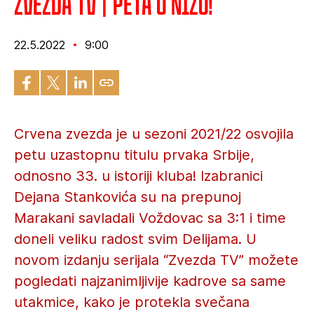
Zvezda TV | Peta u nizu!
22.5.2022
9:00
Crvena zvezda je u sezoni 2021/22 osvojila
petu uzastopnu titulu prvaka Srbije,
odnosno 33. u istoriji kluba! Izabranici
Dejana Stankovića su na prepunoj
Marakani savladali Voždovac sa 3:1 i time
doneli veliku radost svim Delijama. U
novom izdanju serijala “Zvezda TV” možete
pogledati najzanimljivije kadrove sa same
utakmice, kako je protekla svečana