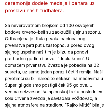
ceremonija dodele medalja i pehara uz
proslavu naših fudbalera.
Sa neverovatnom brojkom od 100 osvojenih
bodova crveno-beli su zaokružili sjajnu sezonu.
Odbranjena je titula prvaka nacionalnog
prvenstva peti put uzastopno, a pored ovog
sjajnog uspeha naš tim je blizu da ponovi
prethodnu godinu i osvoji “duplu krunu”. U
domaćem prvenstvu Zvezda je pobedila na 32
susreta, uz samo jedan poraz i četiri remija. Naši
prvotimci su bili naročito efikasni na mečevima u
Superligi gde smo postigli čak 95 golova. U
veoma neizvesnoj šampionskoj trci u poslednjem
kolu Crvena zvezda je savladala Voždovac, a
sjajna atmosfera na stadionu “Rajko Mitić” bila je