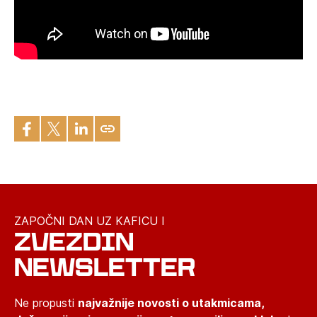
ZAPOČNI DAN UZ KAFICU I
ZVEZDIN
NEWSLETTER
Ne propusti
najvažnije novosti o utakmicama,