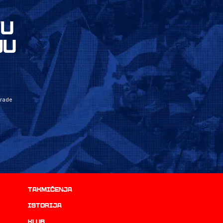
VU
JU
grade
Takmičenja
istorija
Klub