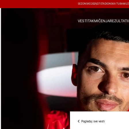
SEZONSKE 2026/27
STADIONSKA TURA
MUZ
VESTI
TAKMIČENJA
REZULTATI
Pogledaj sve vesti