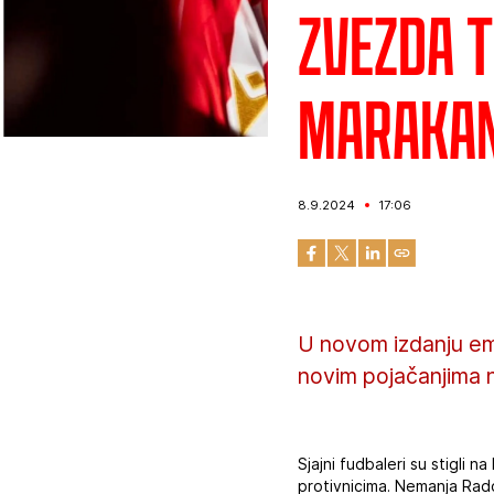
Zvezda T
Maraka
8.9.2024
17:06
U novom izdanju em
novim pojačanjima 
Sjajni fudbaleri su stigli 
protivnicima. Nemanja Rado