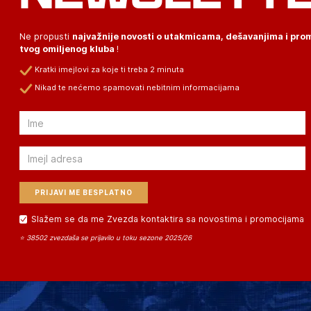
Ne propusti
najvažnije novosti o utakmicama, dešavanjima i pr
tvog omiljenog kluba
!
Kratki imejlovi za koje ti treba 2 minuta
Nikad te nećemo spamovati nebitnim informacijama
Email
Email
Slažem se da me Zvezda kontaktira sa novostima i promocijama
⭐ 38502 zvezdaša se prijavilo u toku sezone 2025/26