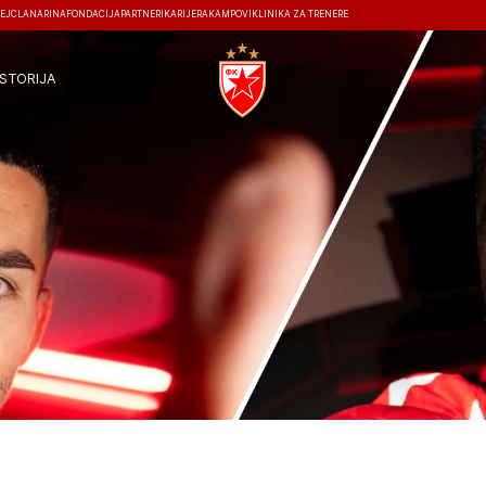
EJ
ČLANARINA
FONDACIJA
PARTNERI
KARIJERA
KAMPOVI
KLINIKA ZA TRENERE
ISTORIJA