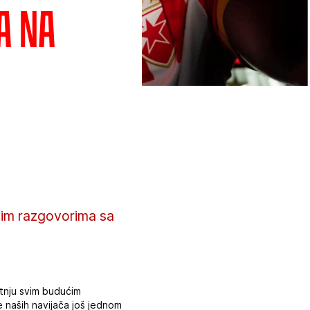
a na
ivim razgovorima sa
retnju svim budućim
e naših navijača još jednom