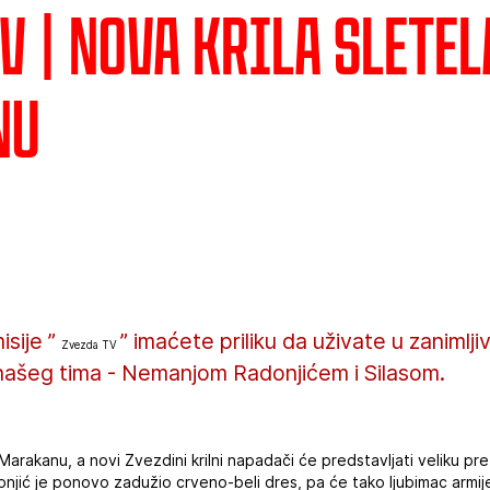
V | Nova krila sletel
nu
isije ”
” imaćete priliku da uživate u zanimlj
Zvezda TV
našeg tima - Nemanjom Radonjićem i Silasom.
na Marakanu, a novi Zvezdini krilni napadači će predstavljati veliku p
njić je ponovo zadužio crveno-beli dres, pa će tako ljubimac armij