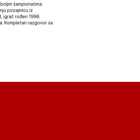
ajboljim šampionatima
nju pozajmicu iz
, igrač rođen 1998.
ona. Kompletan razgovor sa