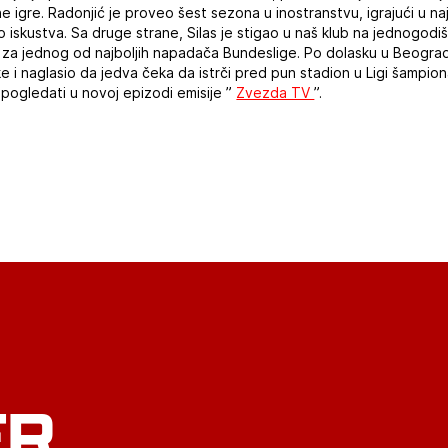
e igre. Radonjić je proveo šest sezona u inostranstvu, igrajući u n
 iskustva. Sa druge strane, Silas je stigao u naš klub na jednogodiš
 za jednog od najboljih napadača Bundeslige. Po dolasku u Beograd
ke i naglasio da jedva čeka da istrči pred pun stadion u Ligi šampi
pogledati u novoj epizodi emisije ”
Zvezda TV
”.
ER