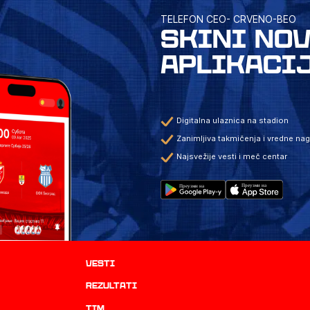
TELEFON CEO- CRVENO-BEO
SKINI NO
APLIKACI
Digitalna ulaznica na stadion
Zanimljiva takmičenja i vredne na
Najsvežije vesti i meč centar
Vesti
rezultati
TIM