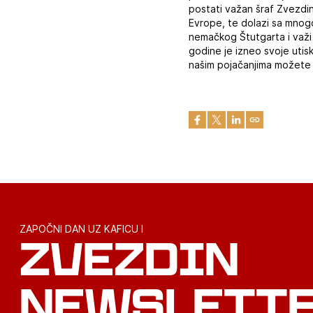
postati važan šraf Zvezdin
Evrope, te dolazi sa mnogo
nemačkog Štutgarta i važi
godine je izneo svoje utis
našim pojačanjima možete 
ZAPOČNI DAN UZ KAFICU I
ZVEZDIN
NEWSLETT