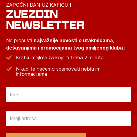
ZAPOČNI DAN UZ KAFICU I
ZVEZDIN
NEWSLETTER
Ne propusti
najvažnije novosti o utakmicama,
dešavanjima i promocijama tvog omiljenog kluba
!
Kratki imejlovi za koje ti treba 2 minuta
Nikad te nećemo spamovati nebitnim
informacijama
Email
Email