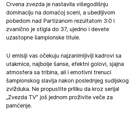
Crvena zvezda je nastavila višegodišnju
dominaciju na domaćoj sceni, a ubedljivom
pobedom nad Partizanom rezultatom 3:0 i
zvanično je stigla do 37, ujedno i devete
uzastopne šampionske titule.
U emisiji vas očekuju najzanimljiviji kadrovi sa
utakmice, najbolje šanse, efektni golovi, sjajna
atmosfera sa tribina, ali i emotivni trenuci
šampionskog slavlja nakon poslednjeg sudijskog
zvižduka. Ne propustite priliku da kroz serijal
„Zvezda TV“ još jednom proživite veče za
pamćenje.