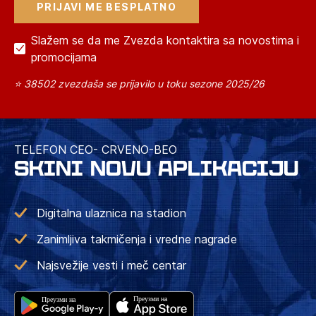
Slažem se da me Zvezda kontaktira sa novostima i
promocijama
⭐ 38502 zvezdaša se prijavilo u toku sezone 2025/26
TELEFON CEO- CRVENO-BEO
SKINI NOVU APLIKACIJU
Digitalna ulaznica na stadion
Zanimljiva takmičenja i vredne nagrade
Najsvežije vesti i meč centar