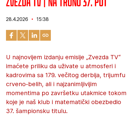
Zvezda TV | Na tronu 37. put
28.4.2026
15:38
U najnovijem izdanju emisije „Zvezda TV“
imaćete priliku da uživate u atmosferi i
kadrovima sa 179. večitog derbija, trijumfu
crveno-belih, ali i najzanimljivijim
momentima po završetku utakmice tokom
koje je naš klub i matematički obezbedio
37. šampionsku titulu.