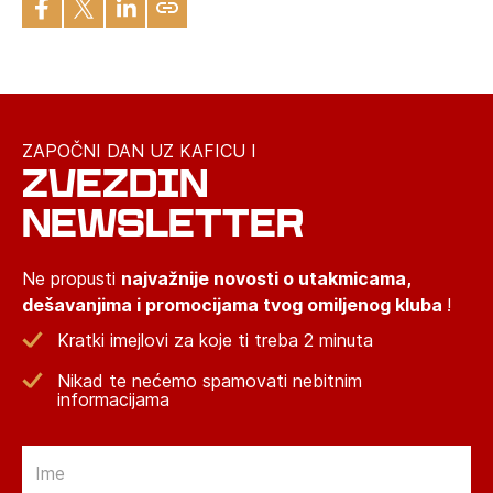
ZAPOČNI DAN UZ KAFICU I
ZVEZDIN
NEWSLETTER
Ne propusti
najvažnije novosti o utakmicama,
dešavanjima i promocijama tvog omiljenog kluba
!
Kratki imejlovi za koje ti treba 2 minuta
Nikad te nećemo spamovati nebitnim
informacijama
Email