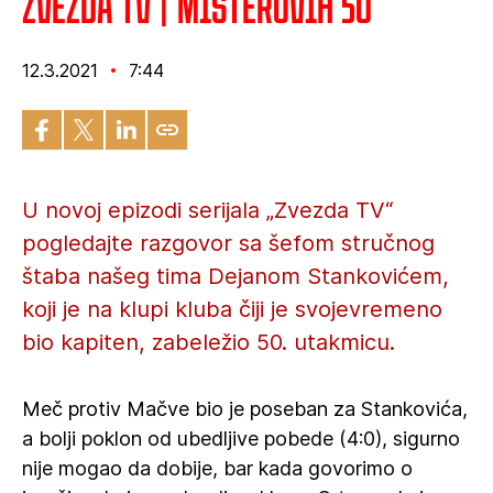
ZVEZDA TV | Misterovih 50
12.3.2021
7:44
U novoj epizodi serijala „Zvezda TV“
pogledajte razgovor sa šefom stručnog
štaba našeg tima Dejanom Stankovićem,
koji je na klupi kluba čiji je svojevremeno
bio kapiten, zabeležio 50. utakmicu.
Meč protiv Mačve bio je poseban za Stankovića,
a bolji poklon od ubedljive pobede (4:0), sigurno
nije mogao da dobije, bar kada govorimo o