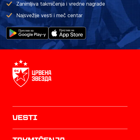
Zanimljiva takmičenja i vredne nagrade
Najsvežije vesti i meč centar
Vesti