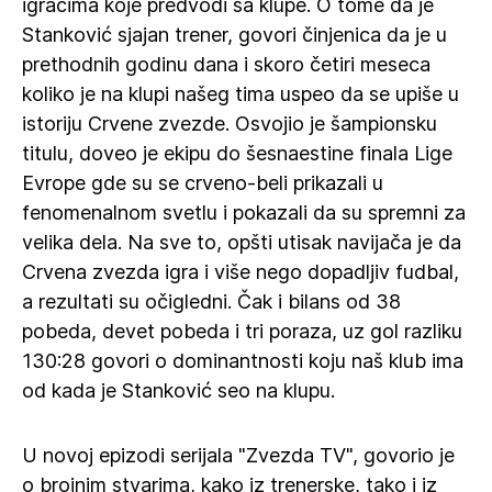
igračima koje predvodi sa klupe. O tome da je
Stanković sjajan trener, govori činjenica da je u
prethodnih godinu dana i skoro četiri meseca
koliko je na klupi našeg tima uspeo da se upiše u
istoriju Crvene zvezde. Osvojio je šampionsku
titulu, doveo je ekipu do šesnaestine finala Lige
Evrope gde su se crveno-beli prikazali u
fenomenalnom svetlu i pokazali da su spremni za
velika dela. Na sve to, opšti utisak navijača je da
Crvena zvezda igra i više nego dopadljiv fudbal,
a rezultati su očigledni. Čak i bilans od 38
pobeda, devet pobeda i tri poraza, uz gol razliku
130:28 govori o dominantnosti koju naš klub ima
od kada je Stanković seo na klupu.
U novoj epizodi serijala "Zvezda TV", govorio je
o brojnim stvarima, kako iz trenerske, tako i iz