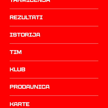
Takmičenja
rezultati
istorija
TIM
Klub
prodavnica
Karte