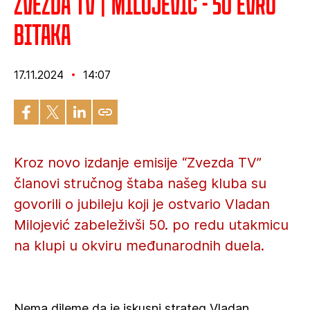
Zvezda TV | Milojević - 50 evro
bitaka
17.11.2024
14:07
Kroz novo izdanje emisije “Zvezda TV”
članovi stručnog štaba našeg kluba su
govorili o jubileju koji je ostvario Vladan
Milojević zabeleživši 50. po redu utakmicu
na klupi u okviru međunarodnih duela.
Nema dileme da je iskusni strateg Vladan