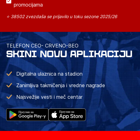
promocijama
⭐ 38502 zvezdaša se prijavilo u toku sezone 2025/26
TELEFON CEO- CRVENO-BEO
SKINI NOVU APLIKACIJU
Digitalna ulaznica na stadion
Zanimljiva takmičenja i vredne nagrade
Najsvežije vesti i meč centar