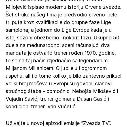
Milojević ispisao modernu istoriju Crvene zvezde.
Šef struke našeg tima je predvodio crveno-bele
tri puta kroz kvalifikacije do grupne faze Lige
šampiona, a jednom do Lige Evrope kada je u
istoj sezoni obezbedio i nokaut fazu. Ukupno 50
duela na međunarodnoj sceni računajući dva
mandata je ostvario trener rođen 1970. godine,
te se na taj način izjednačio sa legendarnim
Miljanom Miljanićem. O jubileju i ogromnom
uspehu, ali i o tome koliko je bilo zahtevno prikupi
veliki broj mečeva u Evropi su govorili članovi
stručnog štaba - pomoćnici Nebojša Milošević i
Vujadin Savić, trener golmana Dušan Gašić i
kondicioni trener Ivan Vučetić.
Uživajte u novoj epizodi emisije “Zvezda TV”.