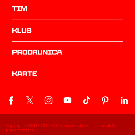
TIM
Klub
prodavnica
Karte
Copyright © 2011 -
2026
FK Crvena zvezda zvanični portal. Sva
prava zadržana.