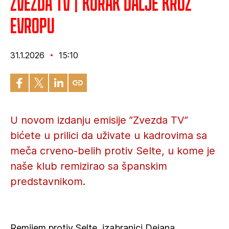
Zvezda TV | Korak dalje kroz
Evropu
31.1.2026
15:10
U novom izdanju emisije ”Zvezda TV”
bićete u prilici da uživate u kadrovima sa
meča crveno-belih protiv Selte, u kome je
naše klub remizirao sa španskim
predstavnikom.
Remijem protiv Selte, izabranici Dejana