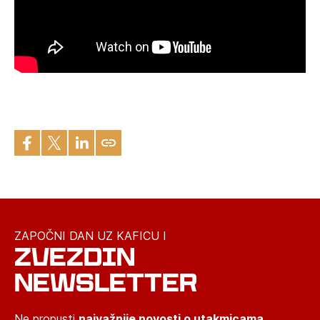
ZAPOČNI DAN UZ KAFICU I
ZVEZDIN
NEWSLETTER
Ne propusti
najvažnije novosti o utakmicama,