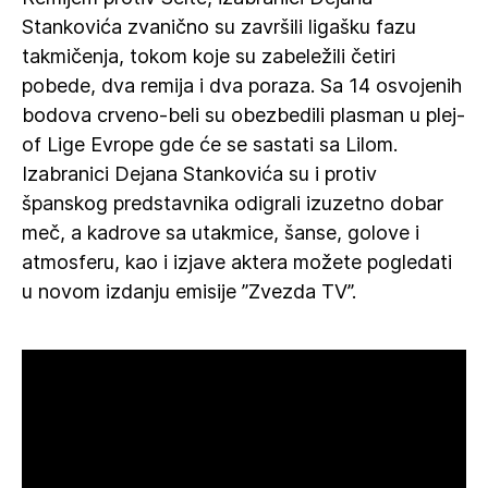
Stankovića zvanično su završili ligašku fazu
takmičenja, tokom koje su zabeležili četiri
pobede, dva remija i dva poraza. Sa 14 osvojenih
bodova crveno-beli su obezbedili plasman u plej-
of Lige Evrope gde će se sastati sa Lilom.
Izabranici Dejana Stankovića su i protiv
španskog predstavnika odigrali izuzetno dobar
meč, a kadrove sa utakmice, šanse, golove i
atmosferu, kao i izjave aktera možete pogledati
u novom izdanju emisije ”Zvezda TV”.