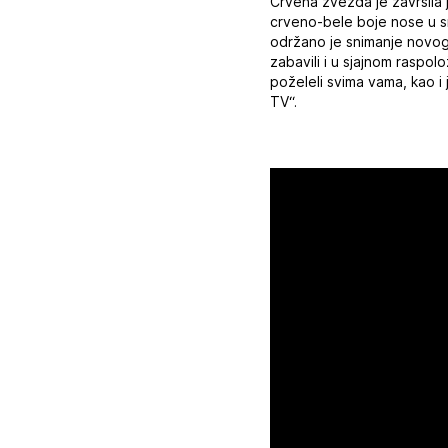
Crvena zvezda je završila j
crveno-bele boje nose u sr
održano je snimanje novogo
zabavili i u sjajnom raspol
poželeli svima vama, kao i
TV“.