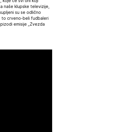
koje će svi oni koji
 naše klupske televizije,
upljeni su se odlično
u to crveno-beli fudbaleri
epizodi emisije „Zvezda