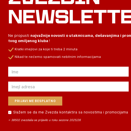
NEWSLETT
Ne propusti
najvažnije novosti o utakmicama, dešavanjima i pr
tvog omiljenog kluba
!
Kratki imejlovi za koje ti treba 2 minuta
Nikad te nećemo spamovati nebitnim informacijama
Email
Email
Slažem se da me Zvezda kontaktira sa novostima i promocijama
⭐ 38502 zvezdaša se prijavilo u toku sezone 2025/26