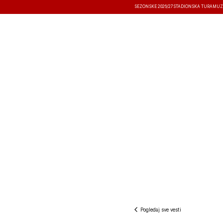
SEZONSKE 2026/27
STADIONSKA TURA
MUZ
VESTI
TAKMIČENJA
REZULTATI
Pogledaj sve vesti