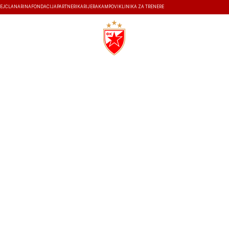
EJ
ČLANARINA
FONDACIJA
PARTNERI
KARIJERA
KAMPOVI
KLINIKA ZA TRENERE
ISTORIJA