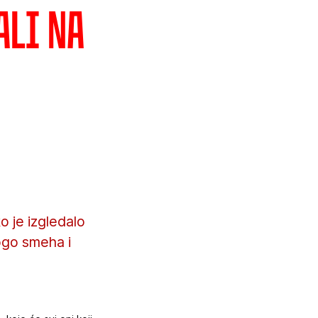
ali na
o je izgledalo
ogo smeha i