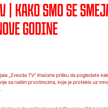
V | Kako smo se smej
Nove godine
ijala „Zvezda TV“ imaćete priliku da pogledate kak
nje sa našim prvotimcima, koje je proteklo uz mn
.