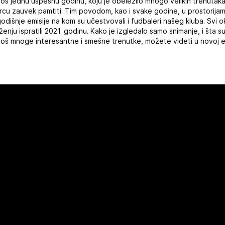
oš jednu uspešnu godinu, koju je obeležilo mnogo velikih trenutaka, 
cu zauvek pamtiti. Tim povodom, kao i svake godine, u prostorijama
dišnje emisije na kom su učestvovali i fudbaleri našeg kluba. Svi ok
oženju ispratili 2021. godinu. Kako je izgledalo samo snimanje, i šta s
 još mnoge interesantne i smešne trenutke, možete videti u novoj 