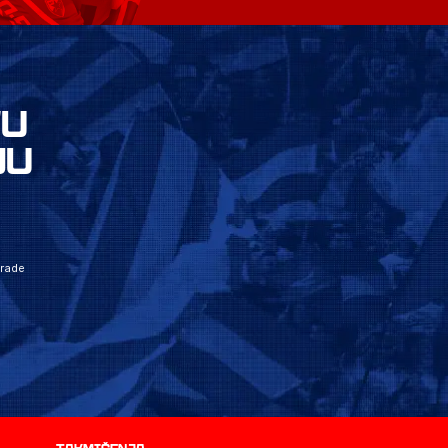
VU
JU
grade