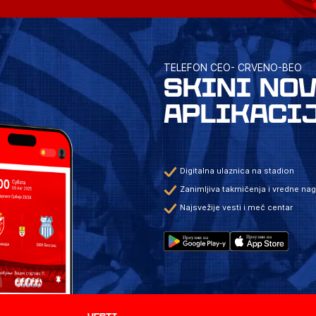
TELEFON CEO- CRVENO-BEO
SKINI NO
APLIKACI
Digitalna ulaznica na stadion
Zanimljiva takmičenja i vredne na
Najsvežije vesti i meč centar