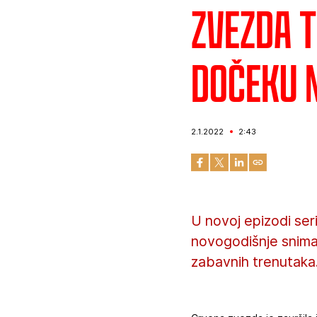
Zvezda T
dočeku 
2.1.2022
2:43
U novoj epizodi ser
novogodišnje snima
zabavnih trenutaka