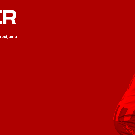
ER
omocijama