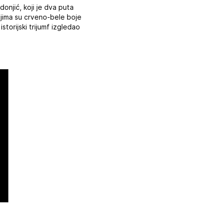
donjić, koji je dva puta
jima su crveno-bele boje
storijski trijumf izgledao