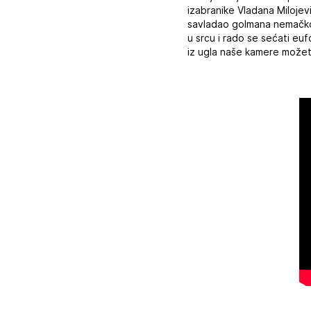
izabranike Vladana Milojevi
savladao golmana nemačkog
u srcu i rado se sećati euf
iz ugla naše kamere možet