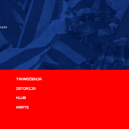
grade
Takmičenja
istorija
Klub
Karte