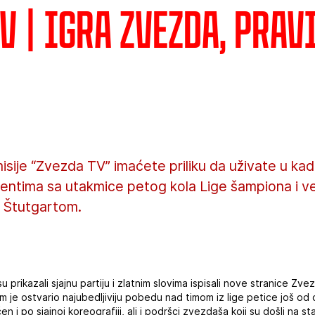
V | Igra Zvezda, prav
sije “Zvezda TV” imaćete priliku da uživate u kad
mentima sa utakmice petog kola Lige šampiona i ve
 Štutgartom.
prikazali sjajnu partiju i zlatnim slovima ispisali nove stranice Zvez
tim je ostvario najubedljiviju pobedu nad timom iz lige petice još o
ćen i po sjajnoj koreografiji, ali i podršci zvezdaša koji su došli na st