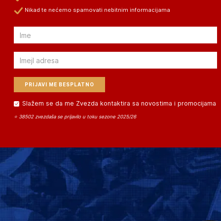
Nikad te nećemo spamovati nebitnim informacijama
Email
Email
Slažem se da me Zvezda kontaktira sa novostima i promocijama
⭐ 38502 zvezdaša se prijavilo u toku sezone 2025/26