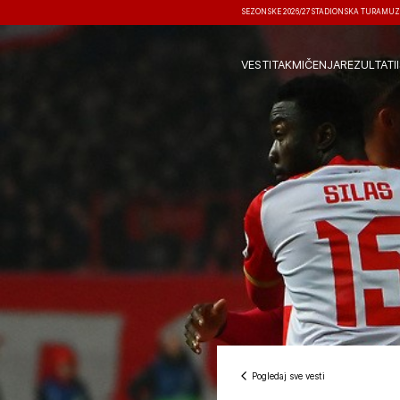
SEZONSKE 2026/27
STADIONSKA TURA
MUZ
VESTI
TAKMIČENJA
REZULTATI
Pogledaj sve vesti