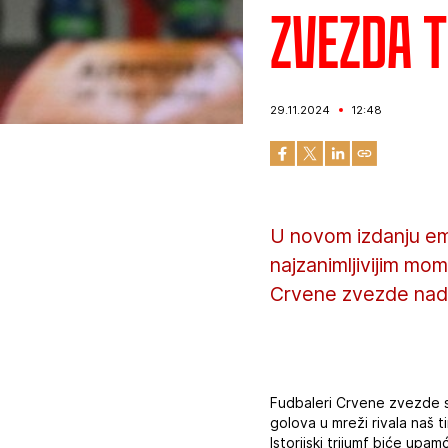
Zvezda T
29.11.2024
12:48
U novom izdanju emi
najzanimljivijim mo
Crvene zvezde nad
Fudbaleri Crvene zvezde su 
golova u mreži rivala naš 
Istorijski trijumf biće upam