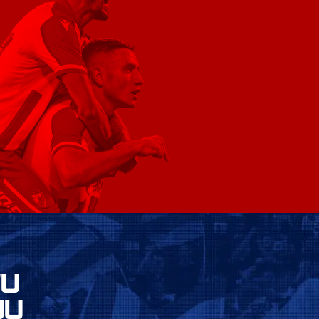
VU
JU