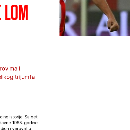
i lom
rovima i
likog trijumfa
dine istorije. Sa pet
d davne 1968. godine.
adion i verovali u