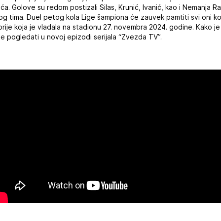
ća. Golove su redom postizali Silas, Krunić, Ivanić, kao i Nemanja Ra
 tima. Duel petog kola Lige šampiona će zauvek pamtiti svi oni ko
orije koja je vladala na stadionu 27. novembra 2024. godine. Kako je i
e pogledati u novoj epizodi serijala “Zvezda TV”.