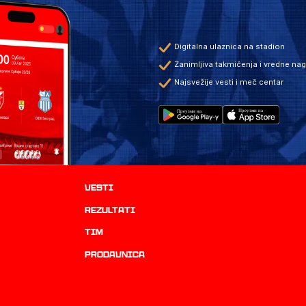
Digitalna ulaznica na stadion
Zanimljiva takmičenja i vredne na
Najsvežije vesti i meč centar
Vesti
rezultati
TIM
prodavnica