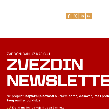
ZAPOČNI DAN UZ KAFICU I
ZVEZDIN
NEWSLETT
Ne propusti
najvažnije novosti o utakmicama, dešavanjima i pr
tvog omiljenog kluba
!
Kratki imejlovi za koje ti treba 2 minuta