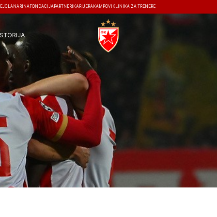
EJ
ČLANARINA
FONDACIJA
PARTNERI
KARIJERA
KAMPOVI
KLINIKA ZA TRENERE
ISTORIJA