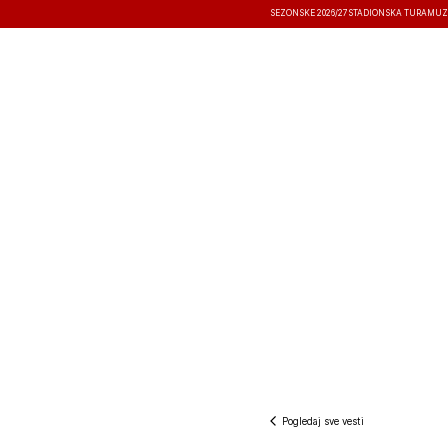
SEZONSKE 2026/27
STADIONSKA TURA
MUZ
VESTI
TAKMIČENJA
REZULTATI
Pogledaj sve vesti