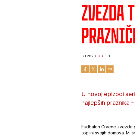
Zvezda T
Praznič
6.1.2020
6:39
U novoj epizodi ser
najlepših praznika –
Fudbaleri Crvene zvezde p
toplini svojih domova. Mi s