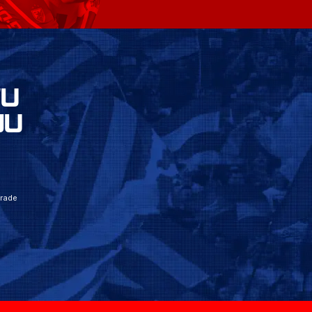
VU
JU
grade