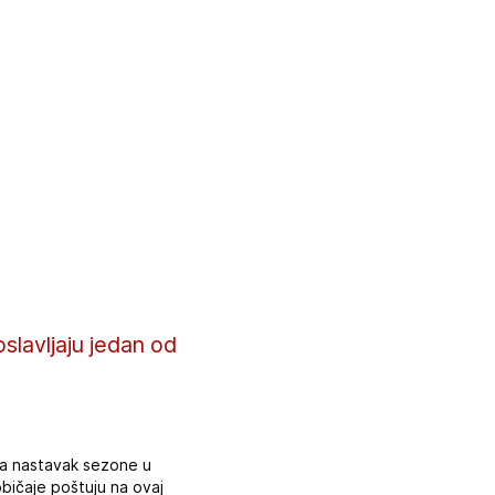
slavljaju jedan od
za nastavak sezone u
običaje poštuju na ovaj