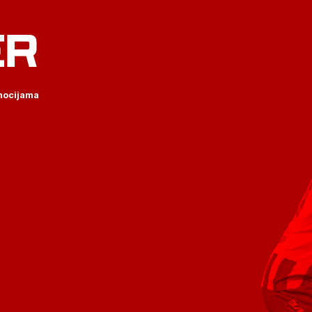
ER
omocijama