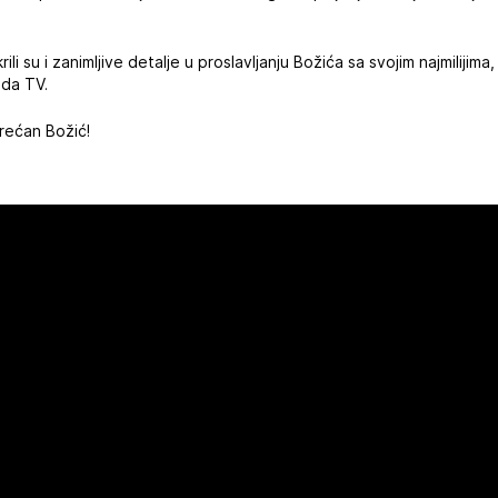
ili su i zanimljive detalje u proslavljanju Božića sa svojim najmilijim
zda TV.
Srećan Božić!