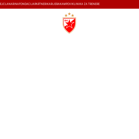
EJ
ČLANARINA
FONDACIJA
PARTNERI
KARIJERA
KAMPOVI
KLINIKA ZA TRENERE
ISTORIJA