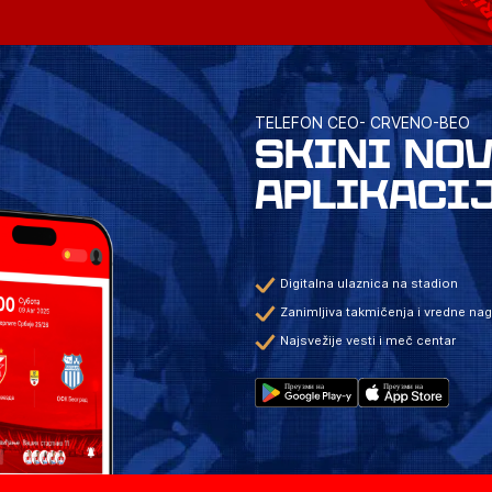
TELEFON CEO- CRVENO-BEO
SKINI NO
APLIKACI
Digitalna ulaznica na stadion
Zanimljiva takmičenja i vredne na
Najsvežije vesti i meč centar