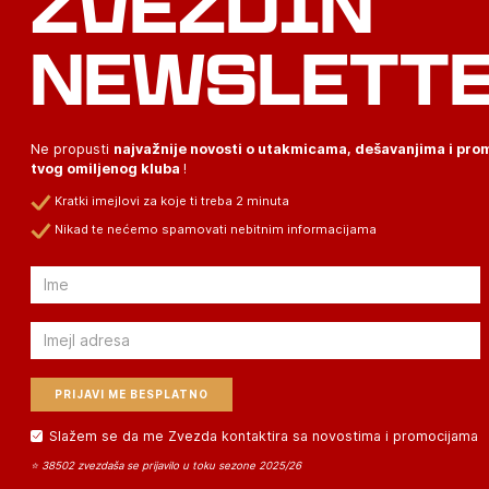
ZVEZDIN
NEWSLETT
Ne propusti
najvažnije novosti o utakmicama, dešavanjima i pr
tvog omiljenog kluba
!
Kratki imejlovi za koje ti treba 2 minuta
Nikad te nećemo spamovati nebitnim informacijama
Email
Email
Slažem se da me Zvezda kontaktira sa novostima i promocijama
⭐ 38502 zvezdaša se prijavilo u toku sezone 2025/26