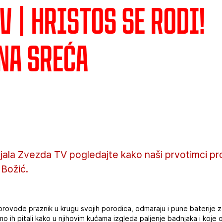
V | Hristos se rodi!
na sreća
ijala Zvezda TV pogledajte kako naši prvotimci pro
 Božić.
rovode praznik u krugu svojih porodica, odmaraju i pune baterije 
mo ih pitali kako u njihovim kućama izgleda paljenje badnjaka i koje 