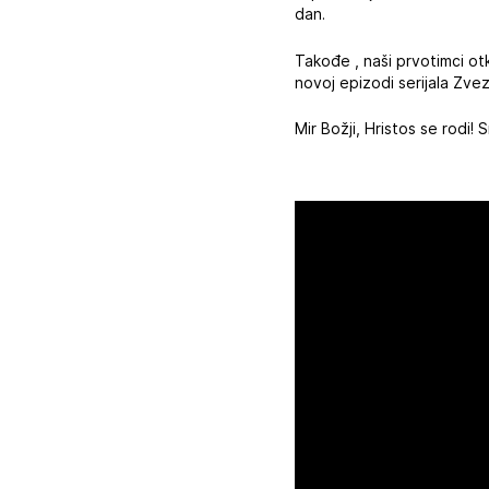
dan.
Takođe , naši prvotimci otkr
novoj epizodi serijala Zve
Mir Božji, Hristos se rodi! 